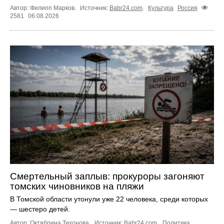
Автор: Филипп Марков.
Источник:
Babr24.com
.
Культура
Россия
2581
06.08.2026
Смертельный заплыв: прокуроры загоняют
томских чиновников на пляжи
В Томской области утонули уже 22 человека, среди которых
— шестеро детей.
Автор: Октябрина Тихонова.
Источник:
Babr24.com
.
Политика
,