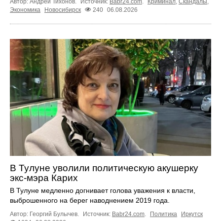
Автор: Андрей Тихонов.
Источник:
Babr24.com
.
Криминал
,
Скандалы
,
Экономика
Новосибирск
240
06.08.2026
В Тулуне уволили политическую акушерку
экс-мэра Карих
В Тулуне медленно догнивает голова уважения к власти,
выброшенного на берег наводнением 2019 года.
Автор: Георгий Булычев.
Источник:
Babr24.com
.
Политика
Иркутск