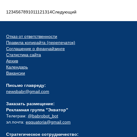
1
2
3
4
5
6
7
8
9
10
11
12
13
14
Следующий
Отказ от ответственности
Правила копирайта (перепечаток)
Соглашение о франчайзинге
Статистика сайта
Архив
Календарь
Вакансии
Письмо главреду:
newsbabr@gmail.com
Заказать размещение:
Рекламная группа "Экватор"
Телеграм:
@babrobot_bot
эл.почта:
eqquatoria@gmail.com
Стратегическое сотрудничество: