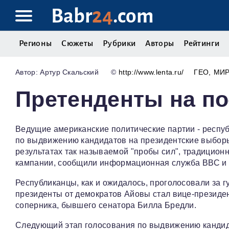
Babr
24
.com
Регионы
Сюжеты
Рубрики
Авторы
Рейтинги
Артур Скальский
©
http://www.lenta.ru/
ГЕО
МИ
Претенденты на п
Ведущие американские политические партии - респу
по выдвижению кандидатов на президентские выборы
результатах так называемой "пробы сил", традицио
кампании, сообщили информационная служба ВВС и а
Республиканцы, как и ожидалось, проголосовали за
президенты от демократов Айовы стал вице-президе
соперника, бывшего сенатора Билла Бредли.
Следующий этап голосования по выдвижению кандида