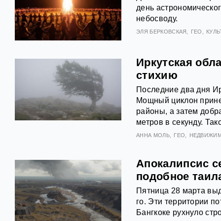
день астрономическог
небосводу.
ЭЛЯ БЕРКОВСКАЯ
ГЕО
КУЛЬ
Иркутская обла
стихию
Последние два дня Ир
Мощный циклон прине
районы, а затем добр
метров в секунду. Так
АННА МОЛЬ
ГЕО
НЕДВИЖИ
Апокалипсис с
подобное таил
Пятница 28 марта вы
го. Эти территории п
Бангкоке рухнуло стр