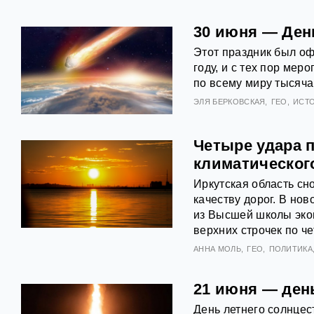
30 июня — Ден
Этот праздник был о
году, и с тех пор ме
по всему миру тысяч
ЭЛЯ БЕРКОВСКАЯ
ГЕО
ИСТ
Четыре удара п
климатическог
Иркутская область сно
качеству дорог. В но
из Высшей школы экон
верхних строчек по ч
АННА МОЛЬ
ГЕО
ПОЛИТИКА
21 июня — ден
День летнего солнцес