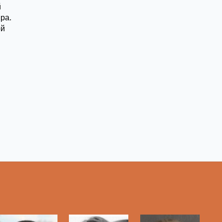
й
ра.
ой