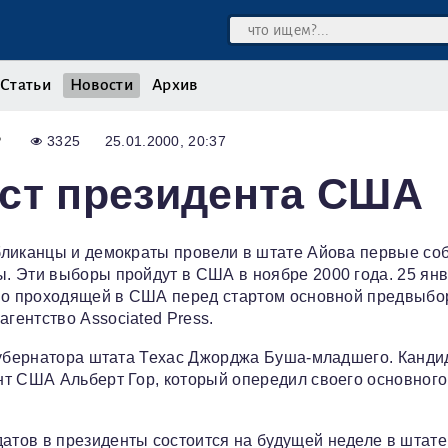
Статьи
Новости
Архив
Р
3325
25.01.2000, 20:37
ост президента США
бликанцы и демократы провели в штате Айова первые со
. Эти выборы пройдут в США в ноябре 2000 года. 25 янв
нно проходящей в США перед стартом основной предвыбо
гентство Associated Press.
 губернатора штата Техас Джорджа Буша-младшего. Канди
нт США Альберт Гор, который опередил своего основного
тов в президенты состоится на будущей неделе в штате