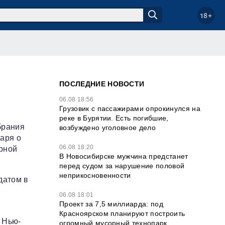
18+
ПОСЛЕДНИЕ НОВОСТИ
06.08 18:56
Грузовик с пассажирами опрокинулся на
реке в Бурятии. Есть погибшие,
брания
возбуждено уголовное дело
аря о
06.08 18:20
рной
В Новосибирске мужчина предстанет
перед судом за нарушение половой
неприкосновенности
датом в
06.08 18:01
Проект за 7,5 миллиарда: под
Красноярском планируют построить
 Нью-
огромный мусорный технопарк