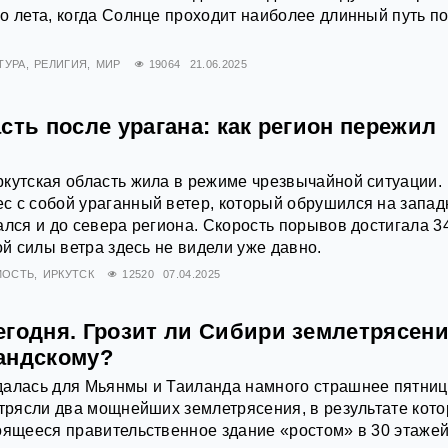
о лета, когда Солнце проходит наиболее длинный путь п
ТУРА
РЕЛИГИЯ
МИР
19064
21.06.2025
сть после урагана: как регион пережил
кутская область жила в режиме чрезвычайной ситуации.
с с собой ураганный ветер, который обрушился на запа
ался и до севера региона. Скорость порывов достигала 3
ой силы ветра здесь не видели уже давно.
МОСТЬ
ИРКУТСК
12520
07.04.2025
егодня. Грозит ли Сибири землетрясени
андскому?
далась для Мьянмы и Таиланда намного страшнее пятниц
отрясли два мощнейших землетрясения, в результате кото
оящееся правительственное здание «ростом» в 30 этажей