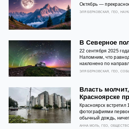
Октябрь — прекрасно
ЭЛЯ БЕРКОВСКАЯ
ГЕО
НАУК
В Северное по
22 сентября 2025 года
Напомним, что равнод
наклонено по направл
ЭЛЯ БЕРКОВСКАЯ
ГЕО
СОБ
Власть молчит,
Красноярске п
Красноярск встретил
фотографиями первокл
обычный дождь, ничег
АННА МОЛЬ
ГЕО
ОБЩЕСТВ