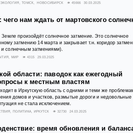
ЭКОЛОГИЯ
ТОМСК
НОВОСИБИРСК
45666
30.03.2025
 чего нам ждать от мартовского солнеч
а Земле произойдёт солнечное затмение. Это солнечное
нному затмению 14 марта и закрывает т.н. коридор затме
 и солнечным затмениями).
ЫТИЯ
МИР
4315
29.03.2025
кой области: паводок как ежегодный
опросы к местным властям
ходит в Иркутскую область с одними и теми же проблема
ления домов и участков, размытые дороги и недовольные
ситуация не стала исключением.
СТВИЯ
ПОЛИТИКА
ИРКУТСК
32730
24.03.2025
оденствие: время обновления и баланс