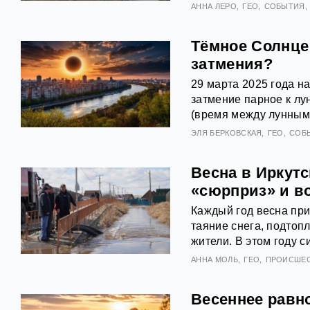
АННА ЛЕРО
ГЕО
СОБЫТИЯ
Тёмное Солнце:
затмения?
29 марта 2025 года н
затмение парное к лу
(время между лунным
ЭЛЯ БЕРКОВСКАЯ
ГЕО
СОБ
Весна в Иркутс
«сюрприз» и в
Каждый год весна при
таяние снега, подтоп
жители. В этом году 
АННА МОЛЬ
ГЕО
ПРОИСШЕ
Весеннее равн