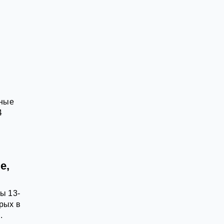
о
дные
4
е,
ы 13-
рых в
.