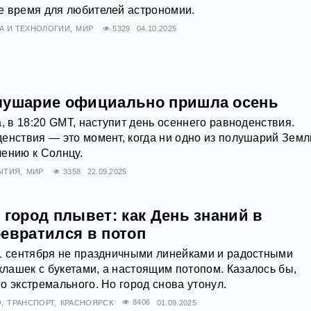
е время для любителей астрономии.
А И ТЕХНОЛОГИИ
МИР
5329
04.10.2025
лушарие официально пришла осень
, в 18:20 GMT, наступит день осеннего равноденствия.
енствия — это момент, когда ни одно из полушарий Земл
ению к Солнцу.
ЫТИЯ
МИР
3358
22.09.2025
 город плывет: как День знаний в
ревратился в потоп
 1 сентября не праздничными линейками и радостными
ашек с букетами, а настоящим потопом. Казалось бы,
о экстремального. Но город снова утонул.
О
ТРАНСПОРТ
КРАСНОЯРСК
8406
01.09.2025