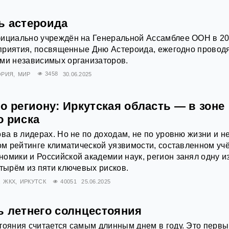
ь астероида
фициально учреждён на Генеральной Ассамблее ООН в 2
роприятия, посвященные Дню Астероида, ежегодно провод
ами независимых организаторов.
ОРИЯ
МИР
3458
30.06.2025
о региону: Иркутская область — в зоне
о риска
ва в лидерах. Но не по доходам, не по уровню жизни и н
вом рейтинге климатической уязвимости, составленном у
омики и Российской академии наук, регион занял одну и
етырём из пяти ключевых рисков.
ЖКХ
ИРКУТСК
40051
25.06.2025
ь летнего солнцестояния
тояния считается самым длинным днем в году. Это перв