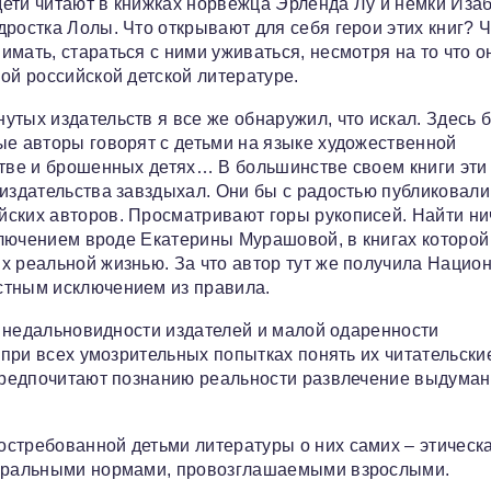
ети читают в книжках норвежца Эрленда Лу и немки Иза
ростка Лолы. Что открывают для себя герои этих книг? Ч
мать, стараться с ними уживаться, несмотря на то что о
ой российской детской литературе.
утых издательств я все же обнаружил, что искал. Здесь 
ые авторы говорят с детьми на языке художественной
стве и брошенных детях… В большинстве своем книги эти
 издательства завздыхал. Они бы с радостью публиковали
ских авторов. Просматривают горы рукописей. Найти ни
сключением вроде Екатерины Мурашовой, в книгах которой
х реальной жизнью. За что автор тут же получила Нацио
стным исключением из правила.
 и недальновидности издателей и малой одаренности
и при всех умозрительных попытках понять их читательски
 предпочитают познанию реальности развлечение выдума
стребованной детьми литературы о них самих – этическ
 моральными нормами, провозглашаемыми взрослыми.