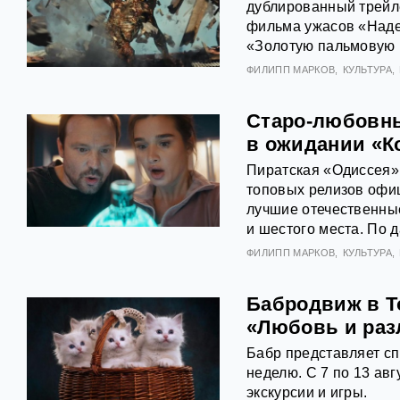
дублированный трейл
фильма ужасов «Наде
«Золотую пальмовую 
ФИЛИПП МАРКОВ
КУЛЬТУРА
Старо-любовны
в ожидании «К
Пиратская «Одиссея»
топовых релизов офиц
лучшие отечественны
и шестого места. По 
ФИЛИПП МАРКОВ
КУЛЬТУРА
Бабродвиж в Т
«Любовь и раз
Бабр представляет с
неделю. С 7 по 13 авг
экскурсии и игры.