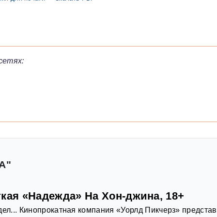
сетях:
А"
кая «Надежда» На Хон-джина, 18+
дел... Кинопрокатная компания «Уорлд Пикчерз» предста