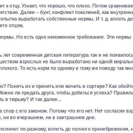
т к отцу. Узнает, что хорошо, что плохо. Потом сравнивае
етствие. Далее – бунт, конфликт поколений, как внутренн
 Попытка выработать собственные нормы. И т. д. вплоть до
его отцом.
 нормы. Но есть одно неизменное требование. Эти нормы
ь лет современная детская литература так и не появилось
обществом взрослых не было выработано ни одной мораль
лохого. То есть норм по одному и тому же поводу так мно
х? Понять их и принять или мочить в сортире? Как обойти
Можно ли предать друга, чтобы добиться успеха? Правил
ть в тюрьму? И так далее…
в спор с его законом. Потому что его нет. Нет согласия в
, ни во вчерашнем, ни в завтрашнем дне.
полняют по-разному, вплоть до полного пренебрежения, н