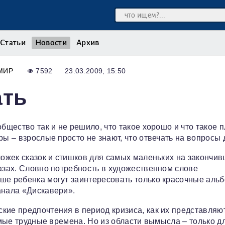
Статьи
Новости
Архив
МИР
7592
23.03.2009, 15:50
ать
бщество так и не решило, что такое хорошо и что такое п
ы – взрослые просто не знают, что отвечать на вопросы 
ложек сказок и стишков для самых маленьких на закончи
лазах. Словно потребность в художественном слове
ше ребенка могут заинтересовать только красочные аль
анала «Дискавери».
кие предпочтения в период кризиса, как их представляю
самые трудные времена. Но из области вымысла – только д