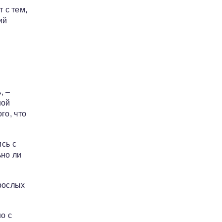
т с тем,
ий
, –
ной
го, что
сь с
ьно ли
зрослых
о с