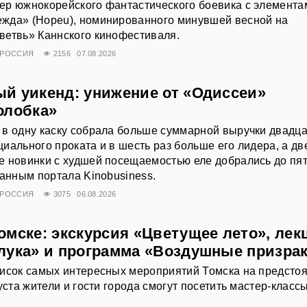
ер южнокорейского фантастического боевика с элемента
жда» (Hopeu), номинированного минувшей весной на
ветвь» Каннского кинофестиваля.
РОССИЯ
2156
07.08.2026
й уикенд: унижение от «Одиссеи»
олобка»
 в одну каску собрала больше суммарной выручки двадц
иального проката и в шесть раз больше его лидера, а дв
е новинки с худшей посещаемостью еле добрались до пя
данным портала Kinobusiness.
РОССИЯ
3075
06.08.2026
омске: экскурсия «Цветущее лето», лек
лука» и программа «Воздушные призра
писок самых интересных мероприятий Томска на предст
уста жители и гости города смогут посетить мастер-классы