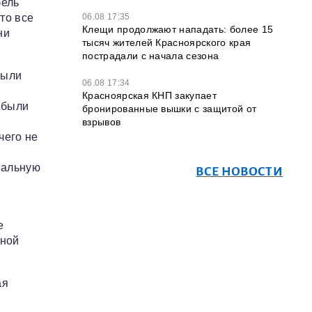
бель
06.08 17:35
то все
Клещи продолжают нападать: более 15
ни
тысяч жителей Красноярского края
пострадали с начала сезона
были
06.08 17:34
Красноярская КНП закупает
 были
бронированные вышки с защитой от
взрывов
чего не
нальную
ВСЕ НОВОСТИ
е
нной
ая