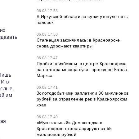
06.08 17:58
В Иркутской области за сутки утонуло пять
человек
 их
06.08 17:50
здавать
Стагнация закончилась: в Красноярске
снова дорожают квартиры
06.08 17:47
Пробки неизбежны: в центре Красноярска
на полтора месяца сузят проезд по Карла
 Лишь
Маркса
 И в
06.08 17:41
ослые.
Золотодобытчики заплатили 30 миллионов
ой им
рублей за отравление рек в Красноярском
крае
06.08 17:40
ная
«Музыкальный» Дом ксендза в
Красноярске отреставрируют за 55
миллионов рублей