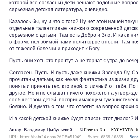
которой все согласны) дети решают подобные вопросы
серьезная детская литература, очевидно.
Казалось бы, ну и что с того? Ну нет этой нашей теку
отдельные талантливые книжки о современной детск
серьезном с детьми. Там есть Добро и Зло. И как к
в форме нелюбимой нами политкорректности. Там поя
от тяжелой болезни и приходит к Богу.
Пусть они хоть это прочтут, а не торчат с утра до веч
Согласен. Пусть. И пусть даже книжки Эрленда Лу, С
прочитаны детьми, как некая фантастика из жизни др
понять и принять тех, кто иной, отличный от тебя. П
другое. Но и не слышат ничего похожего на утвержде
сообществом детей, воспринимающим гуманистически
боязно. И думать о том, что ответит на вопрос крохи о
И в какой детской книжке будет описан этот диалог? И
Владимир Цыбульский
©
Газета.Ru
КУЛЬТУРА
URL: https://babr24.com/?ADE=51949
Bytes: 6868 / 6868
Вер