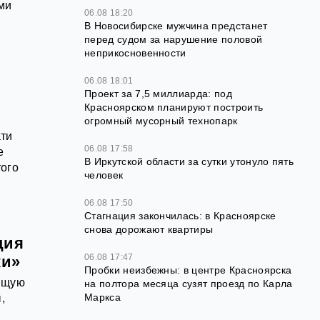
ми
06.08 18:20
В Новосибирске мужчина предстанет
перед судом за нарушение половой
неприкосновенности
06.08 18:01
Проект за 7,5 миллиарда: под
Красноярском планируют построить
огромный мусорный технопарк
ати
06.08 17:58
е
В Иркутской области за сутки утонуло пять
того
человек
06.08 17:50
Стагнация закончилась: в Красноярске
снова дорожают квартиры
ция
06.08 17:47
ки»
Пробки неизбежны: в центре Красноярска
оящую
на полтора месяца сузят проезд по Карла
Маркса
,