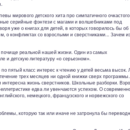
.
евы мирового детского хита про симпатичного очкастого
нные серийные фэнтези с магами и волшебниками под
оря уже о книгах для детей, в которых говорилось бы об
м, о конфликтах со взрослыми и сверстниками... Зачем и
н почище реальной нашей жизни. Один из самых
ле и детскую литературу «о серьезном».
 по пятый класс интерес к чтению у детей весьма высок.
 течение трех месяцев ни одной книжки сверх программы.
м интересна жизнь сверстников. Школьные разборки. Взр
 беллетристике едва ли увенчаются успехом. О современн
нглийского, немецкого, французского и норвежского со
облемы, которую так или иначе не затронула бы перевод