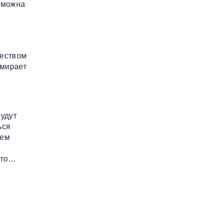
озможна
ществом
умирает
будут
ься
сем
-то…