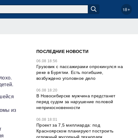
18+
ПОСЛЕДНИЕ НОВОСТИ
06.08 18:56
Грузовик с пассажирами опрокинулся на
реке в Бурятии. Есть погибшие,
лохо.
возбуждено уголовное дело
детей.
06.08 18:20
В Новосибирске мужчина предстанет
вшейся
перед судом за нарушение половой
неприкосновенности
бомы из
06.08 18:01
Проект за 7,5 миллиарда: под
т
Красноярском планируют построить
ля
огромный мусорный технопарк