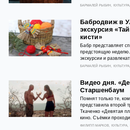
БАРМАЛЕЙ РЫБИН
КУЛЬТУРА
Бабродвиж в У
экскурсия «Та
кисти»
Бабр представляет с
предстоящую неделю. С
экскурсии и развлека
БАРМАЛЕЙ РЫБИН
КУЛЬТУРА
Видео дня. «Д
Старшенбаум
Помнят только те, ко
представила второй т
Ткаченко «Девятая пл
кино. Съёмки проходи
ФИЛИПП МАРКОВ
КУЛЬТУРА