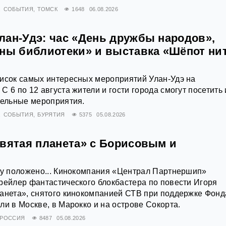
СОБЫТИЯ
ТОМСК
1648
06.08.2026
лан-Удэ: час «День дружбы народов»,
йны библиотеки» и выставка «Шёпот ни
писок самых интересных мероприятий Улан-Удэ на
 6 по 12 августа жители и гости города смогут посетить 
тельные мероприятия.
СОБЫТИЯ
БУРЯТИЯ
5375
05.08.2026
евятая планета» с Борисовым и
му положено... Кинокомпания «Централ Партнершип»
рейлер фантастического блокбастера по повести Игоря
анета», снятого кинокомпанией СТВ при поддержке Фонд
ли в Москве, в Марокко и на острове Сокорта.
РОССИЯ
8487
05.08.2026