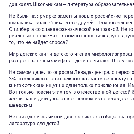
дошколят. Школьникам – литература образовательная
Не были на ярмарке заметны новые российские переп
школьника-волшебника и его друзей. Ни многочисле
Спилберга со славянско-языческой выправкой. Не гов
реальных проблемах, взаимоотношениях друг с друго
то, что не найдет спроса?
Мир детских книг и детского чтения мифологизирова
распространенных мифов – дети не читают. В том чис
На самом деле, по опросам Левада-центра, с первого
3% школьников в этом нежном возрасте не прочтут в
книгах этих они ищут не одни только приключения. И
Вот только поиски этих тем в отечественной детской
жизни наши дети узнают в основном из переводов с а
шведским.
Нет ни одной значимой для российского общества пр
литература для детей.