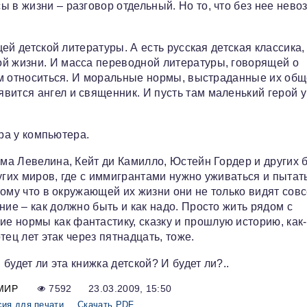
 в жизни – разговор отдельный. Но то, что без нее нев
щей детской литературы. А есть русская детская классика,
ой жизни. И масса переводной литературы, говорящей о
 ним относиться. И моральные нормы, выстраданные их об
вится ангел и священник. И пусть там маленький герой 
ера у компьютера.
эма Левелина, Кейт ди Камилло, Юстейн Гордер и других 
угих миров, где с иммигрантами нужно уживаться и пытат
отому что в окружающей их жизни они не только видят сов
ние – как должно быть и как надо. Просто жить рядом с
е нормы как фантастику, сказку и прошлую историю, как
тец лет этак через пятнадцать, тоже.
 будет ли эта книжка детской? И будет ли?..
МИР
7592
23.03.2009, 15:50
сия для печати
Скачать PDF