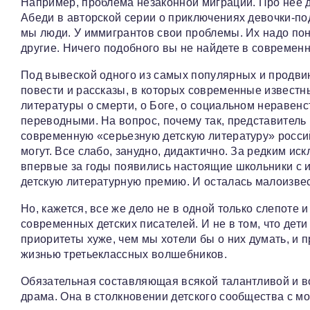
Например, проблема незаконной миграции. Про нее д
Абеди в авторской серии о приключениях девочки-под
мы люди. У иммигрантов свои проблемы. Их надо пони
другие. Ничего подобного вы не найдете в современн
Под вывеской одного из самых популярных и продвин
повести и рассказы, в которых современные известн
литературы о смерти, о Боге, о социальном неравен
переводными. На вопрос, почему так, представитель
современную «серьезную детскую литературу» россий
могут. Все слабо, занудно, дидактично. За редким и
впервые за годы появились настоящие школьники с и
детскую литературную премию. И осталась малоизве
Но, кажется, все же дело не в одной только слепоте
современных детских писателей. И не в том, что дет
приоритеты хуже, чем мы хотели бы о них думать, и
жизнью третьеклассных волшебников.
Обязательная составляющая всякой талантливой и во
драма. Она в столкновении детского сообщества с