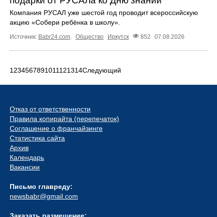
подарки от РУСАЛа ко Дню знаний
Компания РУСАЛ уже шестой год проводит всероссийскую
акцию «Собери ребёнка в школу».
Источник:
Babr24.com
.
Общество
Иркутск
852
07.08.2026
1
2
3
4
5
6
7
8
9
10
11
12
13
14
Следующий
Отказ от ответственности
Правила копирайта (перепечаток)
Соглашение о франчайзинге
Статистика сайта
Архив
Календарь
Вакансии
Письмо главреду:
newsbabr@gmail.com
Заказать размещение: