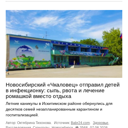
Новосибирский «Чкаловец» отправил детей
в инфекционку: сыпь, рвота и лечение
ромашкой вместо отдыха
Летние каникулы в Искитимском районе обернулись для
десятков семей незапланированным карантином и
госпитализацией.
Автор: Октябрина Тихонова.
Источник:
Babr24.com
.
Здоровье
,
Расследования
,
Скандалы
Новосибирск
3568
07.08.2026