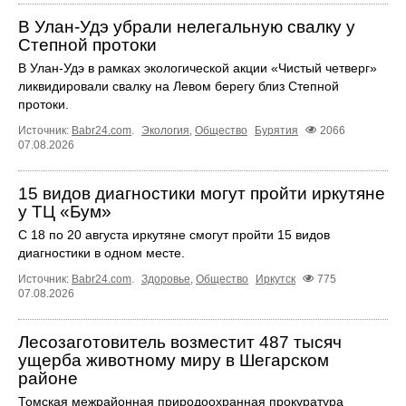
В Улан-Удэ убрали нелегальную свалку у
Степной протоки
В Улан-Удэ в рамках экологической акции «Чистый четверг»
ликвидировали свалку на Левом берегу близ Степной
протоки.
Источник:
Babr24.com
.
Экология
,
Общество
Бурятия
2066
07.08.2026
15 видов диагностики могут пройти иркутяне
у ТЦ «Бум»
С 18 по 20 августа иркутяне смогут пройти 15 видов
диагностики в одном месте.
Источник:
Babr24.com
.
Здоровье
,
Общество
Иркутск
775
07.08.2026
Лесозаготовитель возместит 487 тысяч
ущерба животному миру в Шегарском
районе
Томская межрайонная природоохранная прокуратура