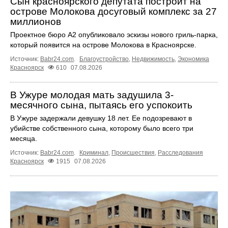
Сын красноярского депутата построит на
острове Молокова досуговый комплекс за 27
миллионов
Проектное бюро А2 опубликовало эскизы нового гриль-парка,
который появится на острове Молокова в Красноярске.
Источник:
Babr24.com
.
Благоустройство
,
Недвижимость
,
Экономика
Красноярск
610
07.08.2026
В Ужуре молодая мать задушила 3-
месячного сына, пытаясь его успокоить
В Ужуре задержали девушку 18 лет. Ее подозревают в
убийстве собственного сына, которому было всего три
месяца.
Источник:
Babr24.com
.
Криминал
,
Происшествия
,
Расследования
Красноярск
1915
07.08.2026