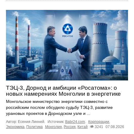
ТЭЦ-3, Дорнод и амбиции «Росатома»: о
новых намерениях Монголии в энергетике
Монгольское министерство энергетики совместно с
российским послом обсудило судьбу ТЭЦ‑3, развитие
урановых проектов в Дорнодском узле и ...
Автор: Есения Линней.
Источник:
Babr24.com
.
Корпорации
,
Экономика
,
Политика
Монголия
,
Россия
,
Китай
3241
07.08.2026