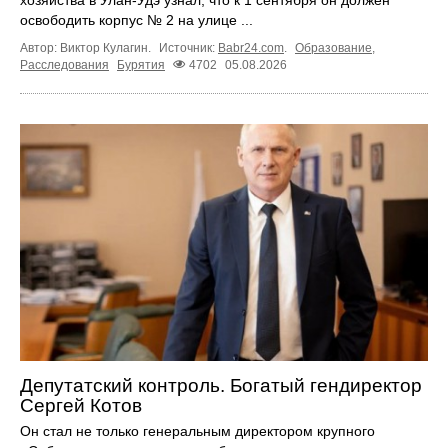
хозяйства в Улан-Удэ узнал, что к 1 сентября он должен
освободить корпус № 2 на улице ...
Автор: Виктор Кулагин.
Источник:
Babr24.com
.
Образование
,
Расследования
Бурятия
4702
05.08.2026
Депутатский контроль. Богатый гендиректор
Сергей Котов
Он стал не только генеральным директором крупного