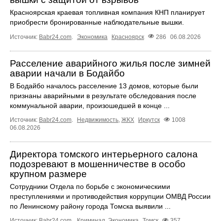
Красноярская краевая топливная компания КНП планирует
приобрести бронированные наблюдательные вышки.
Источник:
Babr24.com
.
Экономика
Красноярск
286
06.08.2026
Расселение аварийного жилья после зимней
аварии начали в Бодайбо
В Бодайбо началось расселение 13 домов, которые были
признаны аварийными в результате обследования после
коммунальной аварии, произошедшей в конце ...
Источник:
Babr24.com
.
Недвижимость
,
ЖКХ
Иркутск
1008
06.08.2026
Директора томского интерьерного салона
подозревают в мошенничестве в особо
крупном размере
Сотрудники Отдела по борьбе с экономическими
преступлениями и противодействия коррупции ОМВД России
по Ленинскому району города Томска выявили ...
Источник:
Babr24.com
.
Криминал
,
Экономика
Томск
357