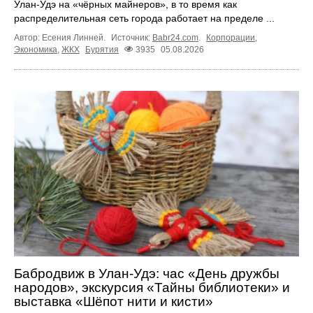
Улан-Удэ на «чёрных майнеров», в то время как
распределительная сеть города работает на пределе ...
Автор: Есения Линней.
Источник:
Babr24.com
.
Корпорации
,
Экономика
,
ЖКХ
Бурятия
3935
05.08.2026
Бабродвиж в Улан-Удэ: час «День дружбы
народов», экскурсия «Тайны библиотеки» и
выставка «Шёпот нити и кисти»