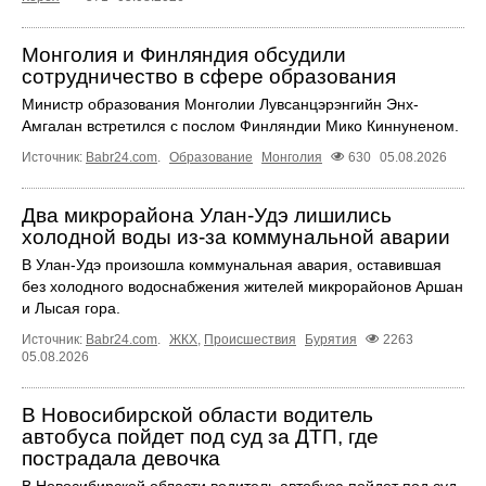
Монголия и Финляндия обсудили
сотрудничество в сфере образования
Министр образования Монголии Лувсанцэрэнгийн Энх-
Амгалан встретился с послом Финляндии Мико Киннуненом.
Источник:
Babr24.com
.
Образование
Монголия
630
05.08.2026
Два микрорайона Улан-Удэ лишились
холодной воды из-за коммунальной аварии
В Улан-Удэ произошла коммунальная авария, оставившая
без холодного водоснабжения жителей микрорайонов Аршан
и Лысая гора.
Источник:
Babr24.com
.
ЖКХ
,
Происшествия
Бурятия
2263
05.08.2026
В Новосибирской области водитель
автобуса пойдет под суд за ДТП, где
пострадала девочка
В Новосибирской области водитель автобуса пойдет под суд