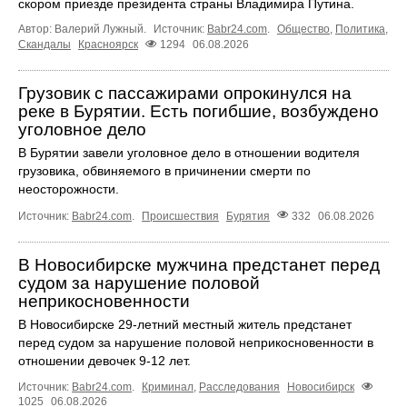
скором приезде президента страны Владимира Путина.
Автор: Валерий Лужный.
Источник:
Babr24.com
.
Общество
,
Политика
,
Скандалы
Красноярск
1294
06.08.2026
Грузовик с пассажирами опрокинулся на
реке в Бурятии. Есть погибшие, возбуждено
уголовное дело
В Бурятии завели уголовное дело в отношении водителя
грузовика, обвиняемого в причинении смерти по
неосторожности.
Источник:
Babr24.com
.
Происшествия
Бурятия
332
06.08.2026
В Новосибирске мужчина предстанет перед
судом за нарушение половой
неприкосновенности
В Новосибирске 29-летний местный житель предстанет
перед судом за нарушение половой неприкосновенности в
отношении девочек 9-12 лет.
Источник:
Babr24.com
.
Криминал
,
Расследования
Новосибирск
1025
06.08.2026