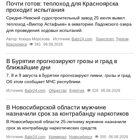
Почти готов: теплоход для Красноярска
проходит испытания
Средне-Невский судостроительный завод 25 июля вывел
теплоход «Виктор Астафьев» в акваторию Ладожского озера
для проведения ходовых испытаний.
Автор: Ксюша Морозова.
Источник:
Babr24.com
.
Транспорт
,
Туризм
Красноярск
391
06.08.2026
В Бурятии прогнозируют грозы и град в
ближайшие дни
7, 8 и 9 августа в Бурятии прогнозируют ливни, грозы и град.
Об этом сообщает МЧС республики.
Источник:
Babr24.com
.
Общество
Бурятия
326
06.08.2026
В Новосибирской области мужчине
назначили срок за контрабанду наркотиков
В Новосибирской области 25-летнему мужчине назначили
срок за контрабанду наркотических средств.
Источник:
Babr24.com
.
Криминал
Новосибирск
350
06.08.2026