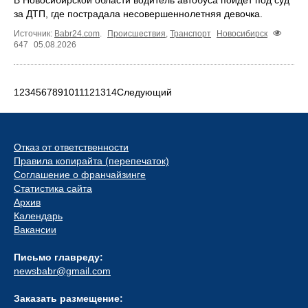
за ДТП, где пострадала несовершеннолетняя девочка.
Источник:
Babr24.com
.
Происшествия
,
Транспорт
Новосибирск
647
05.08.2026
1
2
3
4
5
6
7
8
9
10
11
12
13
14
Следующий
Отказ от ответственности
Правила копирайта (перепечаток)
Соглашение о франчайзинге
Статистика сайта
Архив
Календарь
Вакансии
Письмо главреду:
newsbabr@gmail.com
Заказать размещение: