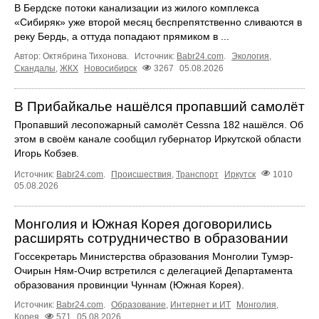
В Бердске потоки канализации из жилого комплекса
«Сибиряк» уже второй месяц беспрепятственно сливаются в
реку Бердь, а оттуда попадают прямиком в ...
Автор: Октябрина Тихонова.
Источник:
Babr24.com
.
Экология
,
Скандалы
,
ЖКХ
Новосибирск
3267
05.08.2026
В Прибайкалье нашёлся пропавший самолёт
Пропавший лесопожарный самолёт Cessna 182 нашёлся. Об
этом в своём канале сообщил губернатор Иркутской области
Игорь Кобзев.
Источник:
Babr24.com
.
Происшествия
,
Транспорт
Иркутск
1010
05.08.2026
Монголия и Южная Корея договорились
расширять сотрудничество в образовании
Госсекретарь Министерства образования Монголии Тумэр-
Очирын Ням-Очир встретился с делегацией Департамента
образования провинции Чуннам (Южная Корея).
Источник:
Babr24.com
.
Образование
,
Интернет и ИТ
Монголия
,
Корея
571
05.08.2026