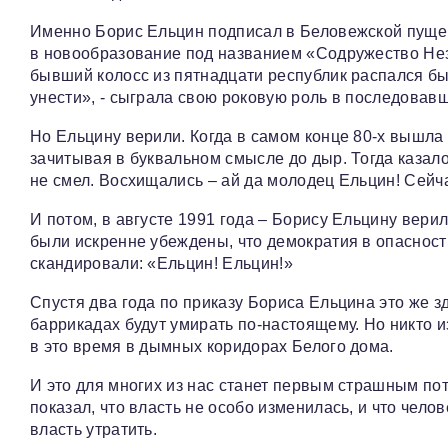
Именно Борис Ельцин подписал в Беловежской пуще
в новообразование под названием «Содружество Нез
бывший колосс из пятнадцати республик распался бы
унести», - сыграла свою роковую роль в последовав
Но Ельцину верили. Когда в самом конце 80-х вышла 
зачитывая в буквальном смысле до дыр. Тогда казалос
не смел. Восхищались – ай да молодец Ельцин! Сейча
И потом, в августе 1991 года – Борису Ельцину верил
были искренне убеждены, что демократия в опасност
скандировали: «Ельцин! Ельцин!»
Спустя два года по приказу Бориса Ельцина это же з
баррикадах будут умирать по-настоящему. Но никто из
в это время в дымных коридорах Белого дома.
И это для многих из нас станет первым страшным по
показал, что власть не особо изменилась, и что чело
власть утратить.