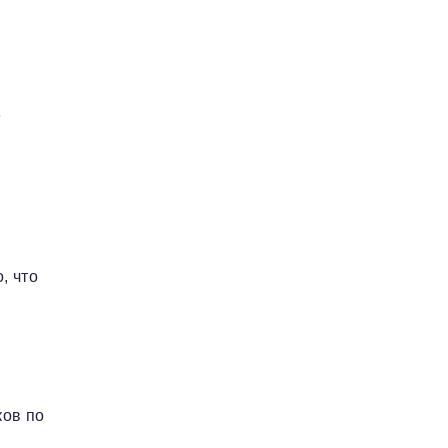
е
, что
ков по