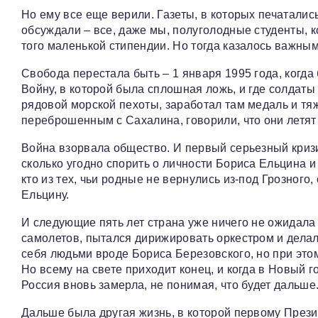
Но ему все еще верили. Газеты, в которых печаталис
обсуждали – все, даже мы, полуголодные студенты, к
того маленькой стипендии. Но тогда казалось важным
Свобода перестала быть – 1 января 1995 года, когд
Войну, в которой была сплошная ложь, и где солдаты 
рядовой морской пехоты, заработал там медаль и тя
переброшенным с Сахалина, говорили, что они летят
Война взорвала общество. И первый серьезный кризи
сколько угодно спорить о личности Бориса Ельцина и
кто из тех, чьи родные не вернулись из-под Грозного
Ельцину.
И следующие пять лет страна уже ничего не ожидала 
самолетов, пытался дирижировать оркестром и делал 
себя людьми вроде Бориса Березовского, но при этом
Но всему на свете приходит конец, и когда в Новый г
Россия вновь замерла, не понимая, что будет дальше
Дальше была другая жизнь, в которой первому Прези