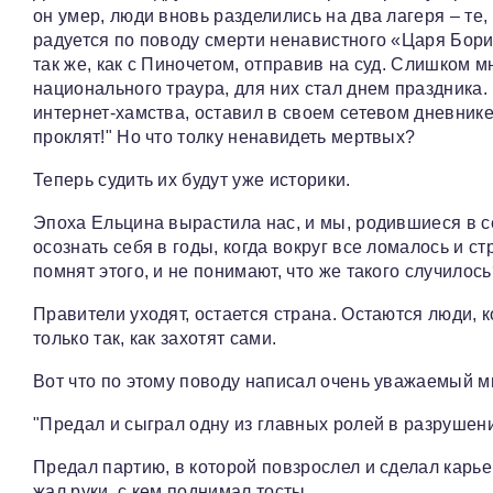
он умер, люди вновь разделились на два лагеря – те, 
радуется по поводу смерти ненавистного «Царя Бори
так же, как с Пиночетом, отправив на суд. Слишком м
национального траура, для них стал днем праздника.
интернет-хамства, оставил в своем сетевом дневник
проклят!" Но что толку ненавидеть мертвых?
Теперь судить их будут уже историки.
Эпоха Ельцина вырастила нас, и мы, родившиеся в с
осознать себя в годы, когда вокруг все ломалось и ст
помнят этого, и не понимают, что же такого случилос
Правители уходят, остается страна. Остаются люди, 
только так, как захотят сами.
Вот что по этому поводу написал очень уважаемый мн
"Предал и сыграл одну из главных ролей в разрушени
Предал партию, в которой повзрослел и сделал карьер
жал руки, с кем поднимал тосты.