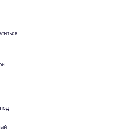
.
атиться
ои
 под
дый