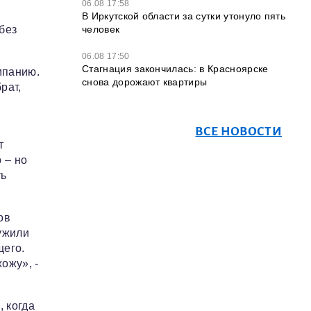
06.08 17:58
В Иркутской области за сутки утонуло пять
человек
без
06.08 17:50
Стагнация закончилась: в Красноярске
мпанию.
снова дорожают квартиры
рат,
ВСЕ НОВОСТИ
т
 – но
ть
ов
ружили
щего.
ожу», -
 когда