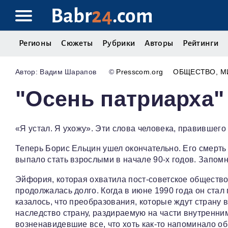
Babr
24
.com
Регионы
Сюжеты
Рубрики
Авторы
Рейтинги
Вадим Шарапов
©
Presscom.org
ОБЩЕСТВО
М
"Осень патриарха"
«Я устал. Я ухожу». Эти слова человека, правившего 
Теперь Борис Ельцин ушел окончательно. Его смерть 
выпало стать взрослыми в начале 90-х годов. Запом
Эйфория, которая охватила пост-советское общество
продолжалась долго. Когда в июне 1990 года он стал
казалось, что преобразования, которые ждут страну
наследство страну, раздираемую на части внутренн
возненавидевшие все, что хоть как-то напоминало о