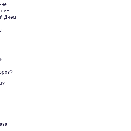
нне
 ним
ый Днем
в
ты
»
воров?
их
аза,