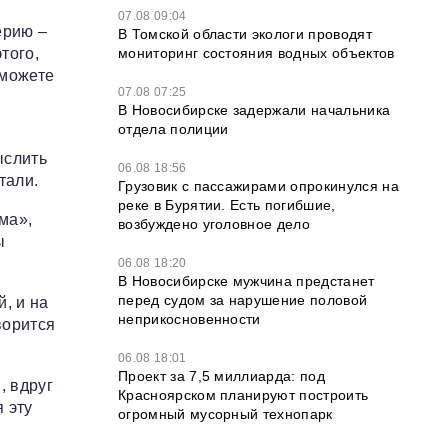
07.08 09:04
ерию –
В Томской области экологи проводят
мониторинг состояния водных объектов
того,
сможете
07.08 07:25
В Новосибирске задержали начальника
отдела полиции
ыслить
06.08 18:56
тали.
Грузовик с пассажирами опрокинулся на
реке в Бурятии. Есть погибшие,
ма»,
возбуждено уголовное дело
ы
06.08 18:20
В Новосибирске мужчина предстанет
перед судом за нарушение половой
, и на
неприкосновенности
ворится
06.08 18:01
Проект за 7,5 миллиарда: под
, вдруг
Красноярском планируют построить
я эту
огромный мусорный технопарк