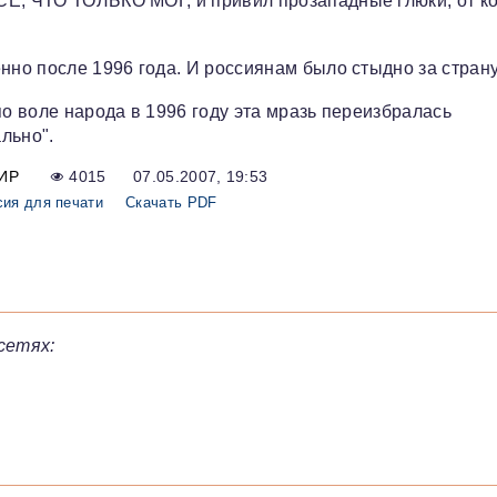
СЕ, ЧТО ТОЛЬКО МОГ, и привил прозападные глюки, от к
нно после 1996 года. И россиянам было стыдно за страну
по воле народа в 1996 году эта мразь переизбралась
льно".
ИР
4015
07.05.2007, 19:53
сия для печати
Скачать PDF
сетях: