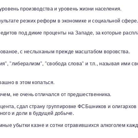
уровень производства и уровень жизни населения.
ультате резких реформ в экономике и социальной сфере
едитов под дикие проценты на Западе, за которые распл
рованое, с неслыханым прежде масштабом воровства.
", "либерализм", "свобода слова" и т.п., называя ими св
рашно в этом копаться.
очем, не очень отличался от предшественника.
оцента, сдал страну группировке ФСБшников и олигархов
ного и доли в будущей добыче.
ромные убытки казне и сотни отравившихся алкоголем каж