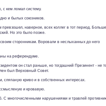
, с кем ломал систему.
одно и былых союзников.
 превзошел, наверное, всех коллег в тот период. Больш
ский. Но это было позже.
 своим сторонникам. Воровали в неслыханных до него
раны на референдуме.
езидентом он стал раньше, но тогдашний Презинент - не то
илен был Верховный Совет.
м, сляпаную криво и в собственных интересах.
ессмысленую и кровавую.
96. С многочисленными нарушениями и травлей противни