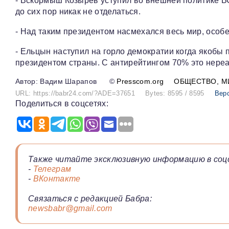
- Вскормыш Козырев уступил во внешней политике В
до сих пор никак не отделаться.
- Над таким президентом насмехался весь мир, особе
- Ельцын наступил на горло демократии когда якобы 
президентом страны. С антирейтингом 70% это нереа
Вадим Шарапов
©
Presscom.org
ОБЩЕСТВО
М
URL: https://babr24.com/?ADE=37651
Bytes: 8595 / 8595
Вер
Поделиться в соцсетях:
Также читайте эксклюзивную информацию в соц
-
Телеграм
-
ВКонтакте
Связаться с редакцией Бабра:
newsbabr@gmail.com