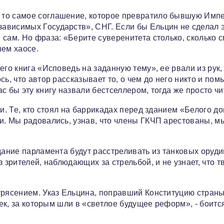
 то самое соглашение, которое превратило бывшую Имп
ависимых Государств», СНГ. Если бы Ельцин не сделал э
 сам. Но фраза: «Берите суверенитета столько, сколько 
шем хаосе.
его книга «Исповедь на заданную тему», ее рвали из рук,
ь, что автор рассказывает то, о чем до него никто и пом
с бы эту книгу назвали бестселлером, тогда же просто чи
и. Те, кто стоял на баррикадах перед зданием «Белого до
и. Мы радовались, узнав, что члены ГКЧП арестованы, м
дание парламента будут расстреливать из танковых орудий
 зрителей, наблюдающих за стрельбой, и не узнает, что т
трясением. Указ Ельцина, поправший Конституцию страны
век, за которым шли в «светлое будущее реформ», - боитс