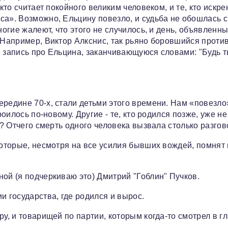
кто считает покойного великим человеком, и те, кто искре
са». Возможно, Ельцину повезло, и судьба не обошлась с
ногие жалеют, что этого не случилось, и день, объявленн
 Например, Виктор Алкснис, так рьяно боровшийся проти
е запись про Ельцина, заканчивающуюся словами: "Будь 
ередине 70-х, стали детьми этого времени. Нам «повезло
роилось по-новому. Другие - те, кто родился позже, уже не
ь? Отчего смерть одного человека вызвала столько разго
которые, несмотря на все усилия бывших вождей, помнят 
ой (я подчеркиваю это) Дмитрий "Гоблин" Пучков.
и государства, где родился и вырос.
у, и товарищей по партии, которым когда-то смотрел в гл