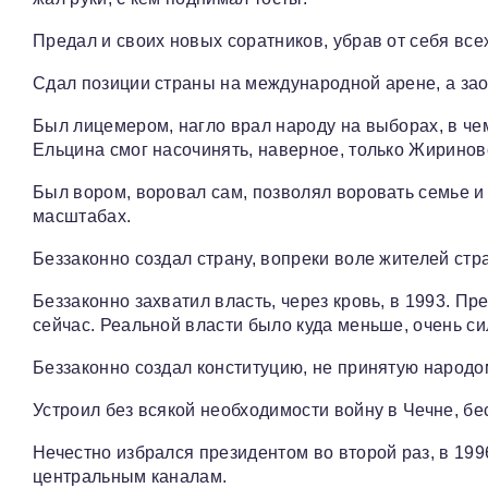
Предал и своих новых соратников, убрав от себя всех
Сдал позиции страны на международной арене, а за
Был лицемером, нагло врал народу на выборах, в чем
Ельцина смог насочинять, наверное, только Жиринов
Был вором, воровал сам, позволял воровать семье и
масштабах.
Беззаконно создал страну, вопреки воле жителей ст
Беззаконно захватил власть, через кровь, в 1993. Пр
сейчас. Реальной власти было куда меньше, очень с
Беззаконно создал конституцию, не принятую народо
Устроил без всякой необходимости войну в Чечне, б
Нечестно избрался президентом во второй раз, в 19
центральным каналам.