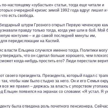
ь по-настоящему «зубастые» статьи, тогда еще читали и
оторых очередной кризис зимой 1992 года вдруг лишил и 
 что есть свобода.
а бездарный штурм Грозного открыл Первую чеченскую ка
узнавали правду только тогда, когда уже шли в бой. Мой б
желую контузию – и до самой последней минуты им,
 для передислокации на Каспий.
с власти Ельцина случился именно тогда. Политики могу
 утверждать, что он сделал больше хорошего, чем плохого
, сможет когда-нибудь простить его? Люди перестали вери
от своего президента. Президента, который падал с трап
так, чтобы нам было стыдно за него. Он и его Семья ок
 все же правил – держась за власть с упорством утопаю
од Ельцин появился на экранах со словами: «Я устал. Я ух
.
денту была отведена роль почетного пенсионера. Сейчас,