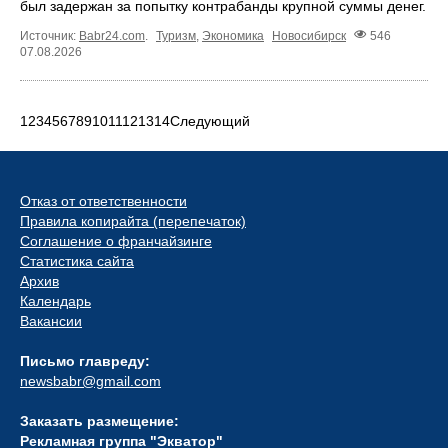
был задержан за попытку контрабанды крупной суммы денег.
Источник:
Babr24.com
.
Туризм
,
Экономика
Новосибирск
546
07.08.2026
1
2
3
4
5
6
7
8
9
10
11
12
13
14
Следующий
Отказ от ответственности
Правила копирайта (перепечаток)
Соглашение о франчайзинге
Статистика сайта
Архив
Календарь
Вакансии
Письмо главреду:
newsbabr@gmail.com
Заказать размещение:
Рекламная группа "Экватор"