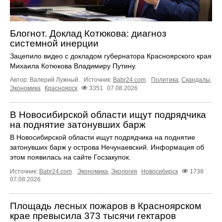
Блогнот. Доклад Котюкова: диагноз
системной инерции
Зацепило видео с докладом губернатора Красноярского края
Михаила Котюкова Владимиру Путину.
Автор: Валерий Лужный.
Источник:
Babr24.com
.
Политика
,
Скандалы
,
Экономика
Красноярск
3351
07.08.2026
В Новосибирской области ищут подрядчика
на поднятие затонувших барж
В Новосибирской области ищут подрядчика на поднятие
затонувших барж у острова Нечунаевский. Информация об
этом появилась на сайте Госзакупок.
Источник:
Babr24.com
.
Экономика
,
Экология
Новосибирск
1738
07.08.2026
Площадь лесных пожаров в Красноярском
крае превысила 373 тысячи гектаров