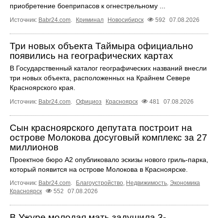
приобретение боеприпасов к огнестрельному ...
Источник:
Babr24.com
.
Криминал
Новосибирск
592
07.08.2026
Три новых объекта Таймыра официально
появились на географических картах
В Государственный каталог географических названий внесли
три новых объекта, расположенных на Крайнем Севере
Красноярского края.
Источник:
Babr24.com
.
Официоз
Красноярск
481
07.08.2026
Сын красноярского депутата построит на
острове Молокова досуговый комплекс за 27
миллионов
Проектное бюро А2 опубликовало эскизы нового гриль-парка,
который появится на острове Молокова в Красноярске.
Источник:
Babr24.com
.
Благоустройство
,
Недвижимость
,
Экономика
Красноярск
552
07.08.2026
В Ужуре молодая мать задушила 3-