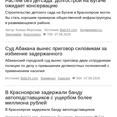
Растём без детсада: долгострой на Бугаче
ожидает консервацию
Строительство детского сада на Бугаче в Красноярске могло
бы стать хорошим примером общественной инфраструктуры
в развивающемся районе.
Автор: Ксюша Морозова.
Источник:
Babr24.com
.
Недвижимость
,
Экономика
Красноярск
709
07.08.2026
Суд Абакана вынес приговор силовикам за
избиение задержанного
Абаканский городской суд вынес приговор двум сотрудникам
полиции по делу о превышении должностных полномочий с
применением насилия.
Источник:
Babr24.com
.
Криминал
Хакасия
504
07.08.2026
В Красноярске задержали банду
автоподставщиков с ущербом более
миллиона рублей
В Красноярске задержали банду автоподставщиков.
Источник:
Babr24.com
.
Криминал
,
Транспорт
Красноярск
524