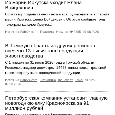
Из мэрии Иркутска уходит Елена
Войцехович
В отставку подала заместитель мэра, руководитель аппарата
мэрии Иркутска Елена Войцехович. Об этом сообщает ряд
телеграм‑каналов Иркутска.
Источник:
Babr24.com
.
Политика
Иркутск
3385
07.08.2026
В Томскую область из других регионов
ввезено 13 тысяч тонн продукции
животноводства
С 1 января по 31 июля 2026 года в Томской области
Россельхознадзор досмотрел 14493 тонны подконтрольной
госветнадзору животноводческой продукции, ...
Источник:
Babr24.com
.
Экономика
,
Транспорт
Томск
525
07.08.2026
Петербургская компания установит главную
новогоднюю елку Красноярска за 91
миллион рублей
Главную новогоднюю елку Красноярска установит