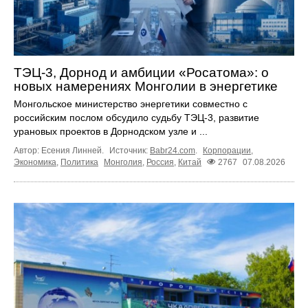
ТЭЦ-3, Дорнод и амбиции «Росатома»: о
новых намерениях Монголии в энергетике
Монгольское министерство энергетики совместно с
российским послом обсудило судьбу ТЭЦ‑3, развитие
урановых проектов в Дорнодском узле и ...
Автор: Есения Линней.
Источник:
Babr24.com
.
Корпорации
,
Экономика
,
Политика
Монголия
,
Россия
,
Китай
2767
07.08.2026