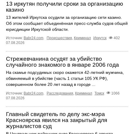
13 иркутян получили сроки за организацию
казино
13 жителей Иркутска осудили за организацию сети казино.
Об этом сообщает объединённая пресс‑служба судов общей
юрисдикции Иркутской области.
Источник:
Babr24.com
.
Происшествия
,
Криминал
Иркутск
402
07.08.2026
Стрежевчанина осудят за убийство
случайного знакомого в январе 2006 года
На скамье подсудимых скоро окажется 42-летний мужчина,
обвиняемый в убийстве (часть 1 статьи 105 УК РФ),
совершенном более 20 лет назад в городе ...
Источник:
Babr24.com
.
Расследования
,
Криминал
Томск
1066
07.08.2026
Главный свидетель по делу экс-мэра
Красноярска явился на закрытый для
журналистов суд
В Центральном районном суде Красноярска 6 августа