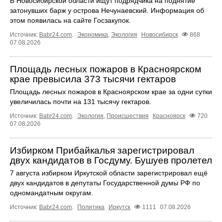
В Новосибирской области ищут подрядчика на поднятие
затонувших барж у острова Нечунаевский. Информация об
этом появилась на сайте Госзакупок.
Источник:
Babr24.com
.
Экономика
,
Экология
Новосибирск
868
07.08.2026
Площадь лесных пожаров в Красноярском
крае превысила 373 тысячи гектаров
Площадь лесных пожаров в Красноярском крае за одни сутки
увеличилась почти на 131 тысячу гектаров.
Источник:
Babr24.com
.
Экология
,
Происшествия
Красноярск
720
07.08.2026
Избирком Прибайкалья зарегистрировал
двух кандидатов в Госдуму. Бушуев пролетел
7 августа избирком Иркутской области зарегистрировал ещё
двух кандидатов в депутаты Государственной думы РФ по
одномандатным округам.
Источник:
Babr24.com
.
Политика
Иркутск
1111
07.08.2026