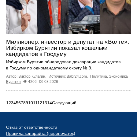
Миллионер, инвестор и депутат на «Волге»:
Избирком Бурятии показал кошельки
кандидатов в Госдуму
Избирком Бурятии обнародовал декларации кандидатов
в Госдуму по одномандатному округу № 9.
Автор: Виктор Кулагин.
Источник:
Babr24.com
.
Политика
,
Экономика
Бурятия
4206
06.08.2026
1
2
3
4
5
6
7
8
9
10
11
12
13
14
Следующий
Отказ от ответственности
Правила копирайта (перепечаток)