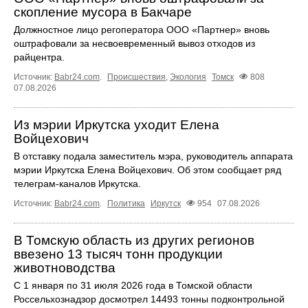
скопление мусора в Бакчаре
Должностное лицо регоператора ООО «Партнер» вновь
оштрафовали за несвоевременный вывоз отходов из
райцентра.
Источник:
Babr24.com
.
Происшествия
,
Экология
Томск
808
07.08.2026
Из мэрии Иркутска уходит Елена
Войцехович
В отставку подала заместитель мэра, руководитель аппарата
мэрии Иркутска Елена Войцехович. Об этом сообщает ряд
телеграм‑каналов Иркутска.
Источник:
Babr24.com
.
Политика
Иркутск
954
07.08.2026
В Томскую область из других регионов
ввезено 13 тысяч тонн продукции
животноводства
С 1 января по 31 июля 2026 года в Томской области
Россельхознадзор досмотрел 14493 тонны подконтрольной