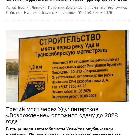
Автор: Есения Линней.
Источник:
Babr24.com
.
Политика
,
Экономика
,
События
Бурятия
,
Иркутск
,
Красноярск
5658
08.08.2026
Третий мост через Уду: питерское
«Возрождение» отложило сдачу до 2028
года
В конце июля автомобилисты Улан-Удэ опубликовали
в паблике «Привет с колёс» снимок нового строительного