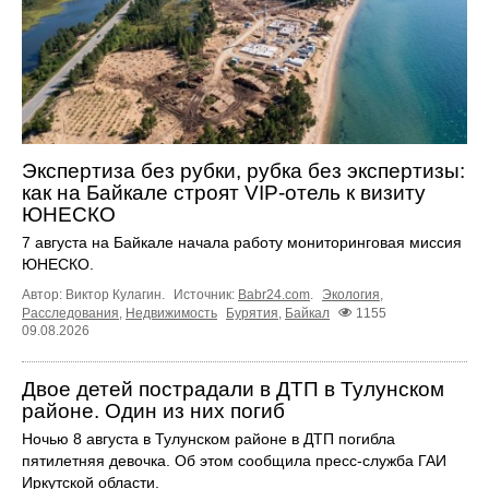
Экспертиза без рубки, рубка без экспертизы:
как на Байкале строят VIP-отель к визиту
ЮНЕСКО
7 августа на Байкале начала работу мониторинговая миссия
ЮНЕСКО.
Автор: Виктор Кулагин.
Источник:
Babr24.com
.
Экология
,
Расследования
,
Недвижимость
Бурятия
,
Байкал
1155
09.08.2026
Двое детей пострадали в ДТП в Тулунском
районе. Один из них погиб
Ночью 8 августа в Тулунском районе в ДТП погибла
пятилетняя девочка. Об этом сообщила пресс‑служба ГАИ
Иркутской области.