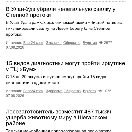
В Улан-Удэ убрали нелегальную свалку у
Степной протоки
В Улан-Удэ в рамках экологической акции «Чистый четверг»
ликвидировали свалку на Левом берегу близ Степной
протоки.
Источник:
Babr24.com
.
Экология
,
Общество
Бурятия
2977
07.08.2026
15 видов диагностики могут пройти иркутяне
у ТЦ «Бум»
С 18 по 20 августа иркутяне смогут пройти 15 видов
диагностики в одном месте.
Источник:
Babr24.com
.
Здоровье
,
Общество
Иркутск
1076
07.08.2026
Лесозаготовитель возместит 487 тысяч
ущерба животному миру в Шегарском
районе
Томская межрайонная природоохранная прокуратура