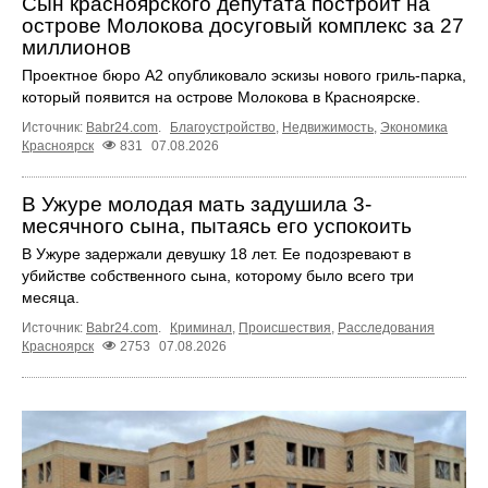
Сын красноярского депутата построит на
острове Молокова досуговый комплекс за 27
миллионов
Проектное бюро А2 опубликовало эскизы нового гриль-парка,
который появится на острове Молокова в Красноярске.
Источник:
Babr24.com
.
Благоустройство
,
Недвижимость
,
Экономика
Красноярск
831
07.08.2026
В Ужуре молодая мать задушила 3-
месячного сына, пытаясь его успокоить
В Ужуре задержали девушку 18 лет. Ее подозревают в
убийстве собственного сына, которому было всего три
месяца.
Источник:
Babr24.com
.
Криминал
,
Происшествия
,
Расследования
Красноярск
2753
07.08.2026