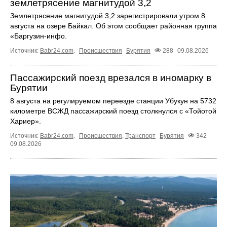
землетрясение магнитудой 3,2
Землетрясение магнитудой 3,2 зарегистрировали утром 8
августа на озере Байкал. Об этом сообщает районная группа
«Бapгyзин-инфo.
Источник:
Babr24.com
.
Происшествия
Бурятия
288
09.08.2026
Пассажирский поезд врезался в иномарку в
Бурятии
8 августа на регулируемом переезде станции Убукун на 5732
километре ВСЖД пассажирский поезд столкнулся с «Тойотой
Хариер».
Источник:
Babr24.com
.
Происшествия
,
Транспорт
Бурятия
342
09.08.2026