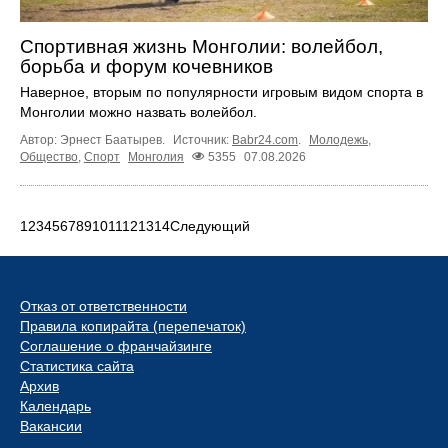
Спортивная жизнь Монголии: волейбол,
борьба и форум кочевников
Наверное, вторым по популярности игровым видом спорта в
Монголии можно назвать волейбол.
Автор: Эрнест Баатырев.
Источник:
Babr24.com
.
Молодежь
,
Общество
,
Спорт
Монголия
5355
07.08.2026
1
2
3
4
5
6
7
8
9
10
11
12
13
14
Следующий
Отказ от ответственности
Правила копирайта (перепечаток)
Соглашение о франчайзинге
Статистика сайта
Архив
Календарь
Вакансии