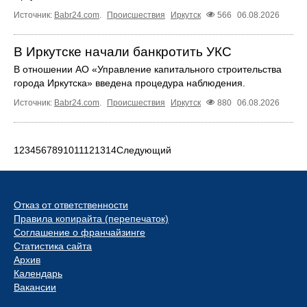
Источник:
Babr24.com
.
Происшествия
Иркутск
566
06.08.2026
В Иркутске начали банкротить УКС
В отношении АО «Управление капитального строительства
города Иркутска» введена процедура наблюдения.
Источник:
Babr24.com
.
Происшествия
Иркутск
880
06.08.2026
1
2
3
4
5
6
7
8
9
10
11
12
13
14
Следующий
Отказ от ответственности
Правила копирайта (перепечаток)
Соглашение о франчайзинге
Статистика сайта
Архив
Календарь
Вакансии