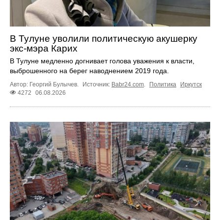
В Тулуне уволили политическую акушерку
экс-мэра Карих
В Тулуне медленно догнивает голова уважения к власти,
выброшенного на берег наводнением 2019 года.
Автор: Георгий Булычев.
Источник:
Babr24.com
.
Политика
Иркутск
4272
06.08.2026