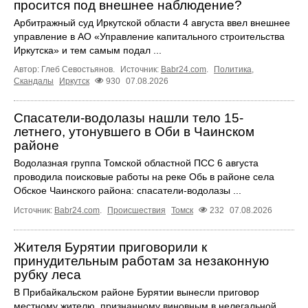
просится под внешнее наблюдение?
Арбитражный суд Иркутской области 4 августа ввел внешнее
управление в АО «Управление капитального строительства
Иркутска» и тем самым подал ...
Автор: Глеб Севостьянов.
Источник:
Babr24.com
.
Политика
,
Скандалы
Иркутск
930
07.08.2026
Спасатели-водолазы нашли тело 15-
летнего, утонувшего в Оби в Чаинском
районе
Водолазная группа Томской областной ПСС 6 августа
проводила поисковые работы на реке Обь в районе села
Обское Чаинского района: спасатели-водолазы ...
Источник:
Babr24.com
.
Происшествия
Томск
232
07.08.2026
Жителя Бурятии приговорили к
принудительным работам за незаконную
рубку леса
В Прибайкальском районе Бурятии вынесли приговор
местному жителю, признанному виновным в нелегальной