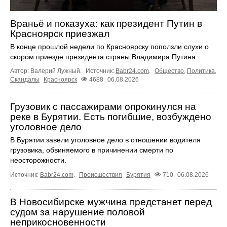
Враньё и показуха: как президент Путин в
Красноярск приезжал
В конце прошлой недели по Красноярску поползли слухи о
скором приезде президента страны Владимира Путина.
Автор: Валерий Лужный.
Источник:
Babr24.com
.
Общество
,
Политика
,
Скандалы
Красноярск
4688
06.08.2026
Грузовик с пассажирами опрокинулся на
реке в Бурятии. Есть погибшие, возбуждено
уголовное дело
В Бурятии завели уголовное дело в отношении водителя
грузовика, обвиняемого в причинении смерти по
неосторожности.
Источник:
Babr24.com
.
Происшествия
Бурятия
710
06.08.2026
В Новосибирске мужчина предстанет перед
судом за нарушение половой
неприкосновенности