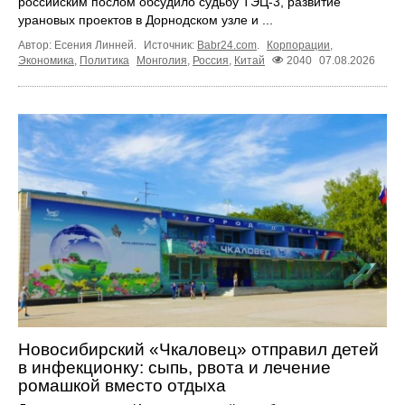
российским послом обсудило судьбу ТЭЦ‑3, развитие
урановых проектов в Дорнодском узле и ...
Автор: Есения Линней.
Источник:
Babr24.com
.
Корпорации
,
Экономика
,
Политика
Монголия
,
Россия
,
Китай
2040
07.08.2026
Новосибирский «Чкаловец» отправил детей
в инфекционку: сыпь, рвота и лечение
ромашкой вместо отдыха