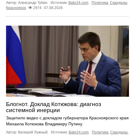
Автор: Александр Тубин.
Источник:
Babr24.com
.
Политика
,
Скандалы
Красноярск
2974
07.08.2026
Блогнот. Доклад Котюкова: диагноз
системной инерции
Зацепило видео с докладом губернатора Красноярского края
Михаила Котюкова Владимиру Путину.
Автор: Валерий Лужный.
Источник:
Babr24.com
.
Политика
,
Скандалы
,