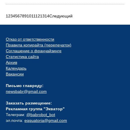
1
2
3
4
5
6
7
8
9
10
11
12
13
14
Следующий
Отказ от ответственности
Правила копирайта (перепечаток)
Соглашение о франчайзинге
Статистика сайта
Архив
Календарь
Вакансии
Письмо главреду:
newsbabr@gmail.com
Заказать размещение:
Рекламная группа "Экватор"
Телеграм:
@babrobot_bot
эл.почта:
eqquatoria@gmail.com