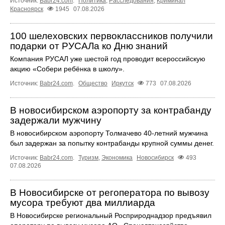
Источник:
Babr24.com
.
Политика
,
Расследования
,
Криминал
Красноярск
1945
07.08.2026
100 шелеховских первоклассников получили
подарки от РУСАЛа ко Дню знаний
Компания РУСАЛ уже шестой год проводит всероссийскую
акцию «Собери ребёнка в школу».
Источник:
Babr24.com
.
Общество
Иркутск
773
07.08.2026
В новосибирском аэропорту за контрабанду
задержали мужчину
В новосибирском аэропорту Толмачево 40-летний мужчина
был задержан за попытку контрабанды крупной суммы денег.
Источник:
Babr24.com
.
Туризм
,
Экономика
Новосибирск
493
07.08.2026
В Новосибирске от регоператора по вывозу
мусора требуют два миллиарда
В Новосибирске региональный Росприроднадзор предъявил