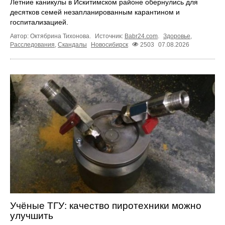
Летние каникулы в Искитимском районе обернулись для
десятков семей незапланированным карантином и
госпитализацией.
Автор: Октябрина Тихонова.
Источник:
Babr24.com
.
Здоровье
,
Расследования
,
Скандалы
Новосибирск
2503
07.08.2026
Учёные ТГУ: качество пиротехники можно
улучшить