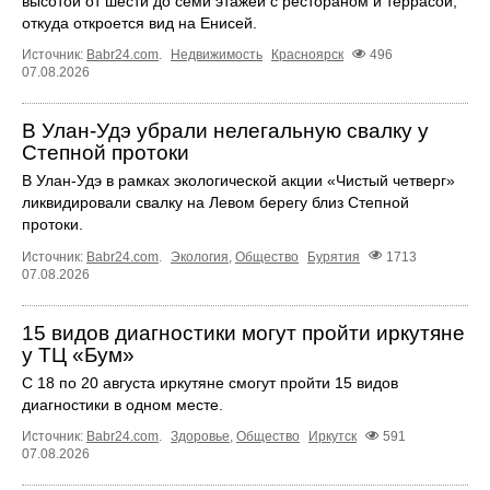
высотой от шести до семи этажей с рестораном и террасой,
откуда откроется вид на Енисей.
Источник:
Babr24.com
.
Недвижимость
Красноярск
496
07.08.2026
В Улан-Удэ убрали нелегальную свалку у
Степной протоки
В Улан-Удэ в рамках экологической акции «Чистый четверг»
ликвидировали свалку на Левом берегу близ Степной
протоки.
Источник:
Babr24.com
.
Экология
,
Общество
Бурятия
1713
07.08.2026
15 видов диагностики могут пройти иркутяне
у ТЦ «Бум»
С 18 по 20 августа иркутяне смогут пройти 15 видов
диагностики в одном месте.
Источник:
Babr24.com
.
Здоровье
,
Общество
Иркутск
591
07.08.2026