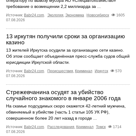
оператору по вывозу мусора АО «Спецавтохозяйство»
требование о возмещении 2,2 миллиарда за ...
Источник:
Babr24.com
.
Экология
,
Экономика
Новосибирск
1605
07.08.2026
13 иркутян получили сроки за организацию
казино
13 жителей Иркутска осудили за организацию сети казино.
Об этом сообщает объединённая пресс‑служба судов общей
юрисдикции Иркутской области.
Источник:
Babr24.com
.
Происшествия
,
Криминал
Иркутск
570
07.08.2026
Стрежевчанина осудят за убийство
случайного знакомого в январе 2006 года
На скамье подсудимых скоро окажется 42-летний мужчина,
обвиняемый в убийстве (часть 1 статьи 105 УК РФ),
совершенном более 20 лет назад в городе ...
Источник:
Babr24.com
.
Расследования
,
Криминал
Томск
1714
07.08.2026