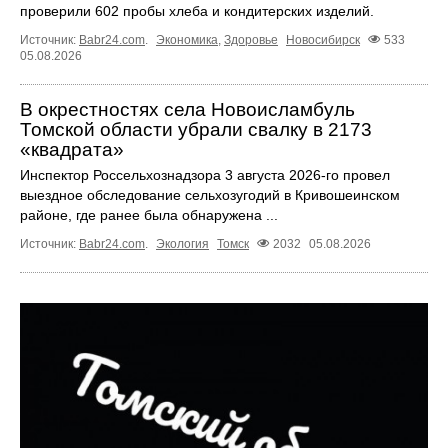
проверили 602 пробы хлеба и кондитерских изделий.
Источник:
Babr24.com
.
Экономика
,
Здоровье
Новосибирск
533
05.08.2026
В окрестностях села Новоисламбуль
Томской области убрали свалку в 2173
«квадрата»
Инспектор Россельхознадзора 3 августа 2026-го провел
выездное обследование сельхозугодий в Кривошеинском
районе, где ранее была обнаружена ...
Источник:
Babr24.com
.
Экология
Томск
2032
05.08.2026