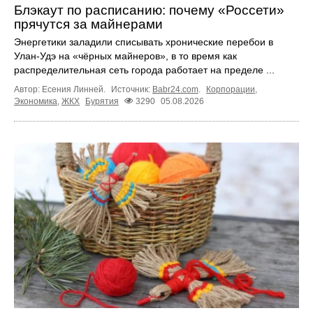
Блэкаут по расписанию: почему «Россети»
прячутся за майнерами
Энергетики заладили списывать хронические перебои в
Улан-Удэ на «чёрных майнеров», в то время как
распределительная сеть города работает на пределе ...
Автор: Есения Линней.
Источник:
Babr24.com
.
Корпорации
,
Экономика
,
ЖКХ
Бурятия
3290
05.08.2026