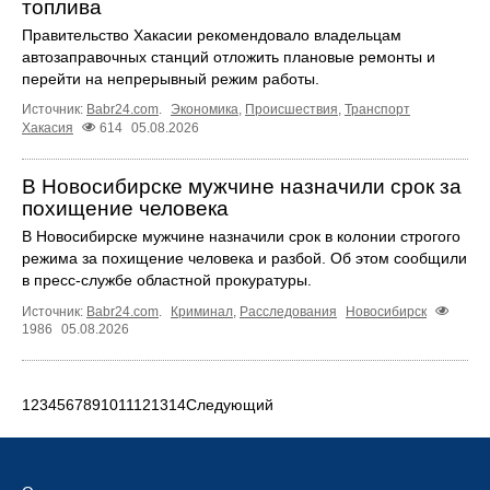
топлива
Правительство Хакасии рекомендовало владельцам
автозаправочных станций отложить плановые ремонты и
перейти на непрерывный режим работы.
Источник:
Babr24.com
.
Экономика
,
Происшествия
,
Транспорт
Хакасия
614
05.08.2026
В Новосибирске мужчине назначили срок за
похищение человека
В Новосибирске мужчине назначили срок в колонии строгого
режима за похищение человека и разбой. Об этом сообщили
в пресс-службе областной прокуратуры.
Источник:
Babr24.com
.
Криминал
,
Расследования
Новосибирск
1986
05.08.2026
1
2
3
4
5
6
7
8
9
10
11
12
13
14
Следующий