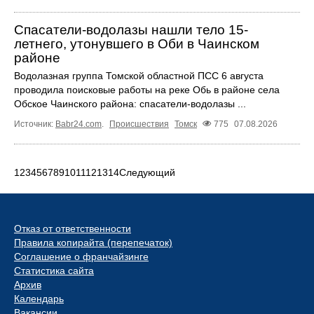
Спасатели-водолазы нашли тело 15-
летнего, утонувшего в Оби в Чаинском
районе
Водолазная группа Томской областной ПСС 6 августа
проводила поисковые работы на реке Обь в районе села
Обское Чаинского района: спасатели-водолазы ...
Источник:
Babr24.com
.
Происшествия
Томск
775
07.08.2026
1
2
3
4
5
6
7
8
9
10
11
12
13
14
Следующий
Отказ от ответственности
Правила копирайта (перепечаток)
Соглашение о франчайзинге
Статистика сайта
Архив
Календарь
Вакансии