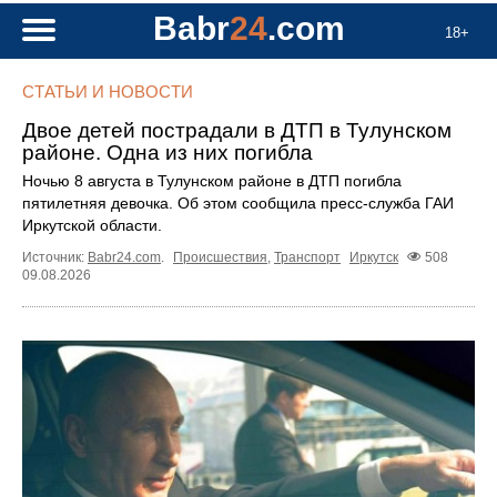
Babr
24
.com
18+
СТАТЬИ И НОВОСТИ
Двое детей пострадали в ДТП в Тулунском
районе. Одна из них погибла
Ночью 8 августа в Тулунском районе в ДТП погибла
пятилетняя девочка. Об этом сообщила пресс‑служба ГАИ
Иркутской области.
Источник:
Babr24.com
.
Происшествия
,
Транспорт
Иркутск
508
09.08.2026