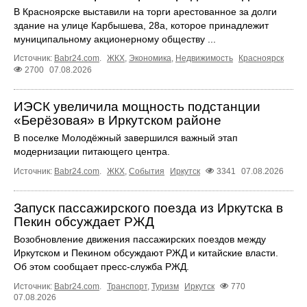
В Красноярске выставили на торги арестованное за долги
здание на улице Карбышева, 28а, которое принадлежит
муниципальному акционерному обществу ...
Источник:
Babr24.com
.
ЖКХ
,
Экономика
,
Недвижимость
Красноярск
2700
07.08.2026
ИЭСК увеличила мощность подстанции
«Берёзовая» в Иркутском районе
В поселке Молодёжный завершился важный этап
модернизации питающего центра.
Источник:
Babr24.com
.
ЖКХ
,
События
Иркутск
3341
07.08.2026
Запуск пассажирского поезда из Иркутска в
Пекин обсуждает РЖД
Возобновление движения пассажирских поездов между
Иркутском и Пекином обсуждают РЖД и китайские власти.
Об этом сообщает пресс‑служба РЖД.
Источник:
Babr24.com
.
Транспорт
,
Туризм
Иркутск
770
07.08.2026