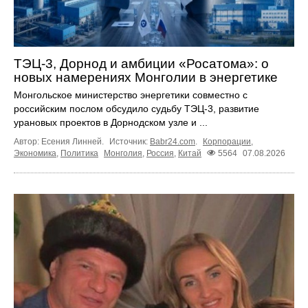
ТЭЦ-3, Дорнод и амбиции «Росатома»: о
новых намерениях Монголии в энергетике
Монгольское министерство энергетики совместно с
российским послом обсудило судьбу ТЭЦ‑3, развитие
урановых проектов в Дорнодском узле и ...
Автор: Есения Линней.
Источник:
Babr24.com
.
Корпорации
,
Экономика
,
Политика
Монголия
,
Россия
,
Китай
5564
07.08.2026