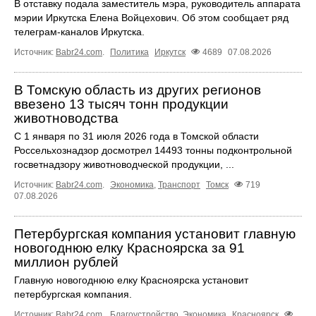
В отставку подала заместитель мэра, руководитель аппарата
мэрии Иркутска Елена Войцехович. Об этом сообщает ряд
телеграм‑каналов Иркутска.
Источник:
Babr24.com
.
Политика
Иркутск
4689
07.08.2026
В Томскую область из других регионов
ввезено 13 тысяч тонн продукции
животноводства
С 1 января по 31 июля 2026 года в Томской области
Россельхознадзор досмотрел 14493 тонны подконтрольной
госветнадзору животноводческой продукции, ...
Источник:
Babr24.com
.
Экономика
,
Транспорт
Томск
719
07.08.2026
Петербургская компания установит главную
новогоднюю елку Красноярска за 91
миллион рублей
Главную новогоднюю елку Красноярска установит
петербургская компания.
Источник:
Babr24.com
.
Благоустройство
,
Экономика
Красноярск