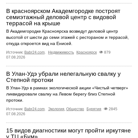
В красноярском Академгородке построят
семиэтажный деловой центр с видовой
террасой на крыше
В Академгородке Красноярска возведут деловой центр
высотой от шести до семи этажей с рестораном и террасой,
откуда откроется вид на Енисей.
Источник:
Babr24.com
.
Недвижимость
Красноярск
879
07.08.2026
В Улан-Удэ убрали нелегальную свалку у
Степной протоки
В Улан-Удэ в рамках экологической акции «Чистый четверг»
ликвидировали свалку на Левом берегу близ Степной
протоки.
Источник:
Babr24.com
.
Экология
,
Общество
Бурятия
2845
07.08.2026
15 видов диагностики могут пройти иркутяне
у ТЦ «Бум»