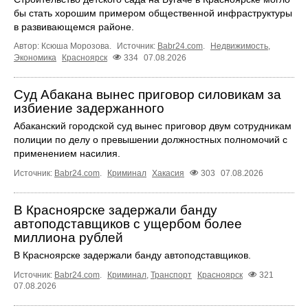
бы стать хорошим примером общественной инфраструктуры
в развивающемся районе.
Автор: Ксюша Морозова.
Источник:
Babr24.com
.
Недвижимость
,
Экономика
Красноярск
334
07.08.2026
Суд Абакана вынес приговор силовикам за
избиение задержанного
Абаканский городской суд вынес приговор двум сотрудникам
полиции по делу о превышении должностных полномочий с
применением насилия.
Источник:
Babr24.com
.
Криминал
Хакасия
303
07.08.2026
В Красноярске задержали банду
автоподставщиков с ущербом более
миллиона рублей
В Красноярске задержали банду автоподставщиков.
Источник:
Babr24.com
.
Криминал
,
Транспорт
Красноярск
321
07.08.2026