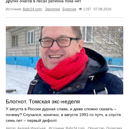
Других очагов в лесах региона пока нет.
Источник:
Babr24.com
.
Экология
Бурятия
1197
07.08.2026
Блогнот. Томская экс-неделя
У августа в России дурная слава, и даже сложно сказать –
почему? Случался, конечно, в августе 1991-го путч, а спустя
семь лет – первый дефолт.
Автор: Андрей Игнатьев.
Источник:
Babr24.com
.
Общество
,
Политика