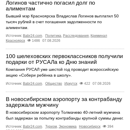
Логинов частично погасил долг по
алиментам
Бывший мэр Красноярска Владислав Логинов выплатил 50
тысяч рублей в счет погашения задолженности по
алиментам.
Источник:
Babr24.com
.
Политика
,
Расследования
,
Криминал
Красноярск
1486
07.08.2026
100 шелеховских первоклассников получили
подарки от РУСАЛа ко Дню знаний
Компания РУСАЛ уже шестой год проводит всероссийскую
акцию «Собери ребёнка в школу».
Источник:
Babr24.com
.
Общество
Иркутск
422
07.08.2026
В новосибирском аэропорту за контрабанду
задержали мужчину
В новосибирском аэропорту Толмачево 40-летний мужчина
был задержан за попытку контрабанды крупной суммы денег.
Источник:
Babr24.com
.
Туризм
,
Экономика
Новосибирск
394