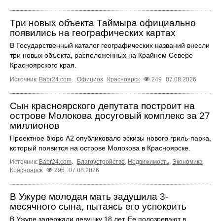
Три новых объекта Таймыра официально
появились на географических картах
В Государственный каталог географических названий внесли
три новых объекта, расположенных на Крайнем Севере
Красноярского края.
Источник:
Babr24.com
.
Официоз
Красноярск
249
07.08.2026
Сын красноярского депутата построит на
острове Молокова досуговый комплекс за 27
миллионов
Проектное бюро А2 опубликовало эскизы нового гриль-парка,
который появится на острове Молокова в Красноярске.
Источник:
Babr24.com
.
Благоустройство
,
Недвижимость
,
Экономика
Красноярск
295
07.08.2026
В Ужуре молодая мать задушила 3-
месячного сына, пытаясь его успокоить
В Ужуре задержали девушку 18 лет. Ее подозревают в