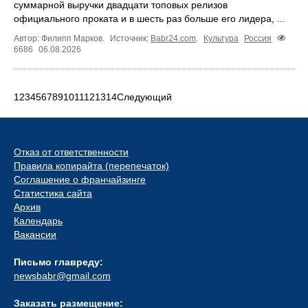
суммарной выручки двадцати топовых релизов
официального проката и в шесть раз больше его лидера, ...
Автор: Филипп Марков.
Источник:
Babr24.com
.
Культура
Россия
6686
06.08.2026
1
2
3
4
5
6
7
8
9
10
11
12
13
14
Следующий
Отказ от ответственности
Правила копирайта (перепечаток)
Соглашение о франчайзинге
Статистика сайта
Архив
Календарь
Вакансии
Письмо главреду:
newsbabr@gmail.com
Заказать размещение: