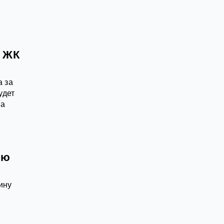
й ЖК
а за
удет
ва
ью
ину