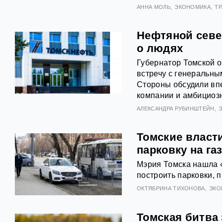
АННА МОЛЬ
ЭКОНОМИКА
Т
Нефтяной севе
о людях
Губернатор Томской 
встречу с генеральн
Стороны обсудили вп
компании и амбициоз
АЛЕКСАНДРА РУБИНШТЕЙН
Томские власт
парковку на га
Мэрия Томска нашла 
построить парковки, п
ОКТЯБРИНА ТИХОНОВА
ЭКО
Томская битва 