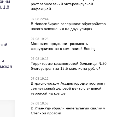
тонны
рост заболеваний энтеровирусной
, 1,8
инфекцией
07.08 22:44
В Новосибирске завершают обустройство
нового освещения на двух улицах
07.08 19:28
Монголия продолжит развивать
ской
сотрудничество с компанией Boeing
07.08 19:13
 и
Территорию красноярской больницы №20
омская
благоустроят за 13,5 миллиона рублей
07.08 19:12
В красноярском Академгородке построят
семиэтажный деловой центр с видовой
террасой на крыше
07.08 18:58
В Улан-Удэ убрали нелегальную свалку у
Степной протоки