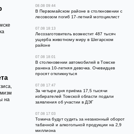
08.08 09:44
р
В Первомайском районе в столкновении с
лесовозом погиб 17-летний мотоциклист
омске
07.08 18:13
ка
Лесозаготовитель возместит 487 тысяч
ущерба животному миру в Шегарском
районе
07.08 18:01
В столкновении автомобилей в Томске
ранена 10-летняя девочка. Очевидцев
просят откликнуться
ета
07.08 17:47
зиса,
За четыре дня приёма 17,5 тысячи
имизм
избирателей Томской области подали
ы на
заявления об участии в ДЭГ
07.08 17:03
Томича будут судить за незаконный оборот
табачной и алкогольной продукции на 2,9
миллиона