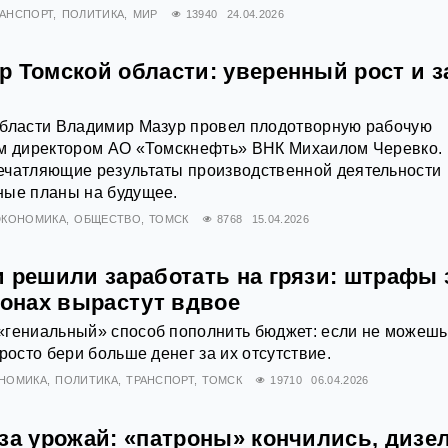
РАНСПОРТ
ПОЛИТИКА
МИР
13940
24.04.2026
р Томской области: уверенный рост и з
области Владимир Мазур провел плодотворную рабочую
ым директором АО «Томскнефть» ВНК Михаилом Черевко.
ечатляющие результаты производственной деятельности
ные планы на будущее.
ЭКОНОМИКА
ОБЩЕСТВО
ТОМСК
8768
15.04.2026
и решили заработать на грязи: штрафы 
зонах вырастут вдвое
«гениальный» способ пополнить бюджет: если не можешь
росто бери больше денег за их отсутствие.
НОМИКА
ПОЛИТИКА
ТРАНСПОРТ
ТОМСК
19710
06.04.2026
за урожай: «патроны» кончились, дизе