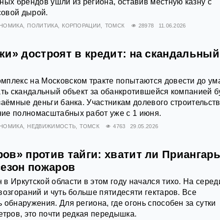
ных брендов ушли из региона, оставив местную казну с
овой дырой.
НОМИКА
ПОЛИТИКА
КОРПОРАЦИИ
ТОМСК
28978
11.06.2026
жи» достроят в кредит: на скандальны
мплекс на Московском тракте попытаются довести до ум
ать скандальный объект за обанкротившейся компанией б
заёмные деньги банка. Участникам долевого строительст
ие полномасштабных работ уже с 1 июня.
НОМИКА
НЕДВИЖИМОСТЬ
ТОМСК
4763
29.05.2026
ов» против тайги: хватит ли Приангар
сезон пожаров
в Иркутской области в этом году начался тихо. На серед
возгораний и чуть больше пятидесяти гектаров. Все
 обнаружения. Для региона, где огонь способен за сутки
етров, это почти редкая передышка.