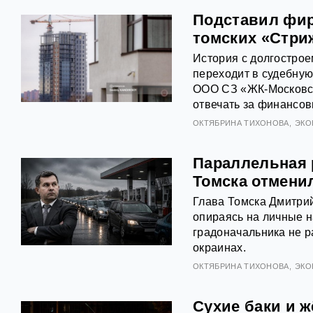
Подставил фирм
томских «Стри
История с долгострое
переходит в судебну
ООО СЗ «ЖК-Московск
отвечать за финансов
ОКТЯБРИНА ТИХОНОВА
ЭКО
Параллельная 
Томска отмени
Глава Томска Дмитрий
опираясь на личные 
градоначальника не р
окраинах.
ОКТЯБРИНА ТИХОНОВА
ЭКО
Сухие баки и ж