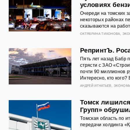
условиях бенз
Очереди на томских з
некоторых районах пе
сказываются на работ
ОКТЯБРИНА ТИХОНОВА
ЭКО
РепринтЪ. Роса
Пять лет назад Бабр 
стрясти с ЗАО «Стро
почти 90 миллионов р
Интересно, кто кого? 
АНДРЕЙ ИГНАТЬЕВ
ЭКОНОМ
Томск лишился
Групп» обруши
Томская область по и
передачи холдинга «К