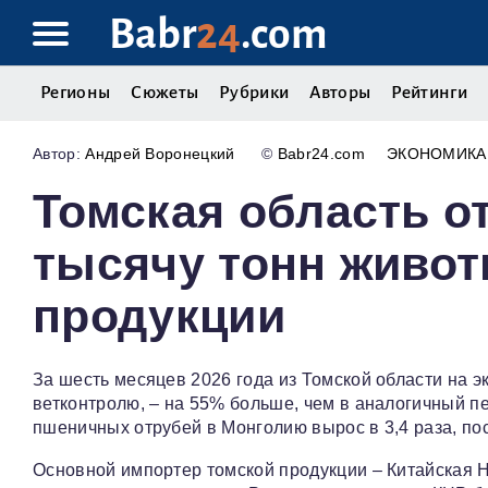
Babr
24
.com
Регионы
Сюжеты
Рубрики
Авторы
Рейтинги
Андрей Воронецкий
©
Babr24.com
ЭКОНОМИКА
Томская область о
тысячу тонн живот
продукции
За шесть месяцев 2026 года из Томской области на 
ветконтролю, – на 55% больше, чем в аналогичный пе
пшеничных отрубей в Монголию вырос в 3,4 раза, пос
Основной импортер томской продукции – Китайская Н