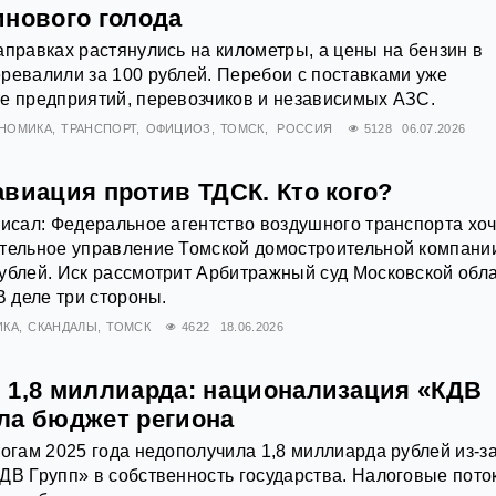
инового голода
аправках растянулись на километры, а цены на бензин в
ревалили за 100 рублей. Перебои с поставками уже
е предприятий, перевозчиков и независимых АЗС.
НОМИКА
ТРАНСПОРТ
ОФИЦИОЗ
ТОМСК
РОССИЯ
5128
06.07.2026
виация против ТДСК. Кто кого?
писал: Федеральное агентство воздушного транспорта хоч
ительное управление Томской домостроительной компани
ублей. Иск рассмотрит Арбитражный суд Московской обла
В деле три стороны.
ИКА
СКАНДАЛЫ
ТОМСК
4622
18.06.2026
 1,8 миллиарда: национализация «КДВ
ла бюджет региона
тогам 2025 года недополучила 1,8 миллиарда рублей из-з
ДВ Групп» в собственность государства. Налоговые пото