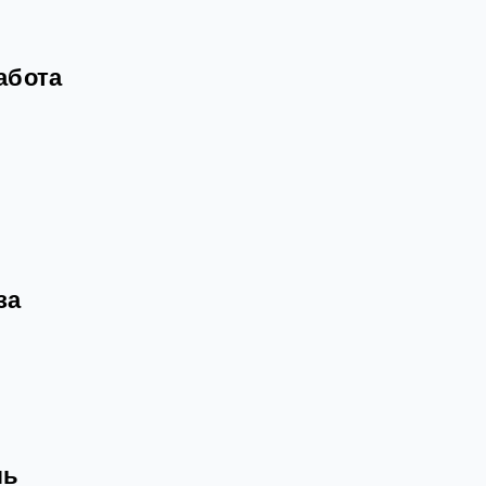
абота
за
ль