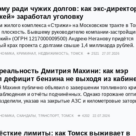
у ради чужих долгов: как экс-директо
жей» заработал уголовку
м жилого комплекса «Стрижи» на Московском тракте в Т
ю плоскость. Бывшему руководителю компании-застройщи
ий» (ОГРН 1217000009500) Андрею Неганову придётся
ый крах проекта с долгами свыше 1,4 миллиарда рублей.
НОМИКА
КРИМИНАЛ
НЕДВИЖИМОСТЬ
ТОМСК
2521
27.07.2026
реальность Дмитрия Махини: как мэр
л дефицит бензина не выходя из кабин
 Махиня публично объявил о завершении топливного кри
наблюдения и отчёты подчинённых. Однако горожане опт
азделили, указав на закрытые АЗС и километровые затор
НОМИКА
СКАНДАЛЫ
ТРАНСПОРТ
ТОМСК
4202
22.07.2026
ёсткие лимиты: как Томск выживает в