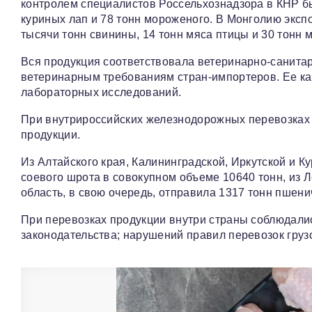
контролем специалистов Россельхознадзора в КНР б
куриных лап и 78 тонн мороженого. В Монголию эксп
тысячи тонн свинины, 14 тонн мяса птицы и 30 тонн 
Вся продукция соответствовала ветеринарно-санита
ветеринарным требованиям стран-импортеров. Ее ка
лабораторных исследований.
При внутрироссийских железнодорожных перевозках 
продукции.
Из Алтайского края, Калининградской, Иркутской и К
соевого шрота в совокупном объеме 10640 тонн, из 
область, в свою очередь, отправила 1317 тонн пшен
При перевозках продукции внутри страны соблюдали
законодательства; нарушений правил перевозок гру