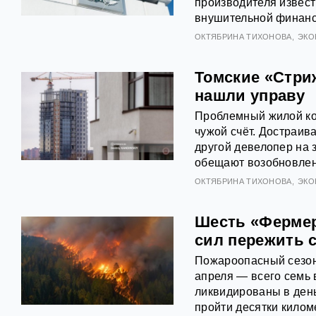
производителя извест
внушительной финанс
ОКТЯБРИНА ТИХОНОВА
ЭКО
Томские «Стри
нашли управу
Проблемный жилой ко
чужой счёт. Достраив
другой девелопер на 
обещают возобновлен
ОКТЯБРИНА ТИХОНОВА
ЭКО
Шесть «Фермер
сил пережить 
Пожароопасный сезон 
апреля — всего семь 
ликвидированы в день
пройти десятки килом