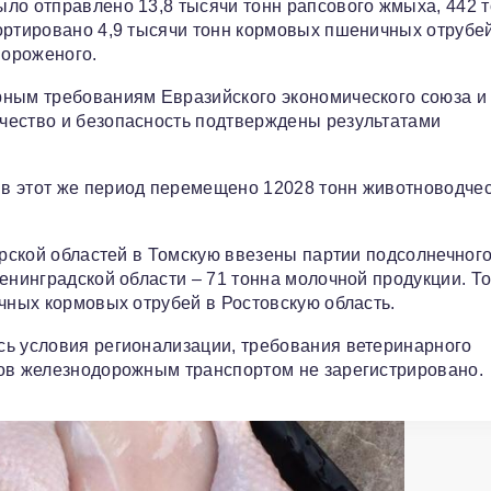
ыло отправлено 13,8 тысячи тонн рапсового жмыха, 442 
ортировано 4,9 тысячи тонн кормовых пшеничных отрубей
мороженого.
рным требованиям Евразийского экономического союза и
чество и безопасность подтверждены результатами
в этот же период перемещено 12028 тонн животноводче
урской областей в Томскую ввезены партии подсолнечного
Ленинградской области – 71 тонна молочной продукции. Т
ичных кормовых отрубей в Ростовскую область.
сь условия регионализации, требования ветеринарного
зов железнодорожным транспортом не зарегистрировано.