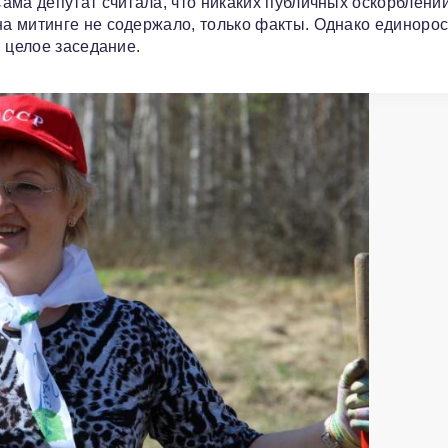
ама депутат считала, что никаких публичных оскорблени
а митинге не содержало, только факты. Однако единоро
 целое заседание.