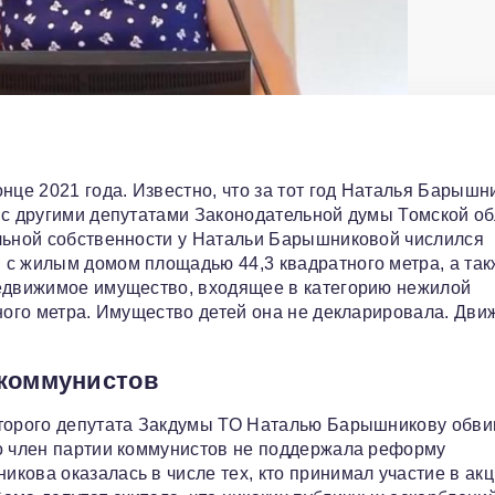
нце 2021 года. Известно, что за тот год Наталья Барышн
 с другими депутатами Законодательной думы Томской об
альной собственности у Натальи Барышниковой числился
 с жилым домом площадью 44,3 квадратного метра, а так
недвижимое имущество, входящее в категорию нежилой
тного метра. Имущество детей она не декларировала. Дви
 коммунистов
оторого депутата Закдумы ТО Наталью Барышникову обв
то член партии коммунистов не поддержала реформу
кова оказалась в числе тех, кто принимал участие в ак