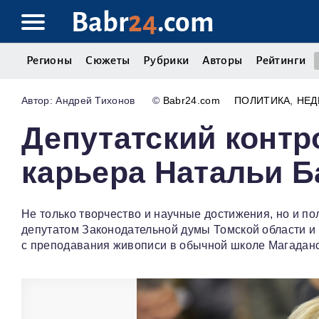
Babr
24
.com
Регионы
Сюжеты
Рубрики
Авторы
Рейтинги
Андрей Тихонов
©
Babr24.com
ПОЛИТИКА
НЕ
Депутатский контр
карьера Натальи 
Не только творчество и научные достижения, но и п
депутатом Законодательной думы Томской области и 
с преподавания живописи в обычной школе Магаданс