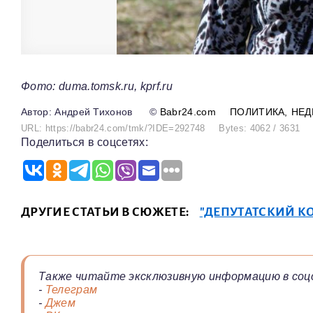
Фото: duma.tomsk.ru, kprf.ru
Андрей Тихонов
©
Babr24.com
ПОЛИТИКА
НЕ
URL: https://babr24.com/tmk/?IDE=292748
Bytes: 4062 / 3631
Поделиться в соцсетях:
ДРУГИЕ СТАТЬИ В СЮЖЕТЕ:
"ДЕПУТАТСКИЙ К
Также читайте эксклюзивную информацию в соц
-
Телеграм
-
Джем