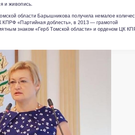
ия и живопись.
Томской области Барышникова получила немалое количес
К КПРФ «Партийная доблесть», в 2013 — грамотой
мятным знаком «Герб Томской области» и орденом ЦК К