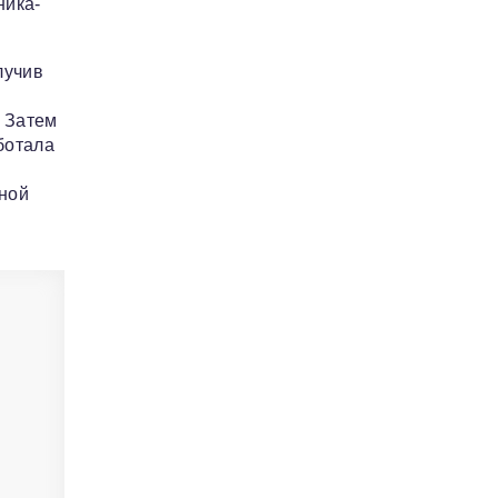
ника-
лучив
. Затем
ботала
нной