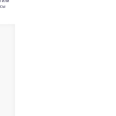
й или
ссы