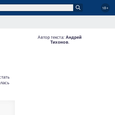
18+
Автор текста:
Андрей
Тихонов
.
стать
алась