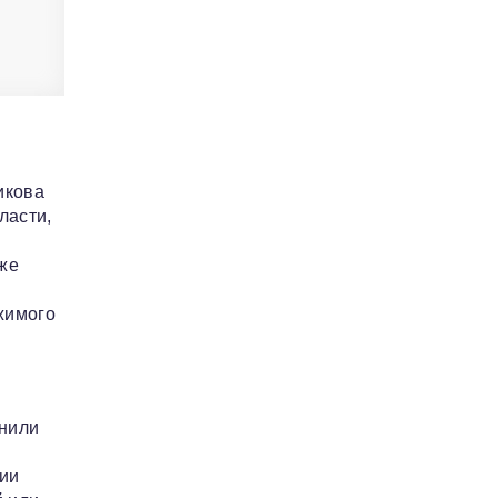
икова
ласти,
же
жимого
инили
ции