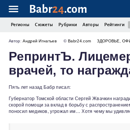
Babr
24
.com
Регионы
Сюжеты
Рубрики
Авторы
Рейтинги
Андрей Игнатьев
©
Babr24.com
ЗДОРОВЬЕ
ОФ
РепринтЪ. Лицемер
врачей, то награжд
Пять лет назад Бабр писал:
Губернатор Томской области Сергей Жвачкин наград
скорой помощи за вклад в борьбу с распространение
поносил медиков, угрожал им… Хотя чему мы удивля