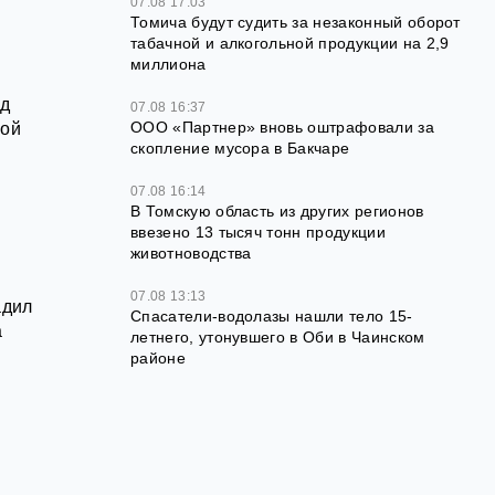
07.08 17:03
Томича будут судить за незаконный оборот
табачной и алкогольной продукции на 2,9
миллиона
од
07.08 16:37
ООО «Партнер» вновь оштрафовали за
ной
скопление мусора в Бакчаре
07.08 16:14
В Томскую область из других регионов
ввезено 13 тысяч тонн продукции
животноводства
07.08 13:13
адил
Спасатели-водолазы нашли тело 15-
а
летнего, утонувшего в Оби в Чаинском
районе