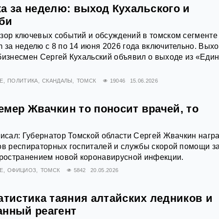
а за неделю: выход Кухальского и
би
зор ключевых событий и обсуждений в томском сегменте
 за неделю с 8 по 14 июня 2026 года включительно. Вых
бизнесмен Сергей Кухальский объявил о выходе из «Еди
Е
ПОЛИТИКА
СКАНДАЛЫ
ТОМСК
19046
15.06.2026
емер Жвачкин то поносит врачей, то
писал: Губернатор Томской области Сергей Жвачкин нагр
ов респираторных госпиталей и службы скорой помощи з
пространением новой коронавирусной инфекции.
Е
ОФИЦИОЗ
ТОМСК
5842
20.05.2026
атистика таяния алтайских ледников и
анный реагент