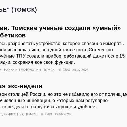
Е" (ТОМСК)
ови. Томские учёные создали «умный»
абетиков
сь разработать устройство, которое способно измерять
ови человека лишь по одной капле пота. Совместно
 учёные ТПУ создали прибор, работающий даже после 15 
рядки, сохраняя все свои функции.
Е
НАУКА И ТЕХНОЛОГИИ
ТОМСК
2823
29.07.2026
ая экс-неделя
вой столицей России, но это не избавило его от полчищ м
очисленные инновации, о которых нам регулярно
-то не делают нашу жизнь проще и удобнее.
Е
ОБЩЕСТВО
ТОМСК
4963
19.06.2026