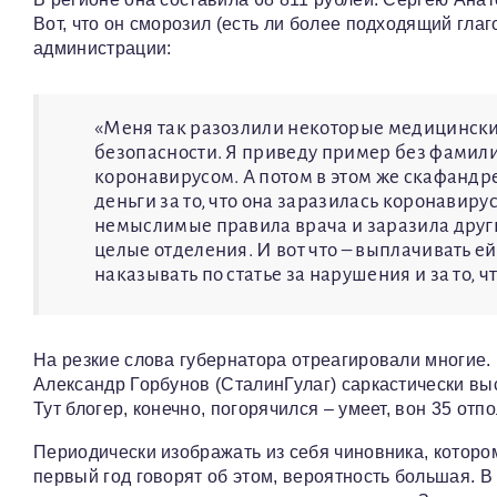
Вот, что он сморозил (есть ли более подходящий гла
администрации:
«Меня так разозлили некоторые медицински
безопасности. Я приведу пример без фамили
коронавирусом. А потом в этом же скафандр
деньги за то, что она заразилась коронавир
немыслимые правила врача и заразила други
целые отделения. И вот что – выплачивать е
наказывать по статье за нарушения и за то, ч
На резкие слова губернатора отреагировали многие
Александр Горбунов (СталинГулаг) саркастически выс
Тут блогер, конечно, погорячился – умеет, вон 35 от
Периодически изображать из себя чиновника, котором
первый год говорят об этом, вероятность большая. 