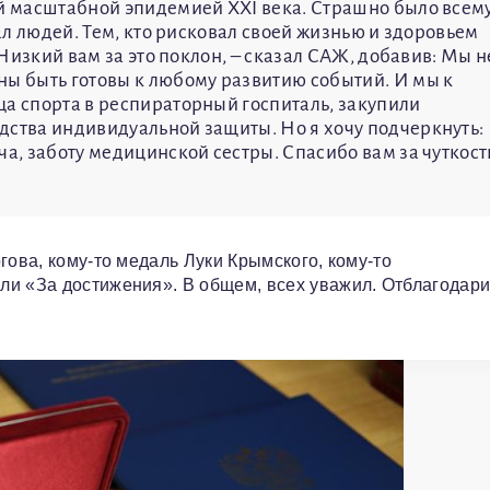
ой масштабной эпидемией XXI века. Страшно было всем
сал людей. Тем, кто рисковал своей жизнью и здоровьем
. Низкий вам за это поклон, – сказал САЖ, добавив: Мы н
ны быть готовы к любому развитию событий. И мы к
ца спорта в респираторный госпиталь, закупили
дства индивидуальной защиты. Но я хочу подчеркнуть:
ча, заботу медицинской сестры. Спасибо вам за чуткост
гова, кому-то медаль Луки Крымского, кому-то
ли «За достижения». В общем, всех уважил. Отблагодари