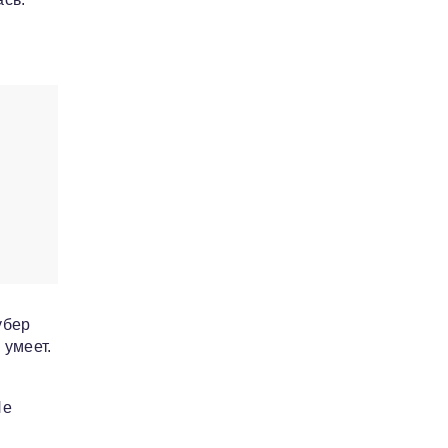
убер
 умеет.
Не