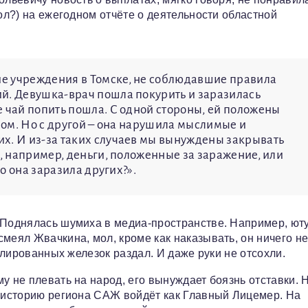
гол?) на ежегодном отчёте о деятельности областной
е учреждения в Томске, не соблюдавшие правила
й. Девушка-врач пошла покурить и заразилась
е чай попить пошла. С одной стороны, ей положены
усом. Но с другой – она нарушила мыслимые и
х. И из-за таких случаев мы вынуждены закрывать
й, например, деньги, положенные за заражение, или
то она заразила других?».
. Поднялась шумиха в медиа-пространстве. Например, ют
меял Жвачкина, мол, кроме как наказывать, он ничего не
полированных железок раздал. И даже руки не отсохли.
у не плевать на народ, его вынуждает боязнь отставки. 
В историю региона САЖ войдёт как Главный Лицемер. На