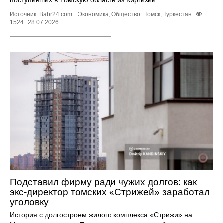
поступивших в Томскую область из Киргизии.
Источник:
Babr24.com
.
Экономика
,
Общество
Томск
,
Туркестан
1524
28.07.2026
Подставил фирму ради чужих долгов: как
экс-директор томских «Стрижей» заработал
уголовку
История с долгостроем жилого комплекса «Стрижи» на