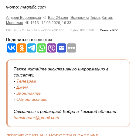
Фото: magnific.com
Андрей Воронецкий
©
Babr24.com
Экономика
Томск
,
Китай
,
Монголия
1613
12.05.2026, 16:33
URL: https://m.babr24.com/?IDE=291800
Bytes: 834 / 748
Скачать PDF
Поделиться в соцсетях:
Также читайте эксклюзивную информацию в
соцсетях:
-
Телеграм
-
Джем
-
ВКонтакте
-
Одноклассники
Связаться с редакцией Бабра в Томской области:
tomsk.babr@gmail.com
ДРУГИЕ СТАТЬИ И НОВОСТИ В РУБРИКЕ