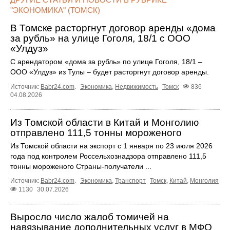
"ЭКОНОМИКА" (ТОМСК)
В Томске расторгнут договор аренды «дома
за рубль» на улице Гоголя, 18/1 с ООО
«Улдуз»
С арендатором «дома за рубль» по улице Гоголя, 18/1 –
ООО «Улдуз» из Тулы – будет расторгнут договор аренды.
Источник:
Babr24.com
.
Экономика
,
Недвижимость
Томск
836
04.08.2026
Из Томской области в Китай и Монголию
отправлено 111,5 тонны мороженого
Из Томской области на экспорт с 1 января по 23 июля 2026
года под контролем Россельхознадзора отправлено 111,5
тонны мороженого Страны-получатели ...
Источник:
Babr24.com
.
Экономика
,
Транспорт
Томск
,
Китай
,
Монголия
1130
30.07.2026
Выросло число жалоб томичей на
навязывание дополнительных услуг в МФО