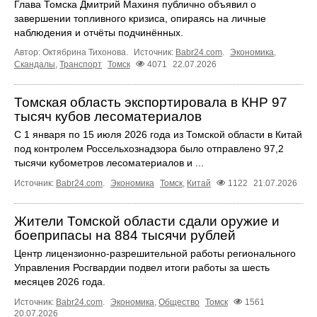
Глава Томска Дмитрий Махиня публично объявил о
завершении топливного кризиса, опираясь на личные
наблюдения и отчёты подчинённых.
Автор: Октябрина Тихонова.
Источник:
Babr24.com
.
Экономика
,
Скандалы
,
Транспорт
Томск
4071
22.07.2026
Томская область экспортировала в КНР 97
тысяч кубов лесоматериалов
С 1 января по 15 июля 2026 года из Томской области в Китай
под контролем Россельхознадзора было отправлено 97,2
тысячи кубометров лесоматериалов и ...
Источник:
Babr24.com
.
Экономика
Томск
,
Китай
1122
21.07.2026
Жители Томской области сдали оружие и
боеприпасы на 884 тысячи рублей
Центр лицензионно-разрешительной работы регионального
Управления Росгвардии подвел итоги работы за шесть
месяцев 2026 года.
Источник:
Babr24.com
.
Экономика
,
Общество
Томск
1561
20.07.2026