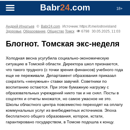
Babr
24
.com
18+
Андрей Игнатьев
©
Babr24.com
Источник: https://t.me/ostrovisland
Здоровье
,
Образование
,
Общество
Томск
6798
30.05.2025, 11:03
Блогнот. Томская экс-неделя
Холодная весна усугубила социально-экономическую
ситуацию в Томской области. Директора школ признаются,
что такого трудного (с точки зрения финансов) учебного года
еще не переживали. Департамент образования приказал
сократить «ненужные» ставки завучей. Советники по
воспитанию остаются. При этом бумажную нагрузку с
образовательных учреждений никто так и не снял. Посты в
соцсетях и отчеты множатся, но самое ужасное не это.
Школы областного центра повсеместно переходят на оплату
коммунальных услуг из внебюджетных источников. Эпоха
бесплатного общего образования, которое, кстати,
гарантировано государством, в Томске подошла к концу.