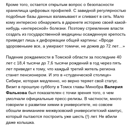
Кроме того, остается открытым вопрос о безопасности
хранилища цифровых профилей. С завидной регулярностью
подобные базы данных взламывают и сливают в сеть. Мало
кому интересно обнаружить в даркнете историю своей какой-
нибудь «интересной» болезни. Поэтому стремление власти
создать из государственной медицины осажденную крепость
приведет лишь к деформации общей картины: «Вроде
здоровенькие все, а умирают томичи, не дожив до 72 лет…»
Падение рождаемости в Томской области за последние 40
лет с 18,4 тысячи до 7,6 тысячи рождений в год через пять
лет приведет к тому, что каждый третий житель региона
станет пенсионером. И это в «студенческой столице»
Сибири, которая медленно, но верно теряет свой статус.
Визит в прошлую субботу в Томск главы Минобра
Валерия
Фалькова
был показателен с точки зрения того, о чем
умолчали официальные пресс-релизы. В частности, много
говорили о развитии химии в университете, но совсем
обошли вниманием межвузовский университетский кампус,
который пытаются построить уже шесть (!) лет. Не вбили
даже колышка.