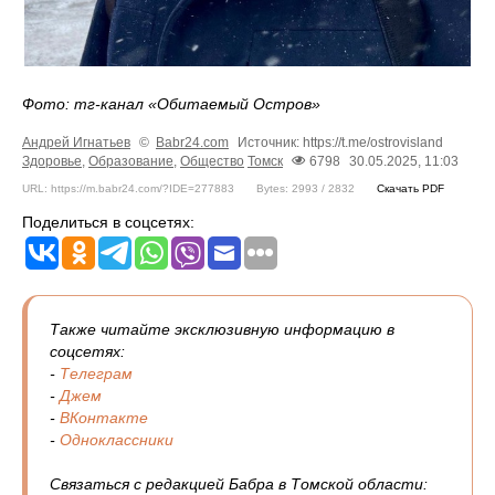
Фото: тг-канал «Обитаемый Остров»
Андрей Игнатьев
©
Babr24.com
Источник: https://t.me/ostrovisland
Здоровье
,
Образование
,
Общество
Томск
6798
30.05.2025, 11:03
URL: https://m.babr24.com/?IDE=277883
Bytes: 2993 / 2832
Скачать PDF
Поделиться в соцсетях:
Также читайте эксклюзивную информацию в
соцсетях:
-
Телеграм
-
Джем
-
ВКонтакте
-
Одноклассники
Связаться с редакцией Бабра в Томской области: