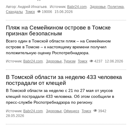
Автор: Андрей Игнатьев.
Источник:
Babr24.com
.
Здоровье
,
Политика
,
Скандалы
Томск
19006
15.06.2026
Пляж на Семейкином острове в Томске
признан безопасным
Всего один в Томской области пляж – на Семейкином
острове в Томске – к настоящему времени получил
положительную оценку Роспотребнадзора.
Источник:
Babr24.com
.
Здоровье
,
Туризм
Томск
4237
12.06.2026
В Томской области за неделю 433 человека
пострадали от клещей
В Томской области за неделю с 21 по 27 мая от укусов
клещей пострадали 433 человека. Об этом сообщили в
пресс-службе Роспотребнадзора по региону.
Источник:
Babr24.com
.
Здоровье
,
Официоз
Томск
3942
28.05.2026