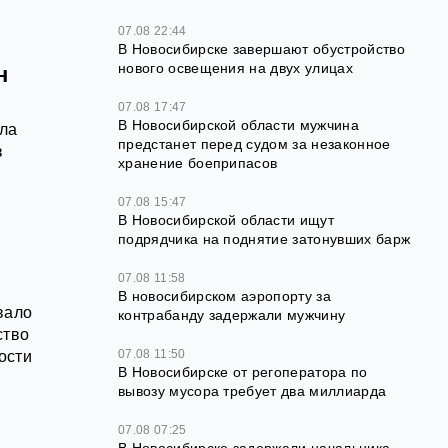
07.08 22:44
В Новосибирске завершают обустройство
нового освещения на двух улицах
н
07.08 17:47
В Новосибирской области мужчина
ала
предстанет перед судом за незаконное
в
хранение боеприпасов
07.08 15:47
В Новосибирской области ищут
подрядчика на поднятие затонувших барж
07.08 11:58
В новосибирском аэропорту за
вало
контрабанду задержали мужчину
ство
07.08 11:50
ости
В Новосибирске от регоператора по
вывозу мусора требует два миллиарда
07.08 07:25
В Новосибирске задержали начальника