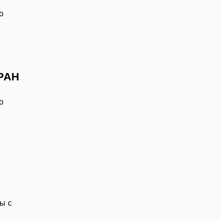
к
о
 РАН
к
о
ы с