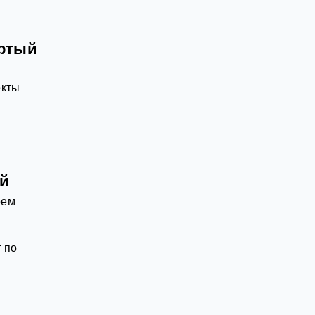
ёртый
екты
ей
оем
 по