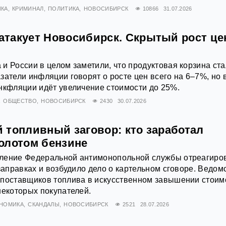
КА
КРИМИНАЛ
ПОЛИТИКА
НОВОСИБИРСК
10866
31.07.2026
такует Новосибирск. Скрытый рост це
и России в целом заметили, что продуктовая корзина ст
затели инфляции говорят о росте цен всего на 6–7%, но 
нкфляции идёт увеличение стоимости до 25%.
ОБЩЕСТВО
НОВОСИБИРСК
2430
30.07.2026
 топливный заговор: кто заработал
олотом бензине
ление Федеральной антимонопольной службы отреагиро
 заправках и возбудило дело о картельном сговоре. Ведом
 поставщиков топлива в искусственном завышении стоим
некоторых покупателей.
НОМИКА
СКАНДАЛЫ
НОВОСИБИРСК
2521
28.07.2026