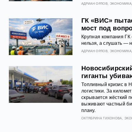
АДРИАН ОРЛОВ
ЭКОНОМИКА
ГК «ВИС» пыта
мост под вопр
Крупная компания ГК 
нельзя, а слушать — н
АДРИАН ОРЛОВ
ЭКОНОМИКА
Новосибирский
гиганты убива
Топливный кризис в Н
логистики. За килом
скрывается жёсткий п
выживают частный биз
плану.
ОКТЯБРИНА ТИХОНОВА
ЭКО