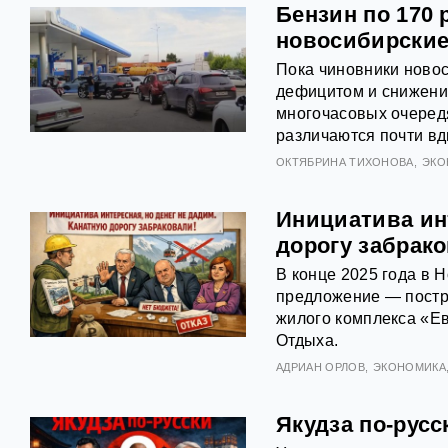
Бензин по 170 
новосибирские
Пока чиновники ново
дефицитом и снижени
многочасовых очередя
различаются почти вд
ОКТЯБРИНА ТИХОНОВА
ЭКО
Инициатива инт
дорогу забрак
В конце 2025 года в 
предложение — постро
жилого комплекса «Ев
Отдыха.
АДРИАН ОРЛОВ
ЭКОНОМИКА
Якудза по-русс