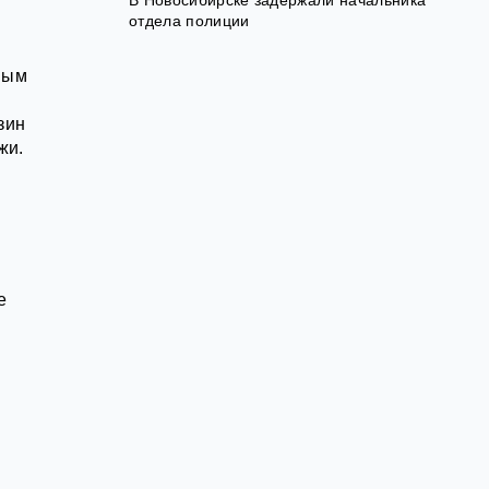
отдела полиции
ным
зин
жи.
е