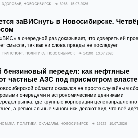
ЗДОРОВЬЕ
НОВОСИБИРСК
3966
15.07.2026
ется заВИСнуть в Новосибирске. Четв
осом
«ВИС» в очередной раз доказывает, что доверять ей про
ет смысла, так как ни слова правды не последует.
ТРАНСПОРТ
ПОЛИТИКА
НОВОСИБИРСК
14100
13.07.2026
 бензиновый передел: как нефтяные
ют частные АЗС под присмотром власт
овосибирской области оказался не просто случайным сб
етровыми очередями и астрономическими ценниками
ередел рынка, где крупные корпорации целенаправленно
нес, а региональные чиновники делают вид, что всё идёт
НОМИКА
ПОЛИТИКА
СКАНДАЛЫ
НОВОСИБИРСК
19172
10.07.2026