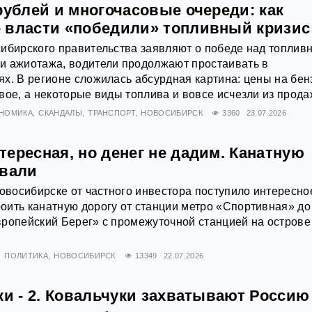
рублей и многочасовые очереди: как
 власти «победили» топливный кризис
сибирского правительства заявляют о победе над топлив
и ажиотажа, водители продолжают простаивать в
х. В регионе сложилась абсурдная картина: цены на бен
вое, а некоторые виды топлива и вовсе исчезли из прода
НОМИКА
СКАНДАЛЫ
ТРАНСПОРТ
НОВОСИБИРСК
3360
23.07.2026
ересная, но денег не дадим. Канатную
овали
Новосибирске от частного инвестора поступило интересно
ить канатную дорогу от станции метро «Спортивная» до
ропейский Берег» с промежуточной станцией на острове
ПОЛИТИКА
НОВОСИБИРСК
13349
22.07.2026
ки - 2. Ковальчуки захватывают Россию