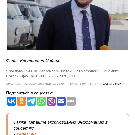
Фото: Континент Сибирь
Ярослава Грин
©
Babr24.com
Источник: t.me/nntnsk
Экономика
Новосибирск
10002
20.05.2026, 23:01
URL: https://m.babr24.com/?IDE=292169
Bytes: 2864 / 2770
Скачать PDF
Поделиться в соцсетях:
Также читайте эксклюзивную информацию в
соцсетях:
-
Телеграм