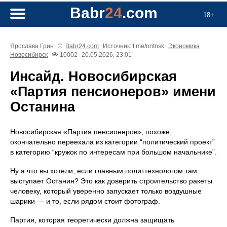
Babr
24
.com
18+
Ярослава Грин
©
Babr24.com
Источник: t.me/nntnsk
Экономика
Новосибирск
10002
20.05.2026, 23:01
Инсайд. Новосибирская
«Партия пенсионеров» имени
Останина
Новосибирская «Партия пенсионеров», похоже,
окончательно переехала из категории “политический проект”
в категорию “кружок по интересам при большом начальнике”.
Ну а что вы хотели, если главным политтехнологом там
выступает Останин? Это как доверить строительство ракеты
человеку, который уверенно запускает только воздушные
шарики — и то, если рядом стоит фотограф.
Партия, которая теоретически должна защищать