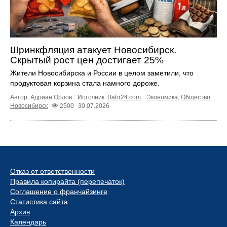
Шринкфляция атакует Новосибирск.
Скрытый рост цен достигает 25%
Жители Новосибирска и России в целом заметили, что
продуктовая корзина стала намного дороже.
Автор: Адриан Орлов.
Источник:
Babr24.com
.
Экономика
,
Общество
Новосибирск
2500
30.07.2026
Отказ от ответственности
Правила копирайта (перепечаток)
Соглашение о франчайзинге
Статистика сайта
Архив
Календарь