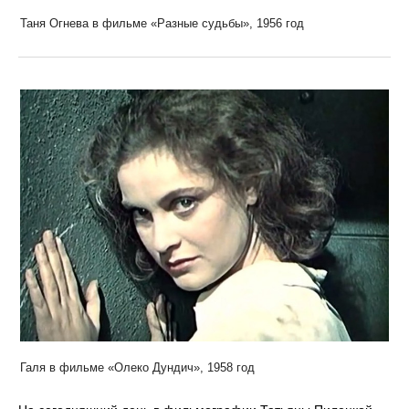
Таня Огнева в фильме «Разные судьбы», 1956 год
Галя в фильме «Олеко Дундич», 1958 год