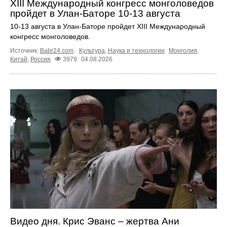
XIII Международный конгресс монголоведов
пройдет в Улан-Баторе 10-13 августа
10-13 августа в Улан-Баторе пройдет XIII Международный
конгресс монголоведов.
Источник:
Babr24.com
.
Культура
,
Наука и технологии
Монголия
,
Китай
,
Россия
3979
04.08.2026
Видео дня. Крис Эванс – жертва Ани