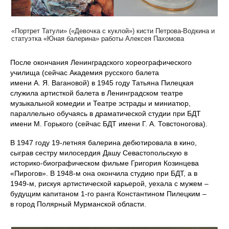
«Портрет Татули» («Девочка с куклой») кисти Петрова-Водкина и
статуэтка «Юная балерина» работы Алексея Пахомова
После окончания Ленинградского хореографического
училища (сейчас Академия русского балета
имени А. Я. Вагановой) в 1945 году Татьяна Пилецкая
служила артисткой балета в Ленинградском театре
музыкальной комедии и Театре эстрады и миниатюр,
параллельно обучаясь в драматической студии при БДТ
имени М. Горького (сейчас БДТ имени Г. А. Товстоногова).
В 1947 году 19-летняя балерина дебютировала в кино,
сыграв сестру милосердия Дашу Севастопольскую в
историко-биографическом фильме Григория Козинцева
«Пирогов». В 1948‑м она окончила студию при БДТ, а в
1949‑м, рискуя артистической карьерой, уехала с мужем –
будущим капитаном 1‑го ранга Константином Пилецким –
в город Полярный Мурманской области.