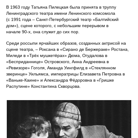
В 1963 году Татьяна Пилецкая была принята в труппу
Ленинградского театра имени Ленинского комсомола
(с 1991 года – Санкт‑Петербургский театр «Балтийский
дом»), сцене которого, с небольшим перерывом в
начале 90‑х, она служит до сих пор.
Среди россыпи ярчайших образов, созданных актрисой на
сцене театра, – Роксана в «Сирано де Бержераке» Ростана,
Миледи в «Трёх мушкетёрах» Дюма, Огудалова в
«Бесприданнице» Островского, Анна Андреевна в
«Ревизоре» Гоголя, Аманда Уингфилд в «Стеклянном
зверинце» Уильямса, императрицы Елизавета Петровна в
«Ваньке-Каине» и Александра Фёдоровна в «Гришке
Распутине» Константина Скворцова.