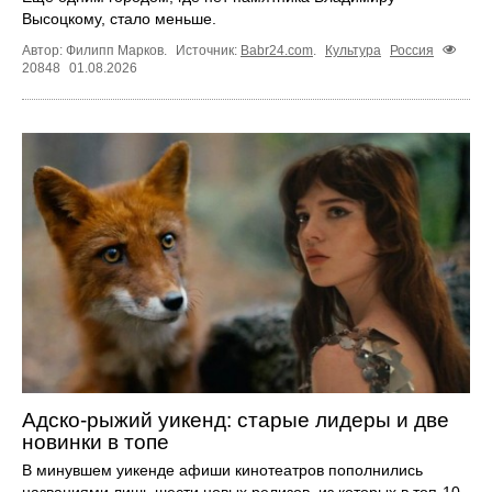
Высоцкому, стало меньше.
Автор: Филипп Марков.
Источник:
Babr24.com
.
Культура
Россия
20848
01.08.2026
Адско-рыжий уикенд: старые лидеры и две
новинки в топе
В минувшем уикенде афиши кинотеатров пополнились
названиями лишь шести новых релизов, из которых в топ‑10,