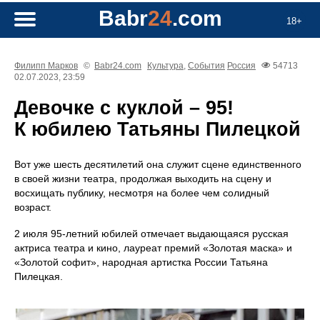
Babr
24
.com
18+
Филипп Марков
©
Babr24.com
Культура
,
События
Россия
54713
02.07.2023, 23:59
Девочке с куклой – 95!
К юбилею Татьяны Пилецкой
Вот уже шесть десятилетий она служит сцене единственного
в своей жизни театра, продолжая выходить на сцену и
восхищать публику, несмотря на более чем солидный
возраст.
2 июля 95-летний юбилей отмечает выдающаяся русская
актриса театра и кино, лауреат премий «Золотая маска» и
«Золотой софит», народная артистка России Татьяна
Пилецкая.