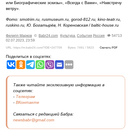
или Биографические эскизы», «Всегда с Вами», «Навстречу
ветру».
Фото: smotrim.ru, rusmuseum.ru, gorod-812.ru, kino-teatr.ru,
ruskino.ru, Ю. Богатырёв, Н. Кореновская / baltic-house.ru
Филипп Марков
©
Babr24.com
Культура
,
События
Россия
54713
02.07.2023, 23:59
URL: https://m.babr24.com/?IDE=247709
Bytes: 7491 / 5823
Скачать PDF
Поделиться в соцсетях:
Также читайте эксклюзивную информацию в
соцсетях:
-
Телеграм
-
ВКонтакте
Связаться с редакцией Бабра:
newsbabr@gmail.com