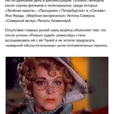
На сегодняшний день в фильмографии Татьяны Пилецкой
около сорока фильмов и телесериалов, среди которых
«Зелёная карета», «Прощание с Петербургом» и «Сильва»
Яна Фрида, «Вербное воскресенье» Антона Сиверса,
«Северный ветер» Ренаты Литвиновой.
Отсутствие главных ролей сама актриса объясняет тем, что
после успеха «Разных судеб» режиссёры стали
ассоциировать её с её Таней и не хотели предлагать
«коварной обольстительнице» роли положительных героинь.