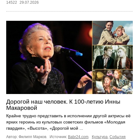
14522
29.07.2026
Дорогой наш человек. К 100‑летию Инны
Макаровой
Крайне трудно представить в исполнении другой актрисы её
ярких героинь из культовых советских фильмов «Молодая
гвардия», «Высота», «Дорогой мой ...
Автор: Филипп Марков.
Источник:
Babr24.com
.
Культура
,
События