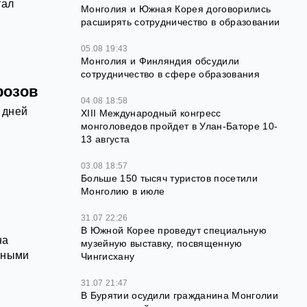
тал
Монголия и Южная Корея договорились
расширять сотрудничество в образовании
05.08 19:43
Монголия и Финляндия обсудили
сотрудничество в сфере образования
розов
04.08 18:58
 дней
XIII Международный конгресс
монголоведов пройдет в Улан-Баторе 10-
13 августа
03.08 18:57
Больше 150 тысяч туристов посетили
Монголию в июле
31.07 22:26
В Южной Корее проведут специальную
на
музейную выставку, посвященную
вными
Чингисхану
.
31.07 21:47
В Бурятии осудили гражданина Монголии