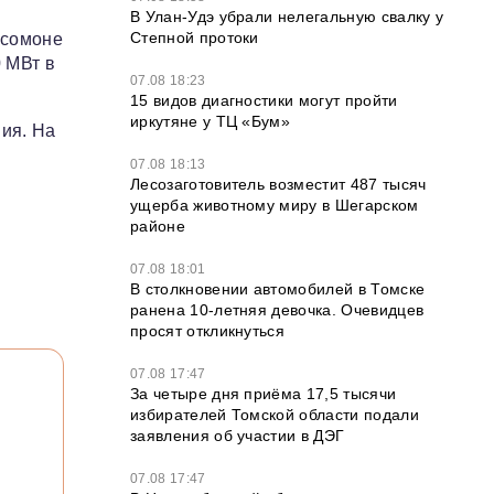
В Улан-Удэ убрали нелегальную свалку у
Степной протоки
 сомоне
 МВт в
07.08 18:23
15 видов диагностики могут пройти
иркутяне у ТЦ «Бум»
ия. На
07.08 18:13
Лесозаготовитель возместит 487 тысяч
ущерба животному миру в Шегарском
районе
07.08 18:01
В столкновении автомобилей в Томске
ранена 10-летняя девочка. Очевидцев
просят откликнуться
07.08 17:47
За четыре дня приёма 17,5 тысячи
избирателей Томской области подали
заявления об участии в ДЭГ
07.08 17:47