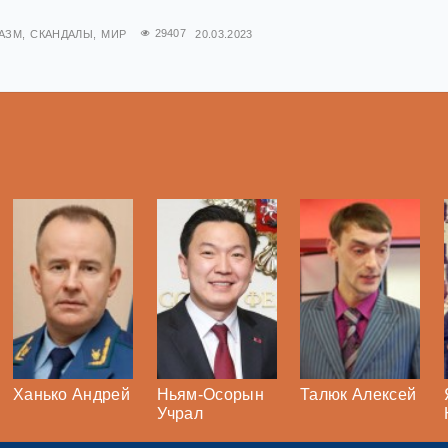
АЗМ
СКАНДАЛЫ
МИР
29407
20.03.2023
Ханько Андрей
Ньям-Осорын
Талюк Алексей
Учрал