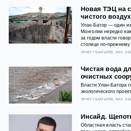
Новая ТЭЦ на с
чистого воздух
Улан-Батор — один из
Монголии нередко нак
за годом власти гово
столице по-прежнему 
ЭРНЕСТ БААТЫРЕВ
ЖКХ
ОБ
Чистая вода дл
очистных соор
Власти Улан-Батора г
экологического проек
ЭРНЕСТ БААТЫРЕВ
ЖКХ
ОБ
Инсайд. Щепотк
Областная власть ста