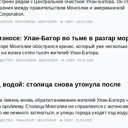
строен рядом с Центральной очистной Улан-Батора. Он с
ашения между правительством Монголии и американской
Corporation.
ОЛОГИЯ
ЭКОНОМИКА
МОНГОЛИЯ
19897
18.03.2026
износе: Улан-Батор во тьме в разгар мо
торе Монголии обострился кризис, который уже несколько
на жизни сотен тысяч жителей Улан-Батора.
ЩЕСТВО
ЭКОНОМИКА
МОНГОЛИЯ
22553
29.01.2026
 водой: столица снова утонула после
а ливень вновь обратил внимание жителей Улан-Батора 
ю проблему. Столица Монголии не справляется с интенси
 им немного затянуться, и улицы города уходят под воду
ЩЕСТВО
ТРАНСПОРТ
МОНГОЛИЯ
20937
21.08.2025