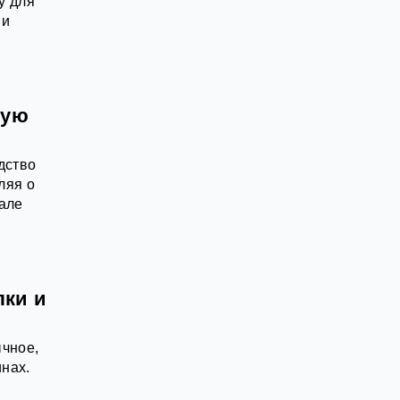
у для
 и
ную
дство
ляя о
иале
лки и
ычное,
нах.