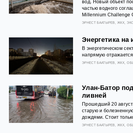
вод. Новый объект по
частью водного согл
Millennium Challenge 
ЭРНЕСТ БААТЫРЕВ
ЖКХ
ЭК
Энергетика на 
В энергетическом сек
напрямую отражается 
ЭРНЕСТ БААТЫРЕВ
ЖКХ
ОБ
Улан-Батор под
ливней
Прошедший 20 август
старую и болезненну
дождями. Стоит только
ЭРНЕСТ БААТЫРЕВ
ЖКХ
ОБ