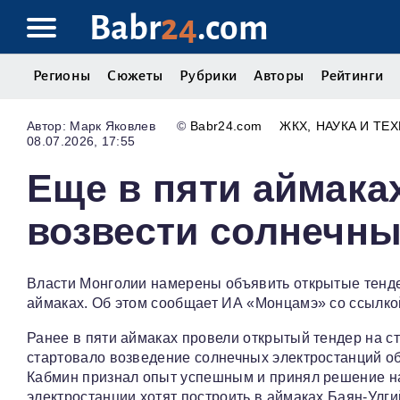
Babr
24
.com
Регионы
Сюжеты
Рубрики
Авторы
Рейтинги
Марк Яковлев
©
Babr24.com
ЖКХ
НАУКА И ТЕ
08.07.2026, 17:55
Еще в пяти аймака
возвести солнечны
Власти Монголии намерены объявить открытые тенде
аймаках. Об этом сообщает ИА «Монцамэ» со ссылко
Ранее в пяти аймаках провели открытый тендер на с
стартовало возведение солнечных электростанций о
Кабмин признал опыт успешным и принял решение на
электростанции хотят построить в аймаках Баян-Улги