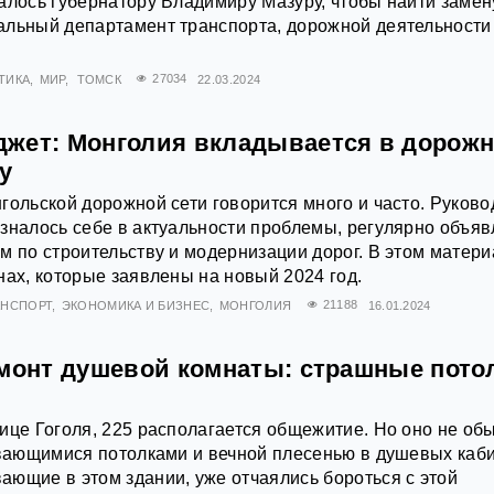
алось губернатору Владимиру Мазуру, чтобы найти замен
альный департамент транспорта, дорожной деятельности
ТИКА
МИР
ТОМСК
27034
22.03.2024
жет: Монголия вкладывается в дорож
у
гольской дорожной сети говорится много и часто. Руково
зналось себе в актуальности проблемы, регулярно объяв
м по строительству и модернизации дорог. В этом матер
нах, которые заявлены на новый 2024 год.
АНСПОРТ
ЭКОНОМИКА И БИЗНЕС
МОНГОЛИЯ
21188
16.01.2024
емонт душевой комнаты: страшные пото
ице Гоголя, 225 располагается общежитие. Но оно не об
ивающимися потолками и вечной плесенью в душевых каби
ющие в этом здании, уже отчаялись бороться с этой