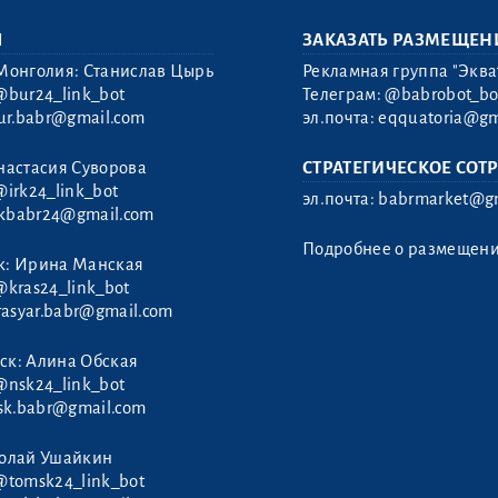
Ы
ЗАКАЗАТЬ РАЗМЕЩЕН
Монголия: Станислав Цырь
Рекламная группа "Эква
@bur24_link_bot
Телеграм:
@babrobot_bo
ur.babr@gmail.com
эл.почта:
eqquatoria@gm
настасия Суворова
СТРАТЕГИЧЕСКОЕ СОТ
@irk24_link_bot
эл.почта:
babrmarket@gm
rkbabr24@gmail.com
Подробнее о размещен
к: Ирина Манская
@kras24_link_bot
rasyar.babr@gmail.com
ск: Алина Обская
@nsk24_link_bot
sk.babr@gmail.com
колай Ушайкин
@tomsk24_link_bot