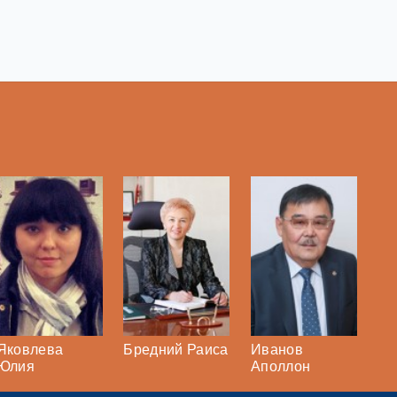
Яковлева
Бредний Раиса
Иванов
Юлия
Аполлон