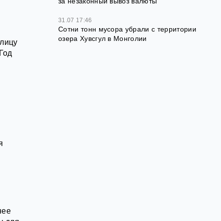
за незаконный вывоз валюты
31.07 17:46
Сотни тонн мусора убрали с территории
озера Хувсгул в Монголии
олицу
Год
я
нее