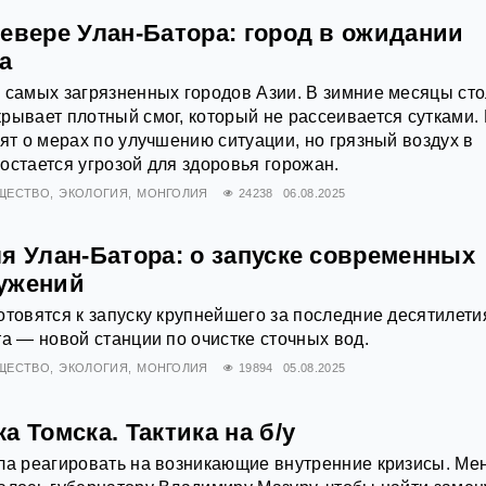
евере Улан-Батора: город в ожидании
а
 самых загрязненных городов Азии. В зимние месяцы ст
рывает плотный смог, который не рассеивается сутками. 
рят о мерах по улучшению ситуации, но грязный воздух в
остается угрозой для здоровья горожан.
ЩЕСТВО
ЭКОЛОГИЯ
МОНГОЛИЯ
24238
06.08.2025
я Улан-Батора: о запуске современных
ужений
отовятся к запуску крупнейшего за последние десятилети
та — новой станции по очистке сточных вод.
ЩЕСТВО
ЭКОЛОГИЯ
МОНГОЛИЯ
19894
05.08.2025
а Томска. Тактика на б/у
ла реагировать на возникающие внутренние кризисы. Ме