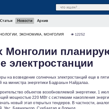
Статьи
Новости
Архив
ХНОЛОГИИ
ЭКОНОМИКА
МОНГОЛИЯ
12252
х Монголии планиру
е электростанции
ры на возведение солнечных электростанций еще в пят
й на министра энергетики Бадрахын Найдалаа.
троительство объектов возобновляемой энергетики. 1 июл
бщей мощностью 220 МВт с системами накопления энерги
чать новый этап открытых тендеров. В частности, анало
й, Увс, Баянхонгор, Сухбаатар и Дорнод.