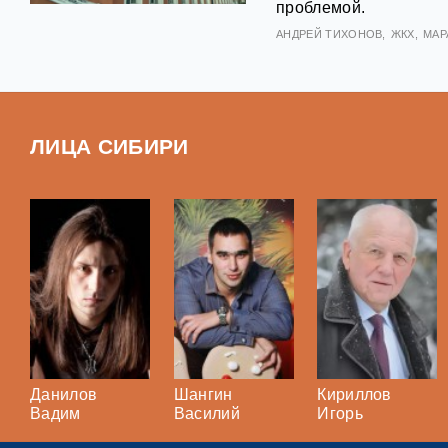
проблемой.
АНДРЕЙ ТИХОНОВ
ЖКХ
МАР
ЛИЦА СИБИРИ
Данилов
Шангин
Кириллов
Вадим
Василий
Игорь