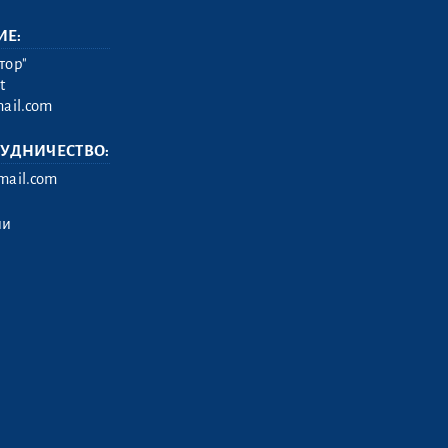
ИЕ:
тор"
t
ail.com
РУДНИЧЕСТВО:
ail.com
ии