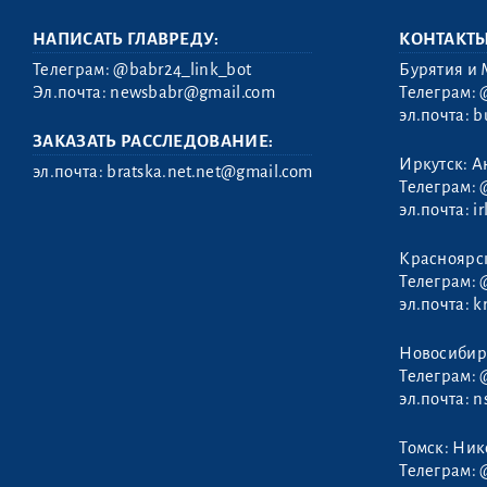
НАПИСАТЬ ГЛАВРЕДУ:
КОНТАКТ
Телеграм:
@babr24_link_bot
Бурятия и 
Эл.почта:
newsbabr@gmail.com
Телеграм:
эл.почта:
b
ЗАКАЗАТЬ РАССЛЕДОВАНИЕ:
Иркутск: А
эл.почта:
bratska.net.net@gmail.com
Телеграм:
эл.почта:
i
Набоков Юрий
Красноярс
Телеграм:
эл.почта:
k
Новосибир
Телеграм:
эл.почта:
n
Томск: Ни
Телеграм: