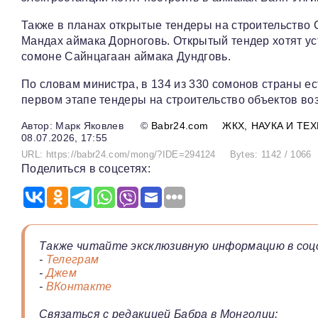
Также в планах открытые тендеры на строительство 
Мандах аймака Дорноговь. Открытый тендер хотят ус
сомоне Сайнцагаан аймака Дундговь.
По словам министра, в 134 из 330 сомонов страны е
первом этапе тендеры на строительство объектов во
Марк Яковлев
©
Babr24.com
ЖКХ
НАУКА И ТЕ
08.07.2026, 17:55
URL: https://babr24.com/mong/?IDE=294124
Bytes: 1142 / 1066
Поделиться в соцсетях:
Также читайте эксклюзивную информацию в соц
-
Телеграм
-
Джем
-
ВКонтакте
Связаться с редакцией Бабра в Монголии: