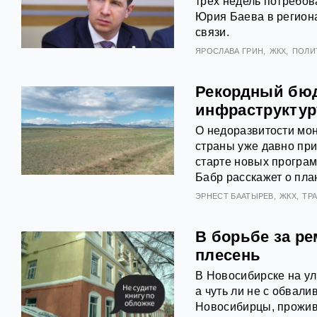
трех недель потребов
Юрия Баева в регион
связи.
ЯРОСЛАВА ГРИН
ЖКХ
ПОЛИ
Рекордный бюд
инфраструктур
О недоразвитости мон
страны уже давно при
старте новых програм
Бабр расскажет о пла
ЭРНЕСТ БААТЫРЕВ
ЖКХ
ТР
В борьбе за р
плесень
В Новосибирске на ул
а чуть ли не с обвал
Новосибирцы, прожива