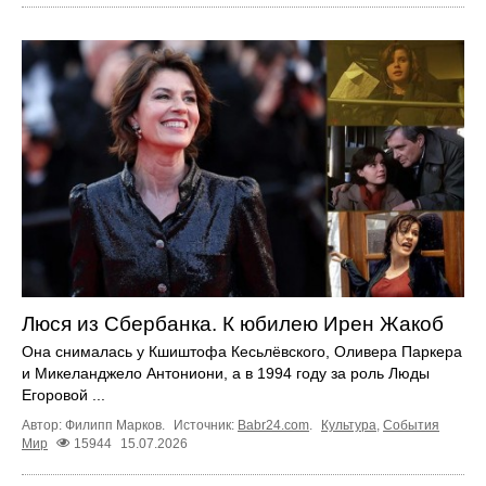
Люся из Сбербанка. К юбилею Ирен Жакоб
Она снималась у Кшиштофа Кесьлёвского, Оливера Паркера
и Микеланджело Антониони, а в 1994 году за роль Люды
Егоровой ...
Автор: Филипп Марков.
Источник:
Babr24.com
.
Культура
,
События
Мир
15944
15.07.2026