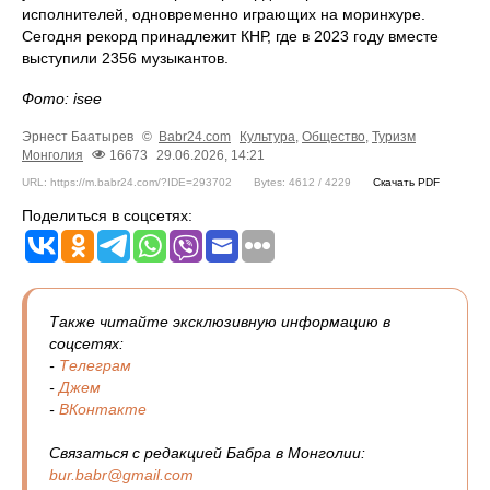
исполнителей, одновременно играющих на моринхуре.
Сегодня рекорд принадлежит КНР, где в 2023 году вместе
выступили 2356 музыкантов.
Фото: isee
Эрнест Баатырев
©
Babr24.com
Культура
,
Общество
,
Туризм
Монголия
16673
29.06.2026, 14:21
URL: https://m.babr24.com/?IDE=293702
Bytes: 4612 / 4229
Скачать PDF
Поделиться в соцсетях:
Также читайте эксклюзивную информацию в
соцсетях:
-
Телеграм
-
Джем
-
ВКонтакте
Связаться с редакцией Бабра в Монголии:
bur.babr@gmail.com