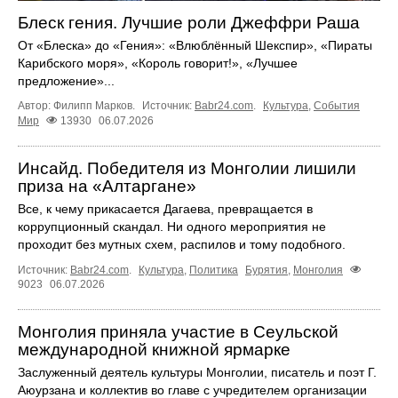
Блеск гения. Лучшие роли Джеффри Раша
От «Блеска» до «Гения»: «Влюблённый Шекспир», «Пираты
Карибского моря», «Король говорит!», «Лучшее
предложение»...
Автор: Филипп Марков.
Источник:
Babr24.com
.
Культура
,
События
Мир
13930
06.07.2026
Инсайд. Победителя из Монголии лишили
приза на «Алтаргане»
Все, к чему прикасается Дагаева, превращается в
коррупционный скандал. Ни одного мероприятия не
проходит без мутных схем, распилов и тому подобного.
Источник:
Babr24.com
.
Культура
,
Политика
Бурятия
,
Монголия
9023
06.07.2026
Монголия приняла участие в Сеульской
международной книжной ярмарке
Заслуженный деятель культуры Монголии, писатель и поэт Г.
Аюурзана и коллектив во главе с учредителем организации