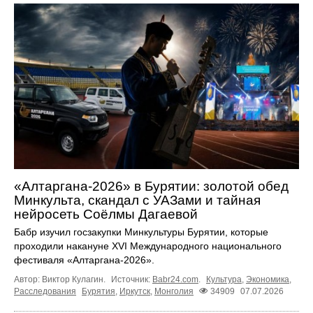
«Алтаргана-2026» в Бурятии: золотой обед
Минкульта, скандал с УАЗами и тайная
нейросеть Соёлмы Дагаевой
Бабр изучил госзакупки Минкультуры Бурятии, которые
проходили накануне XVI Международного национального
фестиваля «Алтаргана-2026».
Автор: Виктор Кулагин.
Источник:
Babr24.com
.
Культура
,
Экономика
,
Расследования
Бурятия
,
Иркутск
,
Монголия
34909
07.07.2026