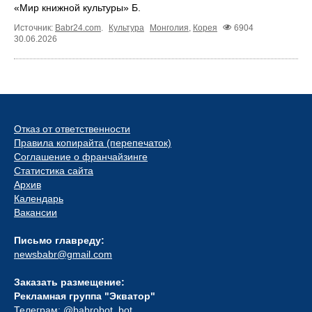
«Мир книжной культуры» Б.
Источник:
Babr24.com
.
Культура
Монголия
,
Корея
6904
30.06.2026
Отказ от ответственности
Правила копирайта (перепечаток)
Соглашение о франчайзинге
Статистика сайта
Архив
Календарь
Вакансии
Письмо главреду:
newsbabr@gmail.com
Заказать размещение:
Рекламная группа "Экватор"
Телеграм:
@babrobot_bot