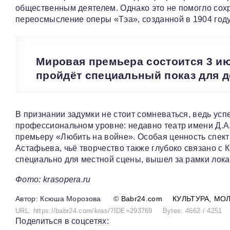
общественным деятелем. Однако это не помогло сохр
переосмысление оперы «Тэа», созданной в 1904 году
Мировая премьера состоится 3 июл
пройдёт специальный показ для 
В признании задумки не стоит сомневаться, ведь ус
профессиональном уровне: недавно театр имени Д.А
премьеру «Любить на войне». Особая ценность спекта
Астафьева, чьё творчество также глубоко связано с
специально для местной сцены, вышел за рамки лока
Фото: krasopera.ru
Ксюша Морозова
©
Babr24.com
КУЛЬТУРА
МО
URL: https://babr24.com/kras/?IDE=293769
Bytes: 4662 / 4251
Поделиться в соцсетях: