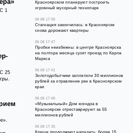
ера»
Красноярском планируют построить
огромный мусорный технопарк
С 1
06.08 17:50
Стагнация закончилась: в Красноярске
снова дорожают квартиры
06.08 17:47
Пробки неизбежны: в центре Красноярска
на полтора месяца сузят проезд по Карла
ер-
Маркса
06.08 17:41
С 25
Золотодобытчики заплатили 30 миллионов
гры.
рублей за отравление рек в Красноярском
крае
06.08 17:40
арием
«Музыкальный» Дом ксендза в
Красноярске отреставрируют за 55
миллионов рублей
е».
06.08 17:35
Клещи продолжают нападать: более 15