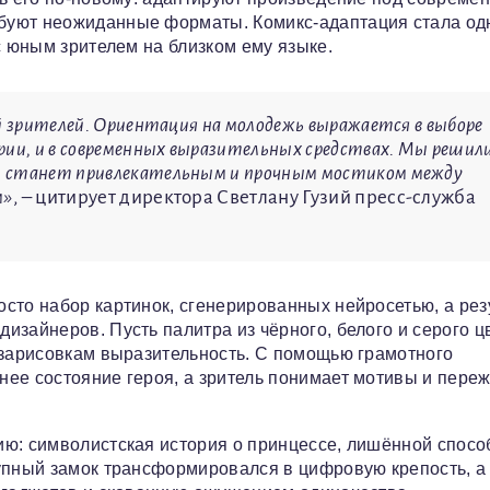
буют неожиданные форматы. Комикс-адаптация стала од
с юным зрителем на близком ему языке.
ий зрителей. Ориентация на молодежь выражается в выборе
рии, и в современных выразительных средствах. Мы решили
й станет привлекательным и прочным мостиком между
м»
, – цитирует директора Светлану Гузий пресс-служба
сто набор картинок, сгенерированных нейросетью, а рез
изайнеров. Пусть палитра из чёрного, белого и серого ц
 зарисовкам выразительность. С помощью грамотного
нее состояние героя, а зритель понимает мотивы и пере
ию: символистская история о принцессе, лишённой спосо
тупный замок трансформировался в цифровую крепость, а