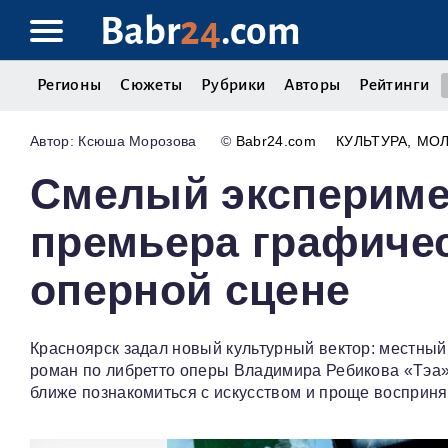
Babr
24
.com
Регионы
Сюжеты
Рубрики
Авторы
Рейтинги
Ксюша Морозова
©
Babr24.com
КУЛЬТУРА
МО
Смелый экспериме
премьера графичес
оперной сцене
Красноярск задал новый культурный вектор: местный
роман по либретто оперы Владимира Ребикова «Тэа»
ближе познакомиться с искусством и проще восприн