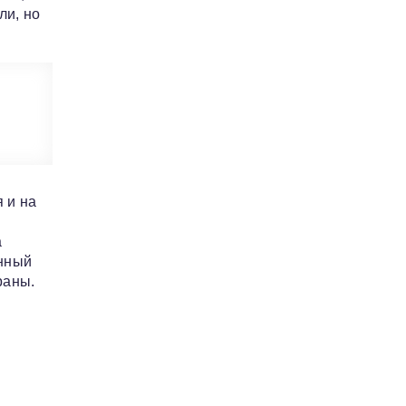
ли, но
 и на
а
анный
раны.