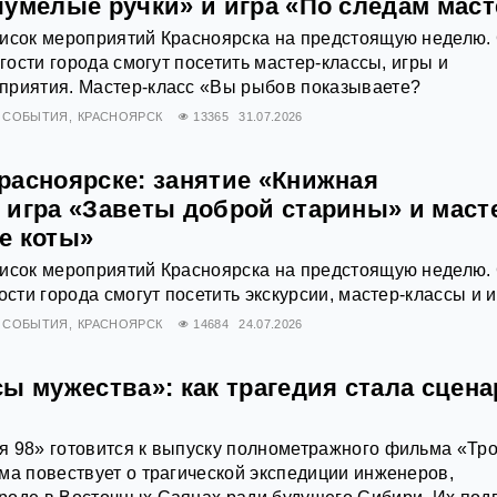
чумелые ручки» и игра «По следам маст
писок мероприятий Красноярска на предстоящую неделю. 
 гости города смогут посетить мастер-классы, игры и
приятия. Мастер-класс «Вы рыбов показываете?
СОБЫТИЯ
КРАСНОЯРСК
13365
31.07.2026
расноярске: занятие «Книжная
 игра «Заветы доброй старины» и маст
е коты»
писок мероприятий Красноярска на предстоящую неделю. 
ости города смогут посетить экскурсии, мастер-классы и и
СОБЫТИЯ
КРАСНОЯРСК
14684
24.07.2026
ы мужества»: как трагедия стала сцен
 98» готовится к выпуску полнометражного фильма «Тро
ма повествует о трагической экспедиции инженеров,