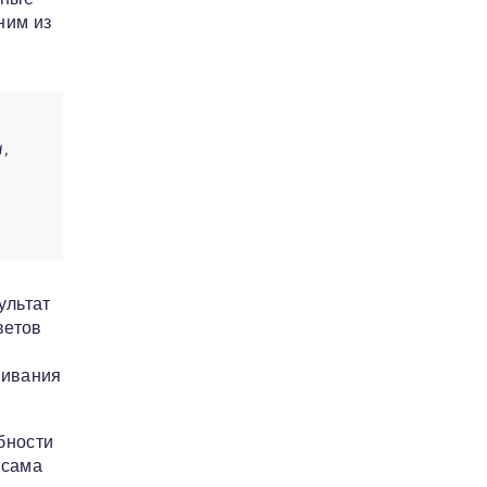
ним из
,
ультат
ветов
живания
бности
 сама