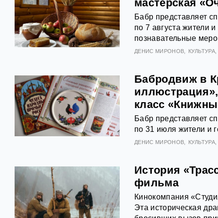
мастерская «О
Бабр представляет с
по 7 августа жители и
познавательные меро
ДЕНИС МИРОНОВ
КУЛЬТУРА
Бабродвиж в К
иллюстрация»,
класс «Книжны
Бабр представляет с
по 31 июля жители и г
ДЕНИС МИРОНОВ
КУЛЬТУРА
История «Трасс
фильма
Кинокомпания «Студия
Эта историческая дра