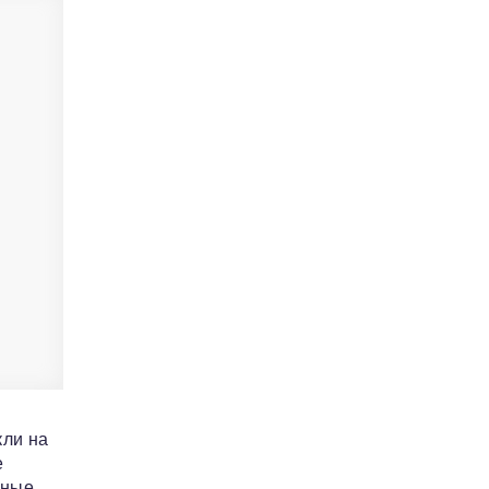
кли на
е
нные