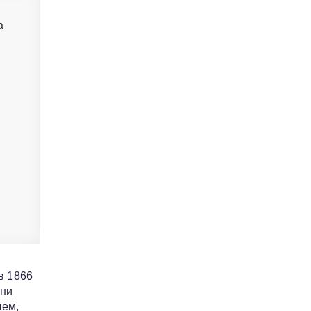
а
в 1866
зни
лем,