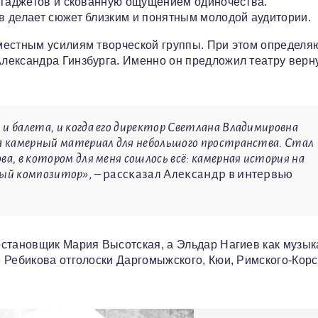
р гаджетов и скованную ощущением одиночества.
в делает сюжет близким и понятным молодой аудитории.
местным усилиям творческой группы. При этом определ
лександра Гинзбурга. Именно он предложил театру верн
 и балета, и когда его директор Светлана Владимировна
на камерный материал для небольшого пространства. Стал
ва, в котором для меня сошлось всё: камерная история на
сный композитор»
, – рассказал Александр в интервью
остановщик Мария Высотская, а Эльдар Нагиев как музы
 Ребикова отголоски Даргомыжского, Кюи, Римского‑Корс