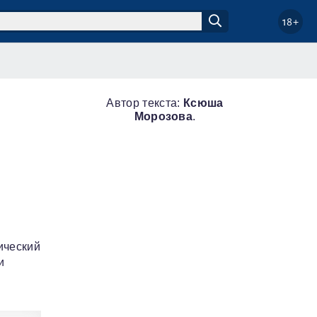
18+
Автор текста:
Ксюша
Морозова
.
ический
и