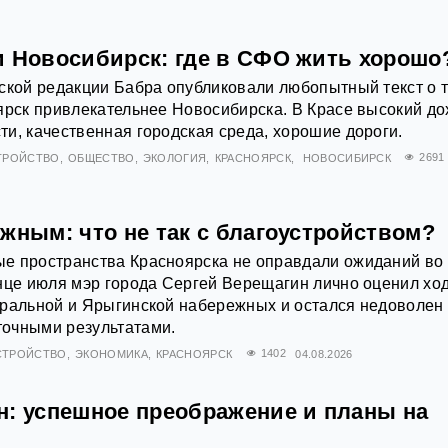
и Новосибирск: где в СФО жить хорошо
ской редакции Бабра опубликовали любопытный текст о т
ярск привлекательнее Новосибирска. В Красе высокий до
и, качественная городская среда, хорошие дороги.
ТРОЙСТВО
ОБЩЕСТВО
ЭКОЛОГИЯ
КРАСНОЯРСК
НОВОСИБИРСК
2691
жным: что не так с благоустройством?
е пространства Красноярска не оправдали ожиданий во
нце июля мэр города Сергей Верещагин лично оценил хо
тральной и Ярыгинской набережных и остался недоволен
очными результатами.
СТРОЙСТВО
ЭКОНОМИКА
КРАСНОЯРСК
1402
04.08.2026
н: успешное преображение и планы на