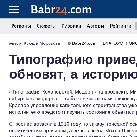
Babr
24
.com
Регионы
Сюжеты
Рубрики
Авторы
Рейтинги
Ксюша Морозова
©
Babr24.com
БЛАГОУСТРОЙ
Типографию приве
обновят, а истори
«Типография Кохановской. Модерн» на проспекте Мир
сибирского модерна — войдёт в число памятников ку
Краевое управление капитального строительства уже
исполнителю предстоит изучить состояние объекта и 
Строение возвели в 1910 году по заказу приезжей с
политическим причинам, а верная жена Михля Янкеле