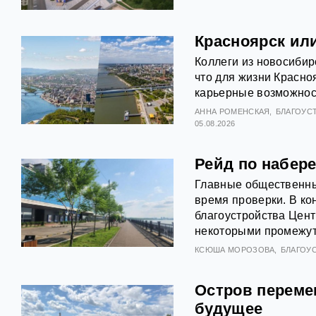
Красноярск ил
Коллеги из новосибир
что для жизни Красно
карьерные возможност
АННА РОМЕНСКАЯ
БЛАГОУС
05.08.2026
Рейд по набере
Главные общественны
время проверки. В ко
благоустройства Цен
некоторыми промежут
КСЮША МОРОЗОВА
БЛАГОУ
Остров переме
будущее