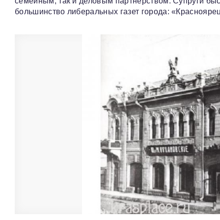
семейным, так и деловым партнёрством. Супруги быс
большинство либеральных газет города: «Красноярец