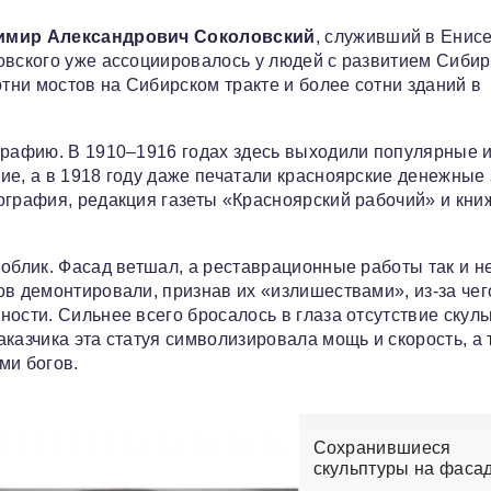
имир Александрович Соколовский
, служивший в Енис
овского уже ассоциировалось у людей с развитием Сибир
ни мостов на Сибирском тракте и более сотни зданий в
ографию. В 1910–1916 годах здесь выходили популярные 
ие, а в 1918 году даже печатали красноярские денежные 
ография, редакция газеты «Красноярский рабочий» и кни
облик. Фасад ветшал, а реставрационные работы так и н
ов демонтировали, признав их «излишествами», из-за чег
ости. Сильнее всего бросалось в глаза отсутствие скул
казчика эта статуя символизировала мощь и скорость, а 
ми богов.
Сохранившиеся
скульптуры на фаса