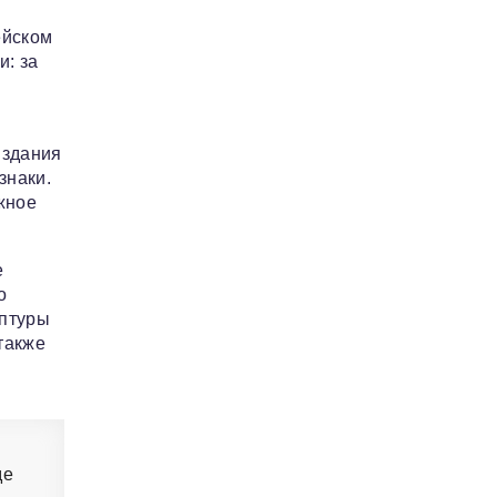
ейском
и: за
издания
знаки.
жное
е
о
ьптуры
также
де