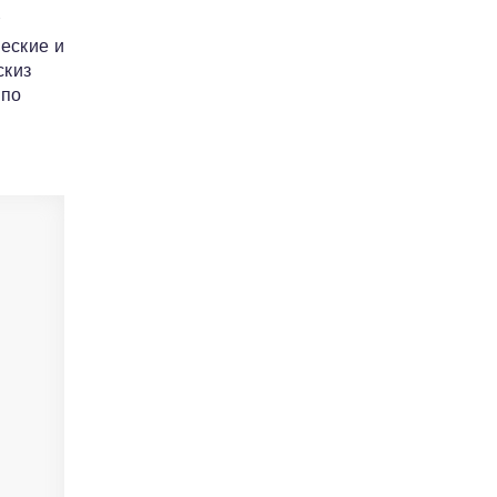
т
еские и
скиз
 по