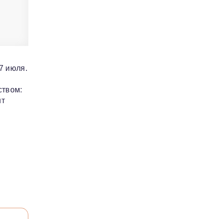
7 июля.
ством:
ит