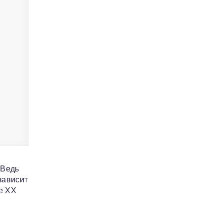
 Ведь
зависит
е XX