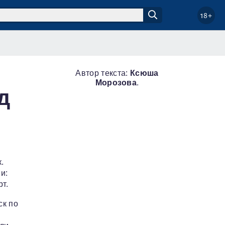
18+
Автор текста:
Ксюша
Морозова
.
д
.
и:
т.
ск по