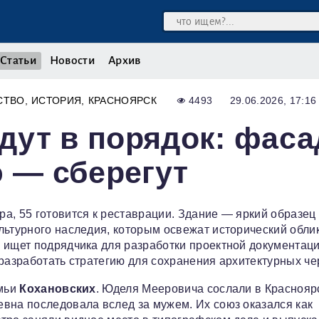
Статьи
Новости
Архив
СТВО
ИСТОРИЯ
КРАСНОЯРСК
4493
29.06.2026, 17:16
дут в порядок: фаса
ю — сберегут
а, 55 готовится к реставрации. Здание — яркий образец
льтурного наследия, которым освежат исторический облик
 ищет подрядчика для разработки проектной документаци
разработать стратегию для сохранения архитектурных чер
емьи
Кохановских
. Юделя Мееровича сослали в Краснояр
вна последовала вслед за мужем. Их союз оказался как