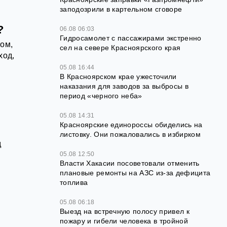
заподозрили в картельном сговоре
?
06.08 06:03
Гидросамолет с пассажирами экстренно
ом,
сел на севере Красноярского края
ход,
05.08 16:44
В Красноярском крае ужесточили
наказания для заводов за выбросы в
период «черного неба»
05.08 14:31
Красноярские единороссы обиделись на
листовку. Они пожаловались в избирком
д
05.08 12:50
Власти Хакасии посоветовали отменить
плановые ремонты на АЗС из-за дефицита
топлива
05.08 06:18
Выезд на встречную полосу привел к
пожару и гибели человека в тройной