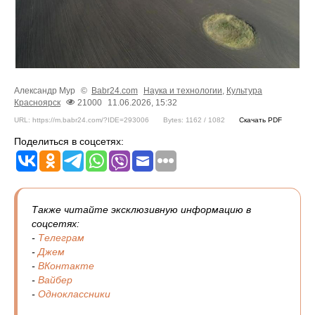
Александр Мур
©
Babr24.com
Наука и технологии
,
Культура
Красноярск
21000
11.06.2026, 15:32
URL: https://m.babr24.com/?IDE=293006
Bytes: 1162 / 1082
Скачать PDF
Поделиться в соцсетях:
Также читайте эксклюзивную информацию в
соцсетях:
-
Телеграм
-
Джем
-
ВКонтакте
-
Вайбер
-
Одноклассники