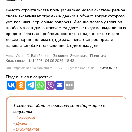
Вместо строительства принципиально новой системы регион
снова вкладывает огромные деньги в объект, вокруг которого
уже возникли серьёзные вопросы. Именно поэтому главная
проблема сегодня заключается даже не в сумме выделенных
средств. Главная проблема состоит в том, что жители края
до сих пор не понимают, где заканчивается реформа и
начинается обычное освоение бюджетных денег.
Анна Моль
©
Babr24.com
Экология
,
Экономика
,
Политика
Красноярск
14208
04.06.2026, 18:43
URL: https://m.babr24.com/?IDE=292737
Bytes: 5452 / 5186
Скачать PDF
Поделиться в соцсетях:
Также читайте эксклюзивную информацию в
соцсетях:
-
Телеграм
-
Джем
-
ВКонтакте