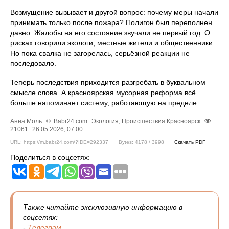
Возмущение вызывает и другой вопрос: почему меры начали
принимать только после пожара? Полигон был переполнен
давно. Жалобы на его состояние звучали не первый год. О
рисках говорили экологи, местные жители и общественники.
Но пока свалка не загорелась, серьёзной реакции не
последовало.
Теперь последствия приходится разгребать в буквальном
смысле слова. А красноярская мусорная реформа всё
больше напоминает систему, работающую на пределе.
Анна Моль
©
Babr24.com
Экология
,
Происшествия
Красноярск
21061
26.05.2026, 07:00
URL: https://m.babr24.com/?IDE=292337
Bytes: 4178 / 3998
Скачать PDF
Поделиться в соцсетях:
Также читайте эксклюзивную информацию в
соцсетях:
-
Телеграм