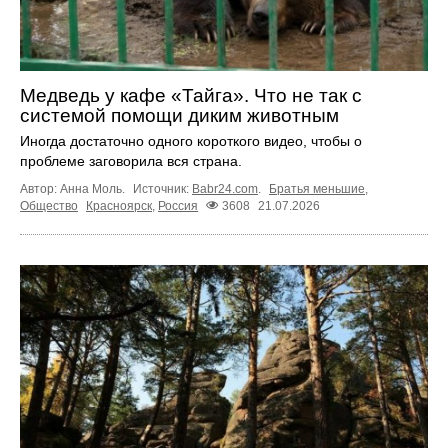
Медведь у кафе «Тайга». Что не так с
системой помощи диким животным
Иногда достаточно одного короткого видео, чтобы о
проблеме заговорила вся страна.
Автор: Анна Моль.
Источник:
Babr24.com
.
Братья меньшие
,
Общество
Красноярск
,
Россия
3608
21.07.2026