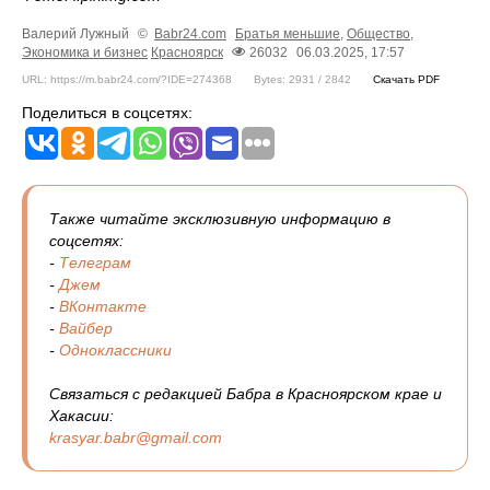
Валерий Лужный
©
Babr24.com
Братья меньшие
,
Общество
,
Экономика и бизнес
Красноярск
26032
06.03.2025, 17:57
URL: https://m.babr24.com/?IDE=274368
Bytes: 2931 / 2842
Скачать PDF
Поделиться в соцсетях:
Также читайте эксклюзивную информацию в
соцсетях:
-
Телеграм
-
Джем
-
ВКонтакте
-
Вайбер
-
Одноклассники
Связаться с редакцией Бабра в Красноярском крае и
Хакасии:
krasyar.babr@gmail.com