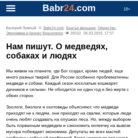
Babr
24
.com
18+
Валерий Лужный
©
Babr24.com
Братья меньшие
,
Общество
,
Экономика и бизнес
Красноярск
26032
06.03.2025, 17:57
Нам пишут. О медведях,
собаках и людях
Мы живем на планете, где Бог создал, кроме людей, еще
много разных тварей. Для России особенно проблематичны
медведи и собаки. Каждый сезон косолапые кошмарят
дачников и сельчан. Не обходится ни один год и без жертв с
обеих сторон.
Зоологи, биологи и охотоведы объясняют, что медведи
приходят не к людям, они приходят на свалки, которые люди
очень любят создавать на опушках леса. Но, между выбором
быть порванным медведем и сэкономить копеечку на вывозе
мусора побеждает экономика. Депутаты же всех мастей
озабочены собачьей проблемой. Когда несколько лет назад