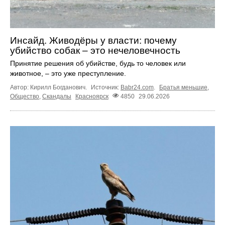
Инсайд. Живодёры у власти: почему
убийство собак – это нечеловечность
Принятие решения об убийстве, будь то человек или
животное, – это уже преступление.
Автор: Кирилл Богданович.
Источник:
Babr24.com
.
Братья меньшие
,
Общество
,
Скандалы
Красноярск
4850
29.06.2026