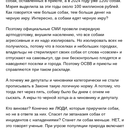
собак, оставленных в приюте, а в 2024 году уже 1200 собак.
Мэрия выделила за эти годы около 100 миллионов рублей.
Как говорится чем больше собак, тем больше денег на
черную икру. Интересно, а собаки едят черную икру?
Поэтому официальные СМИ провели очередную
артподготовку, внушили населению, что все собаки
агрессивные и их надо изолировать. Но изолировать всех не
получилось, потому что в поселках и небольших городках,
владельцы не стерилизуют своих собак от слова «совсем» и
отпускают на самовыгул, где они бесконтрольно плодятся и
наводняют поселки и города. Поэтому ОСВВ и приюты не
справляются при таком раскладе.
А почему же депутаты и чиновники категорически не стали
прописывать в Законе такую логичную норму. А потому, что
тогда лет через пять, собаку было бы днем с огнем не
сыскать. А икры-то черной хотца-а-а чиновнику и депутату.
Кто виноват? Конечно же ЛЮДИ, которые приручили собак,
но не в ответе за них. Спасет ли эвтаназия собак от
инцидентов с нападениями? Станет ли собак меньше. НЕТ, и
это говорят ученые. При угрозе популяции природа включает