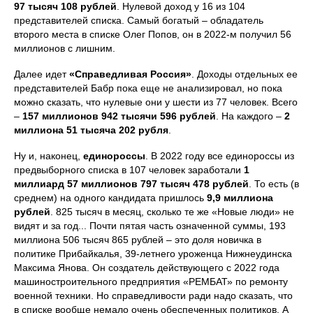
97 тысяч 108 рублей
. Нулевой доход у 16 из 104
представителей списка. Самый богатый – обладатель
второго места в списке Олег Попов, он в 2022-м получил 56
миллионов с лишним.
Далее идет
«Справедливая Россия»
. Доходы отдельных ее
представителей Бабр пока еще не анализировал, но пока
можно сказать, что нулевые они у шести из 77 человек. Всего
–
157 миллионов 942 тысячи 596 рублей
. На каждого –
2
миллиона 51 тысяча 202 рубля
.
Ну и, наконец,
единороссы
. В 2022 году все единороссы из
предвыборного списка в 107 человек заработали
1
миллиард 57 миллионов 797 тысяч 478 рублей
. То есть (в
среднем) на одного кандидата пришлось
9,9 миллиона
рублей
. 825 тысяч в месяц, сколько те же «Новые люди» не
видят и за год... Почти пятая часть означенной суммы, 193
миллиона 506 тысяч 865 рублей – это доля новичка в
политике Прибайкалья, 39-летнего уроженца Нижнеудинска
Максима Янова. Он создатель действующего с 2022 года
машиностроительного предприятия «РЕМБАТ» по ремонту
военной техники. Но справедливости ради надо сказать, что
в списке вообще немало очень обеспеченных политиков. А