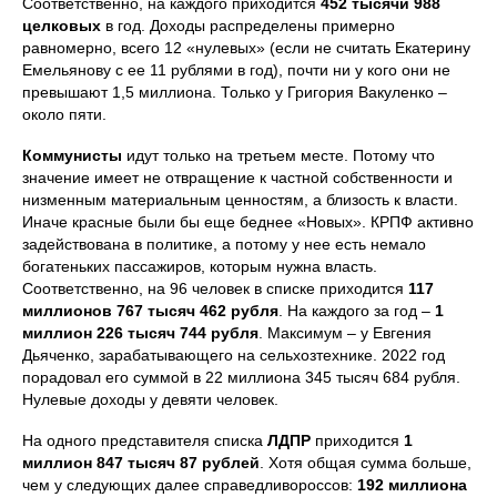
Соответственно, на каждого приходится
452 тысячи 988
целковых
в год. Доходы распределены примерно
равномерно, всего 12 «нулевых» (если не считать Екатерину
Емельянову с ее 11 рублями в год), почти ни у кого они не
превышают 1,5 миллиона. Только у Григория Вакуленко –
около пяти.
Коммунисты
идут только на третьем месте. Потому что
значение имеет не отвращение к частной собственности и
низменным материальным ценностям, а близость к власти.
Иначе красные были бы еще беднее «Новых». КРПФ активно
задействована в политике, а потому у нее есть немало
богатеньких пассажиров, которым нужна власть.
Соответственно, на 96 человек в списке приходится
117
миллионов 767 тысяч 462 рубля
. На каждого за год –
1
миллион 226 тысяч 744 рубля
. Максимум – у Евгения
Дьяченко, зарабатывающего на сельхозтехнике. 2022 год
порадовал его суммой в 22 миллиона 345 тысяч 684 рубля.
Нулевые доходы у девяти человек.
На одного представителя списка
ЛДПР
приходится
1
миллион 847 тысяч 87 рублей
. Хотя общая сумма больше,
чем у следующих далее справедливороссов:
192 миллиона