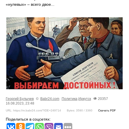
«нулевых» – всего двое...
Георгий Булычев
©
Babr24.com
Политика
Иркутск
20357
16.08.2023, 23:48
URL: https://m.babr24.com/?IDE=249714
Bytes: 3590 / 3360
Скачать PDF
Поделиться в соцсетях: