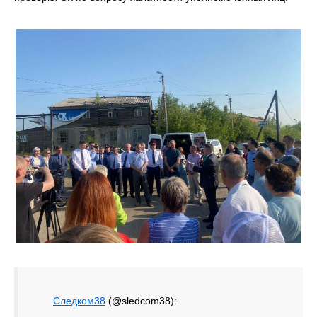
Следком38
(@sledcom38):