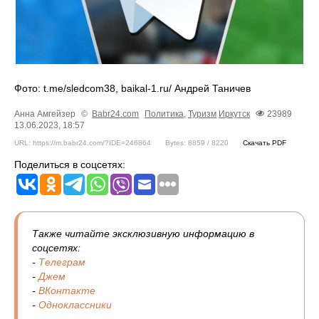
Фото: t.me/sledcom38, baikal-1.ru/ Андрей Таничев
Анна Амгейзер
©
Babr24.com
Политика
,
Туризм
Иркутск
23989
13.06.2023, 18:57
URL: https://m.babr24.com/?IDE=246864
Bytes: 8859 / 8220
Скачать PDF
Поделиться в соцсетях:
Также читайте эксклюзивную информацию в
соцсетях:
-
Телеграм
-
Джем
-
ВКонтакте
-
Одноклассники