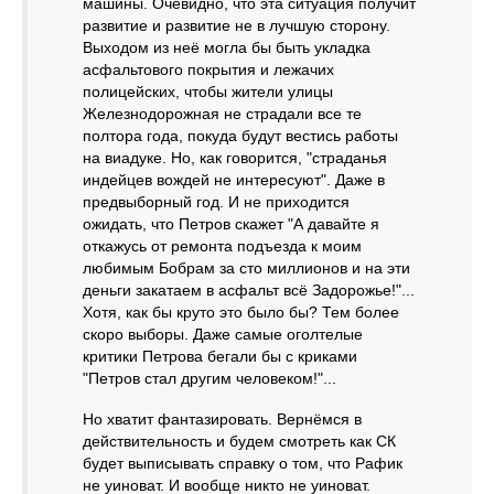
машины. Очевидно, что эта ситуация получит
развитие и развитие не в лучшую сторону.
Выходом из неё могла бы быть укладка
асфальтового покрытия и лежачих
полицейских, чтобы жители улицы
Железнодорожная не страдали все те
полтора года, покуда будут вестись работы
на виадуке. Но, как говорится, "страданья
индейцев вождей не интересуют". Даже в
предвыборный год. И не приходится
ожидать, что Петров скажет "А давайте я
откажусь от ремонта подъезда к моим
любимым Бобрам за сто миллионов и на эти
деньги закатаем в асфальт всё Задорожье!"...
Хотя, как бы круто это было бы? Тем более
скоро выборы. Даже самые оголтелые
критики Петрова бегали бы с криками
"Петров стал другим человеком!"...
Но хватит фантазировать. Вернёмся в
действительность и будем смотреть как СК
будет выписывать справку о том, что Рафик
не уиноват. И вообще никто не уиноват.