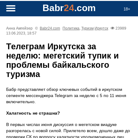
Babr
24
.com
18+
Анна Амгейзер
©
Babr24.com
Политика
,
Туризм
Иркутск
23989
13.06.2023, 18:57
Телеграм Иркутска за
неделю: мегетский тупик и
проблемы байкальского
туризма
Бабр представляет обзор ключевых событий в иркутском
сегменте мессенджера Telegram за неделю с 5 по 11 июня
включительно.
Халатность не страшна?
В первых числах июня дискуссия о мегетском виадуке
разгорелась с новой силой. Прилетело всем, дошло даже до
проверки СК по вопросу халатности уполномоченных лиц.