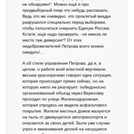
не обнаружил". Можно ещё и про
предвыборный пиар что нибудь рассказать.
Ведь это же очевидно, что проклятый виадук
разрушился специально перед выборами,
чтобы попытаться очернить Единую Россию.
Кстати, ещё надо проверить - не имела ли
место там диверсия!? От этих
недоброжелателей Петрова всего можно
ожидать!...
А об стиле управления Петрова, да и, в
целом, о работе всей властной вертикали,
весьма красноречиво говорит одна ситуация,
которая происходит прямо сейчас, но на
которую никто не реагирует: победоносно
организованный объезд через Вересовку
проходит по улице Железнодорожная,
которая отродясь не видела асфальтового
покрытия. Жители местных домов жалуются
на пыль от движущегося автотранспорта и
опасаются за своих детей. Были уже случаи
угроз и замахивания доской на несущиеся