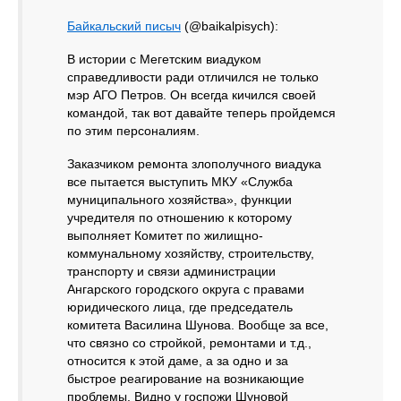
Байкальский писыч
(@baikalpisych):
В истории с Мегетским виадуком
справедливости ради отличился не только
мэр АГО Петров. Он всегда кичился своей
командой, так вот давайте теперь пройдемся
по этим персоналиям.
Заказчиком ремонта злополучного виадука
все пытается выступить МКУ «Служба
муниципального хозяйства», функции
учредителя по отношению к которому
выполняет Комитет по жилищно-
коммунальному хозяйству, строительству,
транспорту и связи администрации
Ангарского городского округа с правами
юридического лица, где председатель
комитета Василина Шунова. Вообще за все,
что связно со стройкой, ремонтами и т.д.,
относится к этой даме, а за одно и за
быстрое реагирование на возникающие
проблемы. Видно у госпожи Шуновой