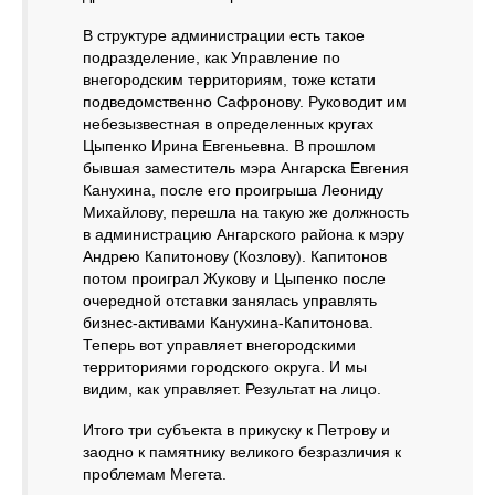
В структуре администрации есть такое
подразделение, как Управление по
внегородским территориям, тоже кстати
подведомственно Сафронову. Руководит им
небезызвестная в определенных кругах
Цыпенко Ирина Евгеньевна. В прошлом
бывшая заместитель мэра Ангарска Евгения
Канухина, после его проигрыша Леониду
Михайлову, перешла на такую же должность
в администрацию Ангарского района к мэру
Андрею Капитонову (Козлову). Капитонов
потом проиграл Жукову и Цыпенко после
очередной отставки занялась управлять
бизнес-активами Канухина-Капитонова.
Теперь вот управляет внегородскими
территориями городского округа. И мы
видим, как управляет. Результат на лицо.
Итого три субъекта в прикуску к Петрову и
заодно к памятнику великого безразличия к
проблемам Мегета.