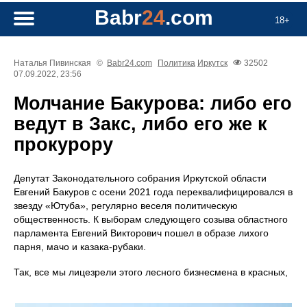
Babr
24
.com
18+
Наталья Пивинская
©
Babr24.com
Политика
Иркутск
32502
07.09.2022, 23:56
Молчание Бакурова: либо его
ведут в Закс, либо его же к
прокурору
Депутат Законодательного собрания Иркутской области
Евгений Бакуров с осени 2021 года переквалифицировался в
звезду «Ютуба», регулярно веселя политическую
общественность. К выборам следующего созыва областного
парламента Евгений Викторович пошел в образе лихого
парня, мачо и казака-рубаки.
Так, все мы лицезрели этого лесного бизнесмена в красных,