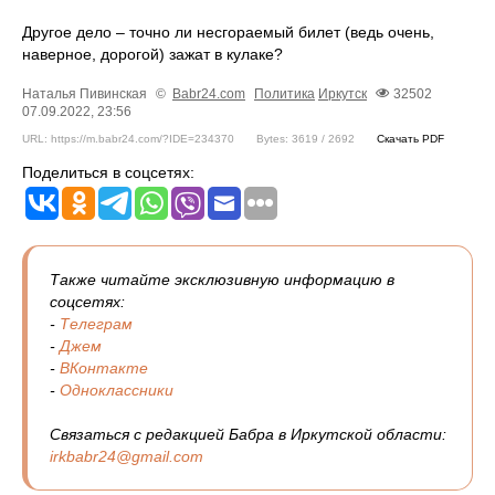
Другое дело – точно ли несгораемый билет (ведь очень,
наверное, дорогой) зажат в кулаке?
Наталья Пивинская
©
Babr24.com
Политика
Иркутск
32502
07.09.2022, 23:56
URL: https://m.babr24.com/?IDE=234370
Bytes: 3619 / 2692
Скачать PDF
Поделиться в соцсетях:
Также читайте эксклюзивную информацию в
соцсетях:
-
Телеграм
-
Джем
-
ВКонтакте
-
Одноклассники
Связаться с редакцией Бабра в Иркутской области:
irkbabr24@gmail.com