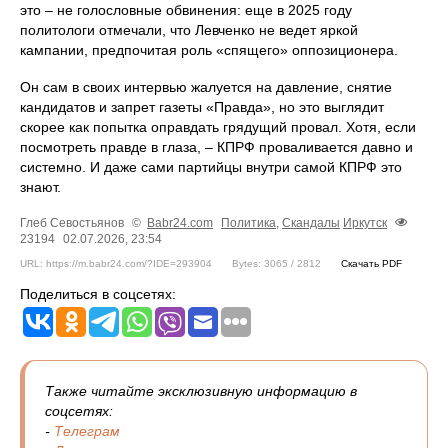
это – не голословные обвинения: еще в 2025 году
политологи отмечали, что Левченко не ведет яркой
кампании, предпочитая роль «спящего» оппозиционера.
Он сам в своих интервью жалуется на давление, снятие
кандидатов и запрет газеты «Правда», но это выглядит
скорее как попытка оправдать грядущий провал. Хотя, если
посмотреть правде в глаза, – КПРФ проваливается давно и
системно. И даже сами партийцы внутри самой КПРФ это
знают.
Глеб Севостьянов
©
Babr24.com
Политика
,
Скандалы
Иркутск
23194
02.07.2026, 23:54
URL: https://m.babr24.com/?IDE=293904
Bytes: 3065 / 2812
Скачать PDF
Поделиться в соцсетях:
Также читайте эксклюзивную информацию в
соцсетях:
-
Телеграм