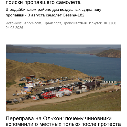
поиски пропавшего самолёта
В Бодайбинском районе два воздушных судна ищут
пропавший 3 августа самолёт Cessna‑182.
Источник:
Babr24.com
.
Транспорт
,
Происшествия
Иркутск
1168
04.08.2026
Переправа на Ольхон: почему чиновники
вспомнили о местных только после протеста