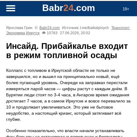
Babr
24
.com
18+
Ярослава Грин
©
Babr24.com
Источник: t.me/baikalpisych
Транспорт
,
Экономика
Иркутск
10783
27.06.2026, 20:02
Инсайд. Прибайкалье входит
в режим топливной осады
Коллапс с топливом в Иркутской области не только не
завершился, но и вышел на принципиально новый, ещё
более пугающий уровень. Очереди на заправках перестали
измеряться парой часов — цифры растут с каждым днём. В
Бурятии люди стоят по 3-4 часа, в Ангарске время ожидания
достигает 7 часов, а в самом Иркутске и вовсе перевалило за
10 и продолжает увеличиваться. Это уже не бытовое
неудобство, а настоящий кризис, который затягивает всё
глубже.
Особенно показательно, что власти начали устанавливать
фан-барьеры на остановочных павильонах и биотуалеты.