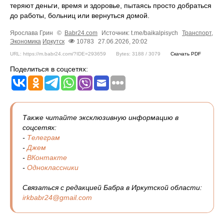
теряют деньги, время и здоровье, пытаясь просто добраться
до работы, больниц или вернуться домой.
Ярослава Грин
©
Babr24.com
Источник: t.me/baikalpisych
Транспорт
,
Экономика
Иркутск
10783
27.06.2026, 20:02
URL: https://m.babr24.com/?IDE=293659
Bytes: 3188 / 3079
Скачать PDF
Поделиться в соцсетях:
Также читайте эксклюзивную информацию в
соцсетях:
-
Телеграм
-
Джем
-
ВКонтакте
-
Одноклассники
Связаться с редакцией Бабра в Иркутской области:
irkbabr24@gmail.com