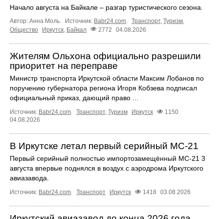
Начало августа на Байкале – разгар туристического сезона.
Автор: Анна Моль.
Источник:
Babr24.com
.
Транспорт
,
Туризм
,
Общество
Иркутск
,
Байкал
2772
04.08.2026
Жителям Ольхона официально разрешили
приоритет на переправе
Министр транспорта Иркутской области Максим Лобанов по
поручению губернатора региона Игоря Кобзева подписал
официальный приказ, дающий право ...
Источник:
Babr24.com
.
Транспорт
,
Туризм
Иркутск
1150
04.08.2026
В Иркутске летал первый серийный МС‑21
Первый серийный полностью импортозамещённый МС‑21 3
августа впервые поднялся в воздух с аэродрома Иркутского
авиазавода.
Источник:
Babr24.com
.
Транспорт
Иркутск
1418
03.08.2026
Иркутский авиазавод до конца 2026 года