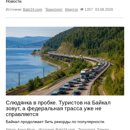
Новости.
Источник:
Babr24.com
.
Транспорт
Иркутск
1357
03.08.2026
Слюдянка в пробке. Туристов на Байкал
зовут, а федеральная трасса уже не
справляется
Байкал продолжает бить рекорды по популярности.
Автор: Анна Моль.
Источник:
Babr24.com
.
Транспорт
,
Туризм
,