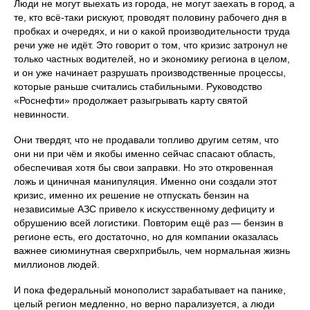
Люди не могут выехать из города, не могут заехать в город, а
те, кто всё-таки рискуют, проводят половину рабочего дня в
пробках и очередях, и ни о какой производительности труда
речи уже не идёт. Это говорит о том, что кризис затронул не
только частных водителей, но и экономику региона в целом,
и он уже начинает разрушать производственные процессы,
которые раньше считались стабильными. Руководство
«Роснефти» продолжает разыгрывать карту святой
невинности.
Они твердят, что не продавали топливо другим сетям, что
они ни при чём и якобы именно сейчас спасают область,
обеспечивая хотя бы свои заправки. Но это откровенная
ложь и циничная манипуляция. Именно они создали этот
кризис, именно их решение не отпускать бензин на
независимые АЗС привело к искусственному дефициту и
обрушению всей логистики. Повторим ещё раз — бензин в
регионе есть, его достаточно, но для компании оказалась
важнее сиюминутная сверхприбыль, чем нормальная жизнь
миллионов людей.
И пока федеральный монополист зарабатывает на панике,
целый регион медленно, но верно парализуется, а люди