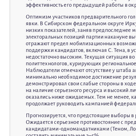
эффективность его предыдущей работы в ок
Оптимизм участников предварительного гол
явки. В Сибирском федеральном округе Ирк
низких показателей, заняв предпоследнее м
электоральных позиций партии накануне вы
отражают предел мобилизационных возможно
поддержки кандидатов, включая С. Тена, в 
недостаточно высоким. Текущая ситуация во
политтехнологов, курирующих региональное 
Наблюдатели отмечают отсутствие у штаба 
минимально необходимое достижение резуль
демонстрировал свои слабые стороны в ходе
на наличие серьезного ресурса и высокий л
оказались ниже ожидаемых. Тем не менее, к
продолжает руководить кампанией федераль
Прогнозируется, что предстоящие выборы в
Ожидается серьезное противостояние с пре
кандидатами-одномандатниками (Теном, Ло
составить минимальные 3–5%.