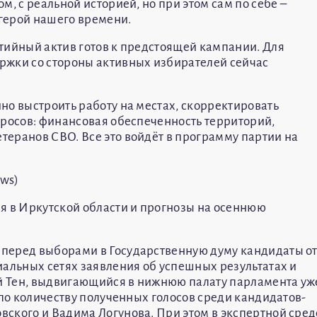
, с реальной историей, но при этом сам по себе –
герой нашего времени.
тийный актив готов к предстоящей кампании. Для
ржки со стороны активных избирателей сейчас
но выстроить работу на местах, скорректировать
просов: финансовая обеспеченность территорий,
еранов СВО. Все это войдёт в программу партии на
ws)
я в Иркутской области и прогнозы на осеннюю
перед выборами в Государственную думу кандидаты о
иальных сетях заявления об успешных результатах и
ей Тен, выдвигающийся в нижнюю палату парламента уж
 по количеству полученных голосов среди кандидатов-
ского и Вадима Логунова. При этом в экспертной сред