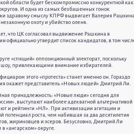
ской области будет бескомпромиссно конкурентной как
округов. И одна из самых безбашенных гонок
реки здравому смыслу КПРФ выдвигает Валерия Рашкин
 незаконную охоту и убийство оленя.
ет, что ЦК согласовал выдвижение Рашкина в
ии официально утвердит список кандидатов, в том числ
руге «спящий» оппозиционный электорат, поскольку
и шоу, привлекающими внимание избирателей.
фициаром этого «протеста» станет именно он. Гораздо
ния окажет представитель «Новых людей» Дмитрий Ли.
ийная принадлежность: «Новые люди» сегодня для
оссии», выступают наиболее адекватной альтернативой
ют и рейтинги «НЛ». При активизации агитации и
ий потенциал роста, чем набившая за два десятилетия
ов, жириновцев и эсеров. Безусловно, Дмитрий Ли
в «ангарском» округе.