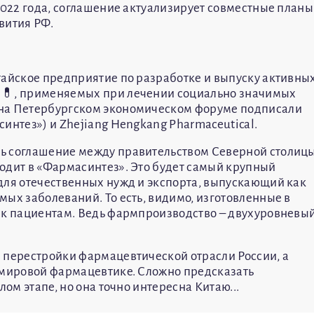
2022 года, соглашение актуализирует совместные планы
вития РФ.
тайское предприятие по разработке и выпуску активны
 💊, применяемых при лечении социально значимых
 на Петербургском экономическом форуме подписали
интез») и Zhejiang Hengkang Pharmaceutical.
ь соглашение между правительством Северной столиц
одит в «Фармасинтез». Это будет самый крупный
для отечественных нужд и экспорта, выпускающий как
ых заболеваний. То есть, видимо, изготовленные в
 к пациентам. Ведь фармпроизводство – двухуровневы
 перестройки фармацевтической отрасли России, а
 мировой фармацевтике. Сложно предсказать
лом этапе, но она точно интересна Китаю...