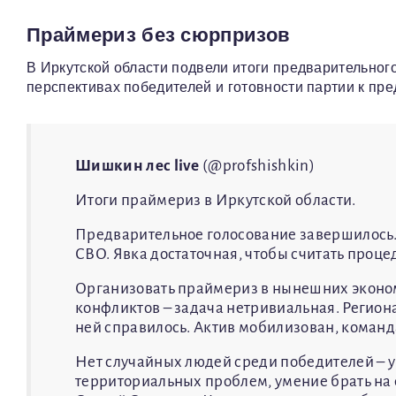
Праймериз без сюрпризов
В Иркутской области подвели итоги предварительног
перспективах победителей и готовности партии к пр
Шишкин лес live
(@profshishkin)
Итоги праймериз в Иркутской области.
Предварительное голосование завершилось. 9
СВО. Явка достаточная, чтобы считать проц
Организовать праймериз в нынешних эконом
конфликтов – задача нетривиальная. Регион
ней справилось. Актив мобилизован, коман
Нет случайных людей среди победителей – 
территориальных проблем, умение брать на с