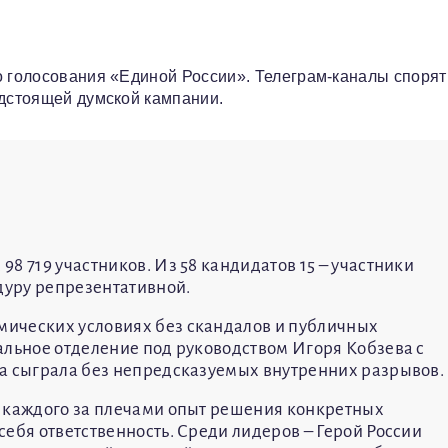
о голосования «Единой России». Телеграм-каналы спорят 
едстоящей думской кампании.
8 719 участников. Из 58 кандидатов 15 – участники
едуру репрезентативной.
ических условиях без скандалов и публичных
альное отделение под руководством Игоря Кобзева с
да сыграла без непредсказуемых внутренних разрывов.
у каждого за плечами опыт решения конкретных
ебя ответственность. Среди лидеров – Герой России