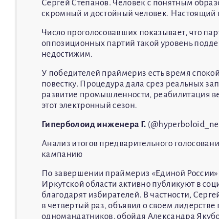
Сергей Степанов. Человек с понятным образом
скромный и достойный человек. Настоящий 
Число проголосовавших показывает, что пар
оппозиционных партий такой уровень подде
недостижим.
У победителей праймериз есть время спокой
повестку. Процедура дала срез реальных за
развитие промышленности, реабилитация вет
этот электронный сезон.
Гиперболоид инженера Г.
(@hyperboloid_ne
Анализ итогов предварительного голосовани
кампанию
По завершении праймериз «Единой России» 
Иркутской области активно публикуют в соц
благодарят избирателей. В частности, Серг
в четвертый раз, объявил о своем лидерстве
одномандатников, обойдя Александра Якубов