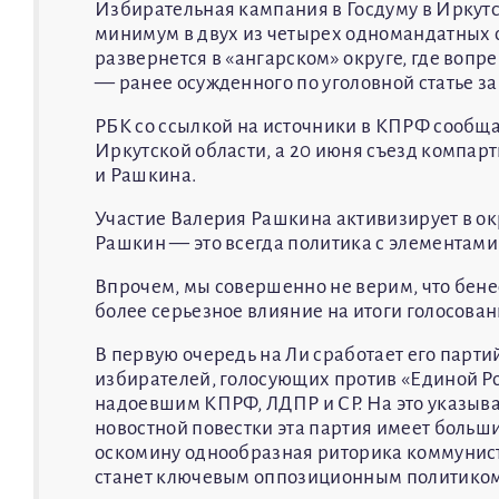
Избирательная кампания в Госдуму в Иркут
минимум в двух из четырех одномандатных 
развернется в «ангарском» округе, где воп
— ранее осужденного по уголовной статье за
РБК со ссылкой на источники в КПРФ сообща
Иркутской области, а 20 июня съезд компарт
и Рашкина.
Участие Валерия Рашкина активизирует в ок
Рашкин — это всегда политика с элементам
Впрочем, мы совершенно не верим, что бене
более серьезное влияние на итоги голосова
В первую очередь на Ли сработает его парт
избирателей, голосующих против «Единой Р
надоевшим КПРФ, ЛДПР и СР. На это указыва
новостной повестки эта партия имеет больш
оскомину однообразная риторика коммунист
станет ключевым оппозиционным политиком 