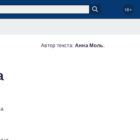
18+
Автор текста:
Анна Моль
.
а
за
пных