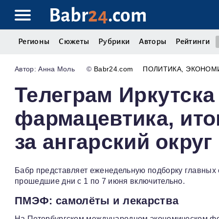
Babr
24
.com
Регионы
Сюжеты
Рубрики
Авторы
Рейтинги
Анна Моль
©
Babr24.com
ПОЛИТИКА
ЭКОНОМ
Телеграм Иркутска
фармацевтика, ито
за ангарский округ
Бабр представляет еженедельную подборку главных с
прошедшие дни с 1 по 7 июня включительно.
ПМЭФ: самолёты и лекарства
На Петербургском международном экономическом фор