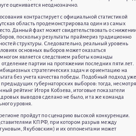
руге оценивается неоднозначно.
осования контрастирует с официальной статистикой
утская область продемонстрировала один из самых
есто. Данный факт может свидетельствовать о снижени
боров, поскольку результаты праймериз традиционно
стей структуры. Следовательно, реальный уровень
условиях основных выборов может оказаться
 многом является следствием работы команды
отделение партии на протяжении последних пяти лет.
амбициозных стратегических задач и ориентацию на
тата без учета качества победы. Подобный подход уж
 предыдущих губернаторских выборов: тогда, несмотр
ичный рейтинг Игоря Кобзева, итоговые показатели
адровых выводов сделано не было, и та же команда
ного уровня.
 регионе пройдут по сценарию высокой конкуренции.
дставителями КПРФ, при котором разрыв между
гуновым, Якубовским) и их оппонентами может