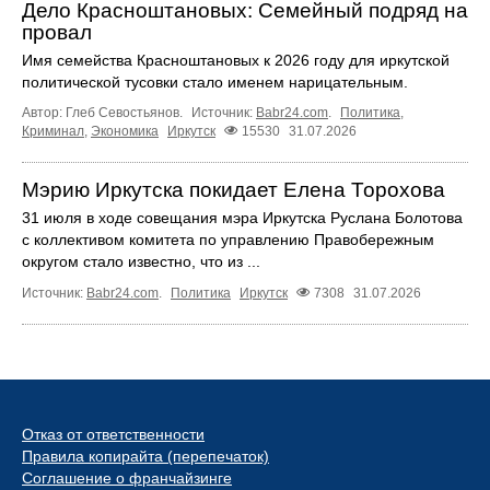
Дело Красноштановых: Семейный подряд на
провал
Имя семейства Красноштановых к 2026 году для иркутской
политической тусовки стало именем нарицательным.
Автор: Глеб Севостьянов.
Источник:
Babr24.com
.
Политика
,
Криминал
,
Экономика
Иркутск
15530
31.07.2026
Мэрию Иркутска покидает Елена Торохова
31 июля в ходе совещания мэра Иркутска Руслана Болотова
с коллективом комитета по управлению Правобережным
округом стало известно, что из ...
Источник:
Babr24.com
.
Политика
Иркутск
7308
31.07.2026
Отказ от ответственности
Правила копирайта (перепечаток)
Соглашение о франчайзинге