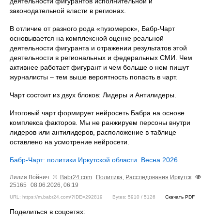
деятельности фигурантов исполнительной и
законодательной власти в регионах.
В отличие от разного рода «пузомерок», Бабр-Чарт
основывается на комплексной оценке реальной
деятельности фигуранта и отражении результатов этой
деятельности в региональных и федеральных СМИ. Чем
активнее работает фигурант и чем больше о нем пишут
журналисты – тем выше вероятность попасть в чарт.
Чарт состоит из двух блоков: Лидеры и Антилидеры.
Итоговый чарт формирует нейросеть Бабра на основе
комплекса факторов. Мы не ранжируем персоны внутри
лидеров или антилидеров, расположение в таблице
оставлено на усмотрение нейросети.
Бабр-Чарт: политики Иркутской области. Весна 2026
Лилия Войнич
©
Babr24.com
Политика
,
Расследования
Иркутск
25165
08.06.2026, 06:19
URL: https://m.babr24.com/?IDE=292819
Bytes: 5910 / 5126
Скачать PDF
Поделиться в соцсетях: