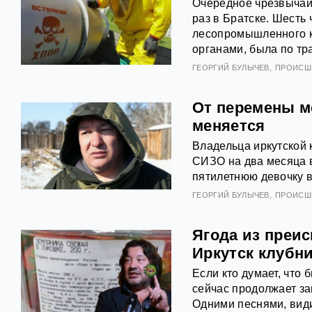
Очередное чрезвычай
раз в Братске. Шесть
лесопромышленного к
органами, была по тр
ГЕОРГИЙ БУЛЫЧЕВ
ПРОИСШ
От перемены м
меняется
Владельца иркутской
СИЗО на два месяца в 
пятилетнюю девочку в
ГЕОРГИЙ БУЛЫЧЕВ
ПРОИСШ
Ягода из преи
Иркутск клубн
Если кто думает, чт
сейчас продолжает за
Одними песнями, види