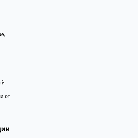
ве,
ый
и от
ции