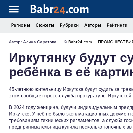
Babr
24
.com
Регионы
Сюжеты
Рубрики
Авторы
Рейтинги
Алина Саратова
©
Babr24.com
ПРОИСШЕСТВИ
Иркутянку будут с
ребёнка в её карти
45‑летнюю жительницу Иркутска будут судить за трав
этом сообщает пресс‑служба прокуратуры Иркутской 
В 2024 году женщина, будучи индивидуальным предпр
Иркутске. У неё не было эксплуатационных документ
требованиям технических регламентов, а служба гос
предпринимательница купила несколько гоночных авт