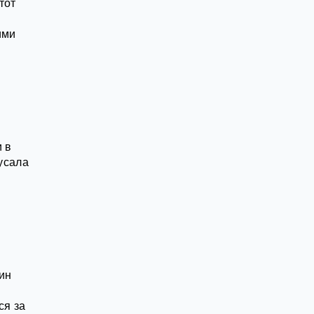
тот
ими
 в
кусала
ин
ся за