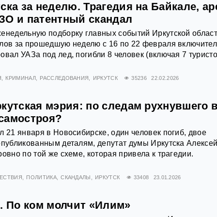
ска за неделю. Трагедия на Байкале, ар
ЗО и патентный скандал
енедельную подборку главных событий Иркутской област
лов за прошедшую неделю с 16 по 22 февраля включител
овал УАЗа под лед, погибли 8 человек (включая 7 туристо
Я
КРИМИНАЛ
РАССЛЕДОВАНИЯ
ИРКУТСК
35236
22.02.2026
кутская мэрия: по следам рухнувшего 
самостроя?
л 21 января в Новосибирске, один человек погиб, двое
опубликованным деталям, депутат думы Иркутска Алексе
овно по той же схеме, которая привела к трагедии.
ЕСТВИЯ
ПОЛИТИКА
СКАНДАЛЫ
ИРКУТСК
33408
23.01.2026
. По ком молчит «Илим»