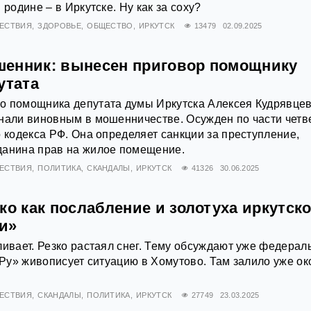
 родине – в Иркутске. Ну как за соху?
ЕСТВИЯ
ЗДОРОВЬЕ
ОБЩЕСТВО
ИРКУТСК
13479
02.09.2025
енник: вынесен приговор помощнику
утата
о помощника депутата думы Иркутска Алексея Кудрявце
нали виновным в мошенничестве. Осужден по части четв
о кодекса РФ. Она определяет санкции за преступление,
данина прав на жилое помещение.
ЕСТВИЯ
ПОЛИТИКА
СКАНДАЛЫ
ИРКУТСК
41326
30.06.2025
ко как послабление и золотуха иркутск
и»
ливает. Резко растаял снег. Тему обсуждают уже федера
а.Ру» живописует ситуацию в Хомутово. Там залило уже ок
ЕСТВИЯ
СКАНДАЛЫ
ПОЛИТИКА
ИРКУТСК
27749
23.03.2025