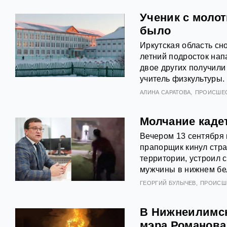
Ученик с молот
было
Иркутская область сн
летний подросток нап
двое других получили 
учитель физкультуры.
АЛИНА САРАТОВА
ПРОИСШЕ
Молчание каде
Вечером 13 сентября 
прапорщик кинул стра
территории, устроил 
мужчины в нижнем бел
ГЕОРГИЙ БУЛЫЧЕВ
ПРОИСШ
В Нижнеилимск
мэра Романова