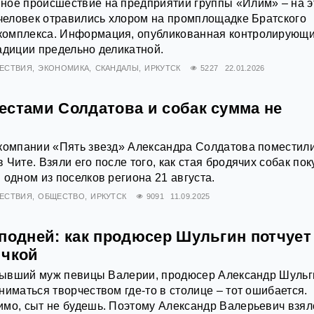
ное происшествие на предприятии группы «Илим» – на э
 человек отравились хлором на промплощадке Братского
омплекса. Информация, опубликованная контролирующ
адиции предельно деликатной.
ЕСТВИЯ
ЭКОНОМИКА
СКАНДАЛЫ
ИРКУТСК
5227
22.01.2026
естами Солдатова и собак сумма не
 компании «Пять звезд» Александра Солдатова поместили
Чите. Взяли его после того, как стая бродячих собак по
 одном из поселков региона 21 августа.
ЕСТВИЯ
ОБЩЕСТВО
ИРКУТСК
9091
11.09.2025
сподней: как продюсер Шульгин потчует
ичкой
о бывший муж певицы Валерии, продюсер Александр Шульг
ниматься творчеством где-то в столице – тот ошибается.
мо, сыт не будешь. Поэтому Александр Валерьевич взял