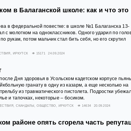
ком в Балаганской школе: как и что это
ова в федеральной повестке: в школе №1 Балаганска 13-
ал с молотком на одноклассников. Одного ударил по голо
по рукам, потом мальчик стал бить себя, но его скрутил
СТВИЯ
ИРКУТСК
15171
24.09.2024
т
после Дня здоровья в Усольском кадетском корпусе пьян
йкбольную гранату в одну из казарм, а еще несколько на
стрельбу из травматического пистолета. Подростки убежал
ье и тапочках, некоторые – босиком.
ЕСТВИЯ
СКАНДАЛЫ
ОБЩЕСТВО
ИРКУТСК
14634
20.09.2024
ом районе опять сгорела часть репута