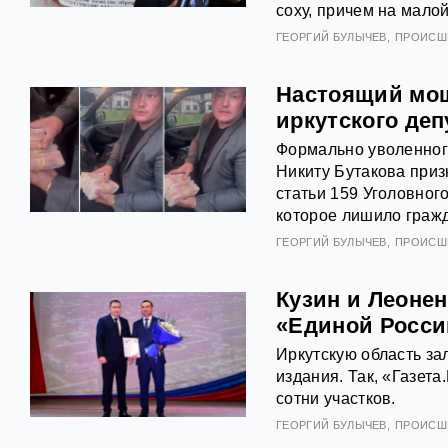
соху, причем на малой
ГЕОРГИЙ БУЛЫЧЕВ
ПРОИСШ
Настоящий мош
иркутского деп
Формально уволенног
Никиту Бутакова приз
статьи 159 Уголовног
которое лишило граж
ГЕОРГИЙ БУЛЫЧЕВ
ПРОИСШ
Кузин и Леонен
«Единой Росси
Иркутскую область за
издания. Так, «Газет
сотни участков.
ГЕОРГИЙ БУЛЫЧЕВ
ПРОИСШ