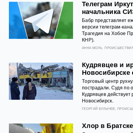
Телеграм Иркут
начальника СИ
Бабр представляет еж
версии телеграм-кана
Трагедия на Хобое Пр
КНР).
АННА МОЛЬ
ПРОИСШЕСТВИ
Кудрявцев и ир
Новосибирске 
Торговый центр рухну
пострадали. Судя по 
Кудрявцев действует р
Новосибирск.
ГЕОРГИЙ БУЛЫЧЕВ
ПРОИСШ
Хлор в Братске