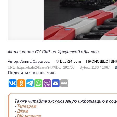
Фото: канал СУ СКР по Иркутской области
Алина Саратова
©
Babr24.com
ПРОИСШЕСТВИ
URL: https://babr24.com/irk/?IDE=292706
Bytes: 1160 / 1067
В
Поделиться в соцсетях:
Также читайте эксклюзивную информацию в соц
-
Телеграм
-
Джем
-
ВКонтакте