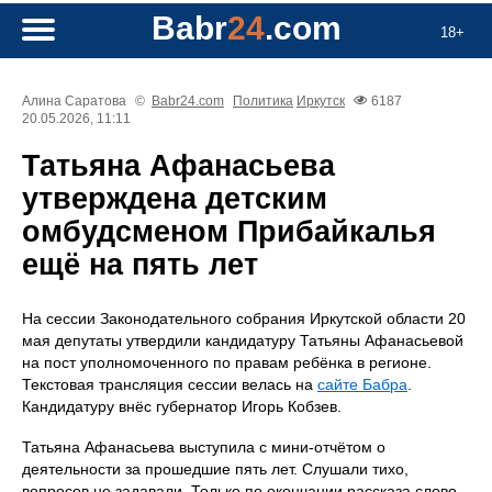
Babr
24
.com
18+
Алина Саратова
©
Babr24.com
Политика
Иркутск
6187
20.05.2026, 11:11
Татьяна Афанасьева
утверждена детским
омбудсменом Прибайкалья
ещё на пять лет
На сессии Законодательного собрания Иркутской области 20
мая депутаты утвердили кандидатуру Татьяны Афанасьевой
на пост уполномоченного по правам ребёнка в регионе.
Текстовая трансляция сессии велась на
сайте Бабра
.
Кандидатуру внёс губернатор Игорь Кобзев.
Татьяна Афанасьева выступила с мини-отчётом о
деятельности за прошедшие пять лет. Слушали тихо,
вопросов не задавали. Только по окончании рассказа слово