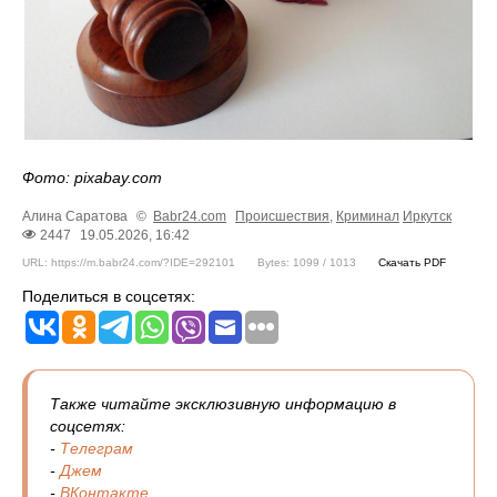
Фото: pixabay.com
Алина Саратова
©
Babr24.com
Происшествия
,
Криминал
Иркутск
2447
19.05.2026, 16:42
URL: https://m.babr24.com/?IDE=292101
Bytes: 1099 / 1013
Скачать PDF
Поделиться в соцсетях:
Также читайте эксклюзивную информацию в
соцсетях:
-
Телеграм
-
Джем
-
ВКонтакте