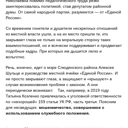
Николаевна помимо педагогического труда резко
заинтересовалась политикой, став депутатом районной
думы. От самой народной партии, разумеется — от «Единой
России».
Со временем гонители и душители нескрепных отношений
из местной власти ушли, а на их место пришли те, кто
закрывает глаза не только на моральную сторону таких
взаимоотношений, но и всячески поддерживает и продвигает
подобные кадры. При которых им дышится легко и
вольготно.
Речь, конечно, идет о мэре Слюдянского района Алексее
Шульце и руководстве местной ячейки «Единой России». И
не просто закрывают глаза, а защищают и «крышуют» в
случае возникновения проблем с законом. А они
периодически возникают. Так, например, в 2019 году
Татьяна Козленко привлекалась к уголовной ответственности
по «нехорошей» 159 статье УК РФ, часть третья. Поясним
для несведущих:
мошенничество, совершенное с
использованием служебного положения.