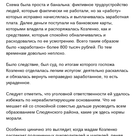
Схема была проста и банальна: фиктивное трудоустройство
людей, которые фактически не работали, но за «работу»
которых исправно начислялась и выплачивалась заработная
плата. Далее деньги поступали на банковские карты,
которыми владела и распоряжалась Козленко, как и
средствами, которые спокойно обналичивались и
расходовались по ее усмотрению. Всего таким образом
было «заработано» более 800 тысяч рублей. По тем
временам довольно неплохо.
Было следствие, был суд, по итогам которого госпожа
Козленко отделалась легким испугом: деятельно раскаялась
и обязалась вернуть неправедно заработанное, то есть
украденное.
Следует отметить, что уголовной ответственности ей удалось
избежать по нереабилитирующим основаниям. Что не
мешает ей со спокойной совестью дальше руководить всем
образованием Слюдянского района, какие уж здесь нормы
морали.
Особенно цинично это выглядит, когда мадам Козленко
распекает подчиненных руководителей и учителей, пеняя