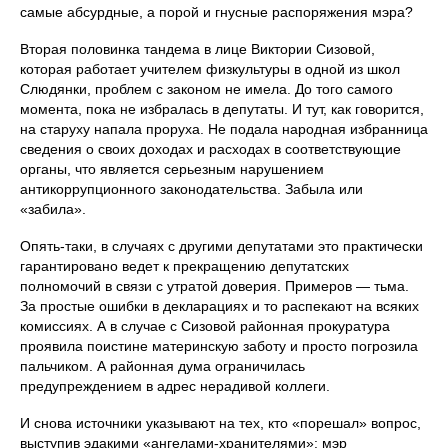
самые абсурдные, а порой и гнусные распоряжения мэра?
Вторая половинка тандема в лице Виктории Сизовой,
которая работает учителем физкультуры в одной из школ
Слюдянки, проблем с законом не имела. До того самого
момента, пока не избралась в депутаты. И тут, как говорится,
на старуху напала проруха. Не подала народная избранница
сведения о своих доходах и расходах в соответствующие
органы, что является серьезным нарушением
антикоррупционного законодательства. Забыла или
«забила».
Опять-таки, в случаях с другими депутатами это практически
гарантировано ведет к прекращению депутатских
полномочий в связи с утратой доверия. Примеров — тьма.
За простые ошибки в декларациях и то распекают на всяких
комиссиях. А в случае с Сизовой районная прокуратура
проявила поистине материнскую заботу и просто погрозила
пальчиком. А районная дума ограничилась
предупреждением в адрес нерадивой коллеги.
И снова источники указывают на тех, кто «порешал» вопрос,
выступив эдакими «ангелами-хранителями»: мэр