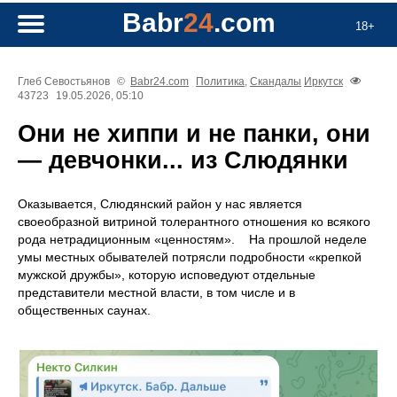
Babr
24
.com
18+
Глеб Севостьянов
©
Babr24.com
Политика
,
Скандалы
Иркутск
43723
19.05.2026, 05:10
Они не хиппи и не панки, они
— девчонки... из Слюдянки
Оказывается, Слюдянский район у нас является
своеобразной витриной толерантного отношения ко всякого
рода нетрадиционным «ценностям». На прошлой неделе
умы местных обывателей потрясли подробности «крепкой
мужской дружбы», которую исповедуют отдельные
представители местной власти, в том числе и в
общественных саунах.