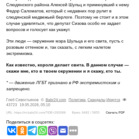
Слюдянского района Алексей Шульц и примкнувший к нему
Федор Саломатов, который с недавних пор рулит в
слюдянской медвежьей берлоге. Поэтому не стоит и в этом
случае удивляться, что депутат Сизова особо не задает
вопросов и голосует как укажут.
Эти люди — окружение мэра Шульца и его свита, пусть с
розовым оттенком и, так сказать, с легким налетом
экстремизма.
Как известно, короля делает свита. В данном случае —
скажи мне, кто в твоем окружении и я скажу, кто ты.
* — движение ЛГБТ признано в РФ экстремистским и
запрещено.
Глеб Севостьянов
©
Babr24.com
Политика
,
Скандалы
Иркутск
43723
19.05.2026, 05:10
URL: https://m.babr24.com/?IDE=292068
Bytes: 6482 / 5855
Скачать PDF
Поделиться в соцсетях: