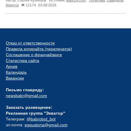
Автор: Сергей Кузнецов.
Источник:
Babr24.com
.
Политика
,
Скандалы
Иркутск
12174
03.08.2026
Отказ от ответственности
Правила копирайта (перепечаток)
Соглашение о франчайзинге
Статистика сайта
Архив
Календарь
Вакансии
Письмо главреду:
newsbabr@gmail.com
Заказать размещение:
Рекламная группа "Экватор"
Телеграм:
@babrobot_bot
эл.почта:
eqquatoria@gmail.com