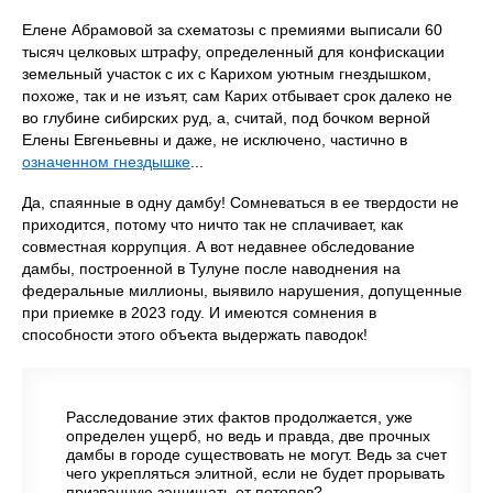
Елене Абрамовой за схематозы с премиями выписали 60
тысяч целковых штрафу, определенный для конфискации
земельный участок с их с Карихом уютным гнездышком,
похоже, так и не изъят, сам Карих отбывает срок далеко не
во глубине сибирских руд, а, считай, под бочком верной
Елены Евгеньевны и даже, не исключено, частично в
означенном гнездышке
...
Да, спаянные в одну дамбу! Сомневаться в ее твердости не
приходится, потому что ничто так не сплачивает, как
совместная коррупция. А вот недавнее обследование
дамбы, построенной в Тулуне после наводнения на
федеральные миллионы, выявило нарушения, допущенные
при приемке в 2023 году. И имеются сомнения в
способности этого объекта выдержать паводок!
Расследование этих фактов продолжается, уже
определен ущерб, но ведь и правда, две прочных
дамбы в городе существовать не могут. Ведь за счет
чего укрепляться элитной, если не будет прорывать
призванную защищать от потопов?..