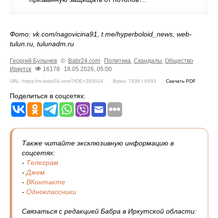
Фото: vk.com/nagovicina91, t.me/hyperboloid_news, web-
tulun.ru, tulunadm.ru
Георгий Булычев
©
Babr24.com
Политика
,
Скандалы
,
Общество
Иркутск
16178
18.05.2026, 05:00
URL: https://m.babr24.com/?IDE=292014
Bytes: 7938 / 6593
Скачать PDF
Поделиться в соцсетях:
Также читайте эксклюзивную информацию в
соцсетях:
-
Телеграм
-
Джем
-
ВКонтакте
-
Одноклассники
Связаться с редакцией Бабра в Иркутской области: