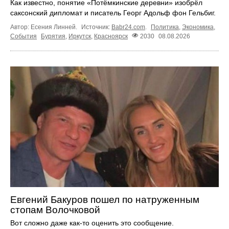
Как известно, понятие «Потёмкинские деревни» изобрёл
саксонский дипломат и писатель Георг Адольф фон Гельбиг.
Автор: Есения Линней.
Источник:
Babr24.com
.
Политика
,
Экономика
,
События
Бурятия
,
Иркутск
,
Красноярск
2030
08.08.2026
Евгений Бакуров пошел по натруженным
стопам Волочковой
Вот сложно даже как-то оценить это сообщение.