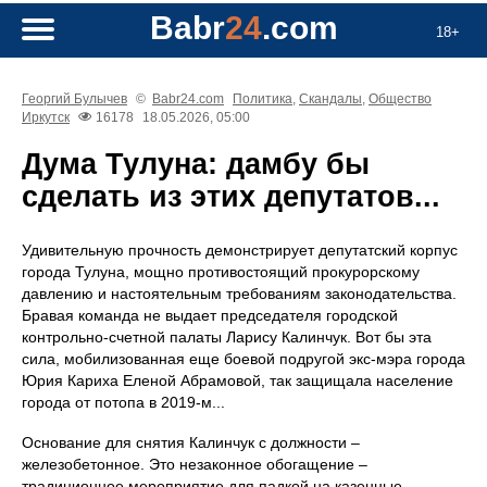
Babr
24
.com
18+
Георгий Булычев
©
Babr24.com
Политика
,
Скандалы
,
Общество
Иркутск
16178
18.05.2026, 05:00
Дума Тулуна: дамбу бы
сделать из этих депутатов...
Удивительную прочность демонстрирует депутатский корпус
города Тулуна, мощно противостоящий прокурорскому
давлению и настоятельным требованиям законодательства.
Бравая команда не выдает председателя городской
контрольно-счетной палаты Ларису Калинчук. Вот бы эта
сила, мобилизованная еще боевой подругой экс-мэра города
Юрия Кариха Еленой Абрамовой, так защищала население
города от потопа в 2019-м...
Основание для снятия Калинчук с должности –
железобетонное. Это незаконное обогащение –
традиционное мероприятие для падкой на казенные