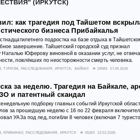
ЕСТВИЯ" (ИРКУТСК)
вил: как трагедия под Тайшетом вскрыл
стического бизнеса Прибайкалья
стнадцатилетнего подростка на базе отдыха в Тайшетско
бное завершение. Тайшетский городской суд признал
 Наталью Юферову виновной в оказании услуг, не отвеч
ости, повлёкших по неосторожности смерть человека.
Я
ТУРИЗМ
РАССЛЕДОВАНИЯ
ИРКУТСК
БАЙКАЛ
38589
27.05.2026
ска за неделю. Трагедия на Байкале, ар
ЗО и патентный скандал
енедельную подборку главных событий Иркутской област
лов за прошедшую неделю с 16 по 22 февраля включител
овал УАЗа под лед, погибли 8 человек (включая 7 туристо
Я
КРИМИНАЛ
РАССЛЕДОВАНИЯ
ИРКУТСК
35283
22.02.2026