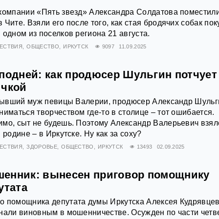
 компании «Пять звезд» Александра Солдатова поместили
Чите. Взяли его после того, как стая бродячих собак по
 одном из поселков региона 21 августа.
ЕСТВИЯ
ОБЩЕСТВО
ИРКУТСК
9097
11.09.2025
сподней: как продюсер Шульгин потчует
ичкой
о бывший муж певицы Валерии, продюсер Александр Шульг
ниматься творчеством где-то в столице – тот ошибается.
мо, сыт не будешь. Поэтому Александр Валерьевич взял
 родине – в Иркутске. Ну как за соху?
ЕСТВИЯ
ЗДОРОВЬЕ
ОБЩЕСТВО
ИРКУТСК
13493
02.09.2025
енник: вынесен приговор помощнику
утата
о помощника депутата думы Иркутска Алексея Кудрявце
нали виновным в мошенничестве. Осужден по части четв