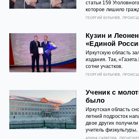
статьи 159 Уголовног
которое лишило граж
ГЕОРГИЙ БУЛЫЧЕВ
ПРОИСШ
Кузин и Леонен
«Единой Росси
Иркутскую область за
издания. Так, «Газет
сотни участков.
ГЕОРГИЙ БУЛЫЧЕВ
ПРОИСШ
Ученик с молот
было
Иркутская область сн
летний подросток нап
двое других получили 
учитель физкультуры.
АЛИНА САРАТОВА
ПРОИСШЕ