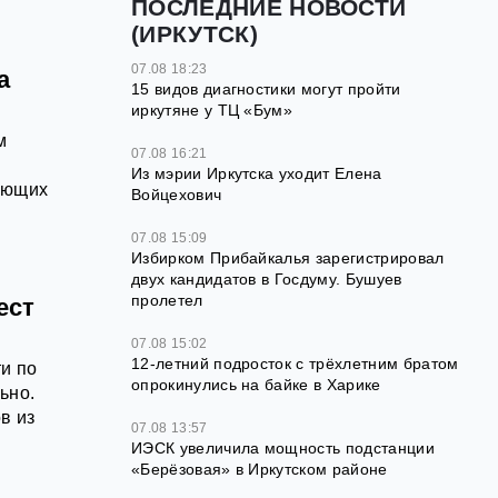
ПОСЛЕДНИЕ НОВОСТИ
(ИРКУТСК)
07.08 18:23
а
15 видов диагностики могут пройти
иркутяне у ТЦ «Бум»
м
07.08 16:21
Из мэрии Иркутска уходит Елена
ающих
Войцехович
07.08 15:09
Избирком Прибайкалья зарегистрировал
двух кандидатов в Госдуму. Бушуев
пролетел
ест
07.08 15:02
12‑летний подросток с трёхлетним братом
и по
опрокинулись на байке в Харике
ьно.
в из
07.08 13:57
ИЭСК увеличила мощность подстанции
«Берёзовая» в Иркутском районе