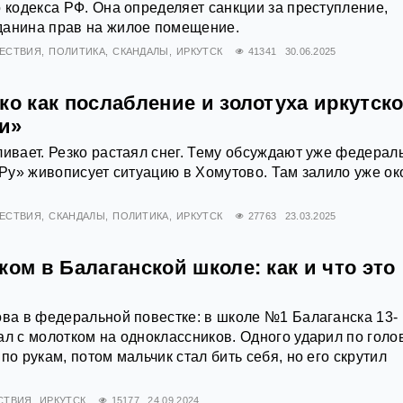
о кодекса РФ. Она определяет санкции за преступление,
данина прав на жилое помещение.
ЕСТВИЯ
ПОЛИТИКА
СКАНДАЛЫ
ИРКУТСК
41341
30.06.2025
ко как послабление и золотуха иркутск
и»
ливает. Резко растаял снег. Тему обсуждают уже федера
а.Ру» живописует ситуацию в Хомутово. Там залило уже ок
ЕСТВИЯ
СКАНДАЛЫ
ПОЛИТИКА
ИРКУТСК
27763
23.03.2025
ком в Балаганской школе: как и что это
ова в федеральной повестке: в школе №1 Балаганска 13-
ал с молотком на одноклассников. Одного ударил по голо
по рукам, потом мальчик стал бить себя, но его скрутил
СТВИЯ
ИРКУТСК
15177
24.09.2024