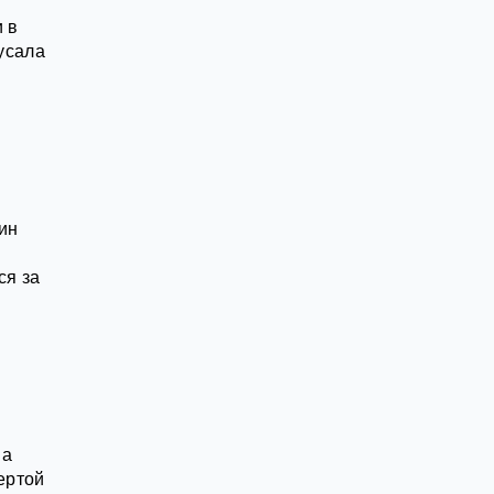
 в
кусала
ин
ся за
ва
ертой