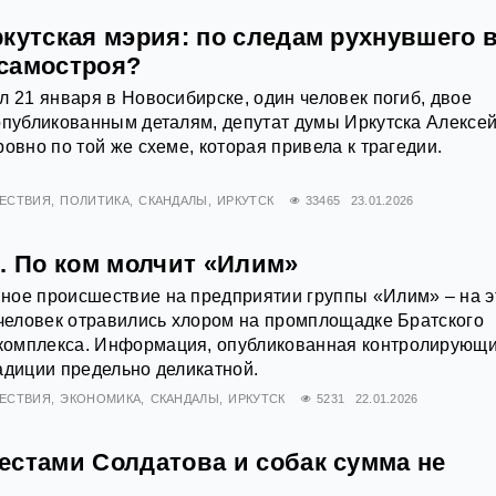
кутская мэрия: по следам рухнувшего 
самостроя?
л 21 января в Новосибирске, один человек погиб, двое
опубликованным деталям, депутат думы Иркутска Алексе
овно по той же схеме, которая привела к трагедии.
ЕСТВИЯ
ПОЛИТИКА
СКАНДАЛЫ
ИРКУТСК
33465
23.01.2026
. По ком молчит «Илим»
ное происшествие на предприятии группы «Илим» – на э
 человек отравились хлором на промплощадке Братского
омплекса. Информация, опубликованная контролирующ
адиции предельно деликатной.
ЕСТВИЯ
ЭКОНОМИКА
СКАНДАЛЫ
ИРКУТСК
5231
22.01.2026
естами Солдатова и собак сумма не