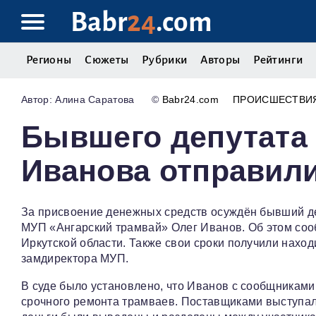
Babr
24
.com
Регионы
Сюжеты
Рубрики
Авторы
Рейтинги
Алина Саратова
©
Babr24.com
ПРОИСШЕСТВИ
Бывшего депутата
Иванова отправил
За присвоение денежных средств осуждён бывший деп
МУП «Ангарский трамвай» Олег Иванов. Об этом со
Иркутской области. Также свои сроки получили нахо
замдиректора МУП.
В суде было установлено, что Иванов с сообщниками
срочного ремонта трамваев. Поставщиками выступал