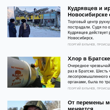
Кудрявцев и ир
Новосибирске 
Торговый центр рухну
пострадали. Судя по 
Кудрявцев действует р
Новосибирск.
ГЕОРГИЙ БУЛЫЧЕВ
ПРОИСШ
Хлор в Братске
Очередное чрезвычай
раз в Братске. Шесть
лесопромышленного к
органами, была по тр
ГЕОРГИЙ БУЛЫЧЕВ
ПРОИСШ
От перемены м
меняется