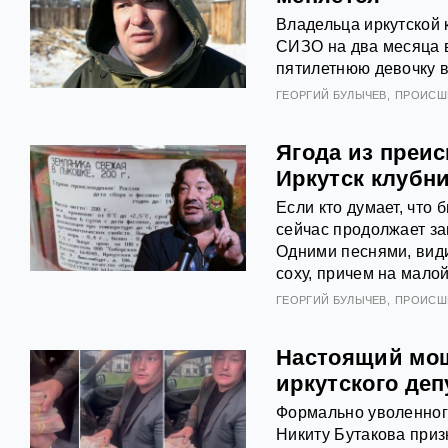
Владельца иркутской
СИЗО на два месяца в 
пятилетнюю девочку в
ГЕОРГИЙ БУЛЫЧЕВ
ПРОИСШ
Ягода из преи
Иркутск клубн
Если кто думает, чт
сейчас продолжает за
Одними песнями, види
соху, причем на малой
ГЕОРГИЙ БУЛЫЧЕВ
ПРОИСШ
Настоящий мош
иркутского деп
Формально уволенног
Никиту Бутакова приз