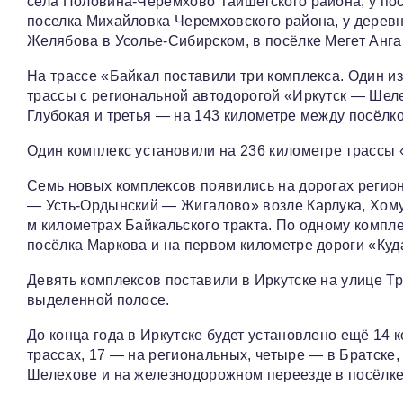
села Половина-Черемхово Тайшетского района, у пос
поселка Михайловка Черемховского района, у деревни
Желябова в Усолье-Сибирском, в посёлке Мегет Ангар
На трассе «Байкал поставили три комплекса. Один и
трассы с региональной автодорогой «Иркутск — Шел
Глубокая и третья — на 143 километре между посёл
Один комплекс установили на 236 километре трассы 
Семь новых комплексов появились на дорогах региона
— Усть-Ордынский — Жигалово» возле Карлука, Хомут
м километрах Байкальского тракта. По одному компле
посёлка Маркова и на первом километре дороги «Куд
Девять комплексов поставили в Иркутске на улице Тр
выделенной полосе.
До конца года в Иркутске будет установлено ещё 14 
трассах, 17 — на региональных, четыре — в Братске,
Шелехове и на железнодорожном переезде в посёлке