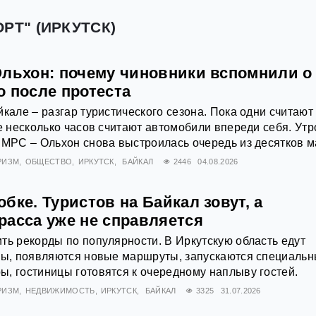
РТ" (ИРКУТСК)
Ольхон: почему чиновники вспомнили о
о после протеста
йкале – разгар туристического сезона. Пока одни считают
же несколько часов считают автомобили впереди себя. Утр
 МРС – Ольхон снова выстроилась очередь из десятков 
РИЗМ
ОБЩЕСТВО
ИРКУТСК
БАЙКАЛ
2446
04.08.2026
бке. Туристов на Байкал зовут, а
расса уже не справляется
ть рекорды по популярности. В Иркутскую область едут
аны, появляются новые маршруты, запускаются специаль
, гостиницы готовятся к очередному наплыву гостей.
РИЗМ
НЕДВИЖИМОСТЬ
ИРКУТСК
БАЙКАЛ
3325
31.07.2026