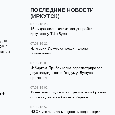
ПОСЛЕДНИЕ НОВОСТИ
(ИРКУТСК)
07.08 18:23
15 видов диагностики могут пройти
иркутяне у ТЦ «Бум»
 дни
07.08 16:21
ом 4
Из мэрии Иркутска уходит Елена
машин.
Войцехович
07.08 15:09
Избирком Прибайкалья зарегистрировал
двух кандидатов в Госдуму. Бушуев
пролетел
07.08 15:02
12‑летний подросток с трёхлетним братом
ные
опрокинулись на байке в Харике
07.08 13:57
ИЭСК увеличила мощность подстанции