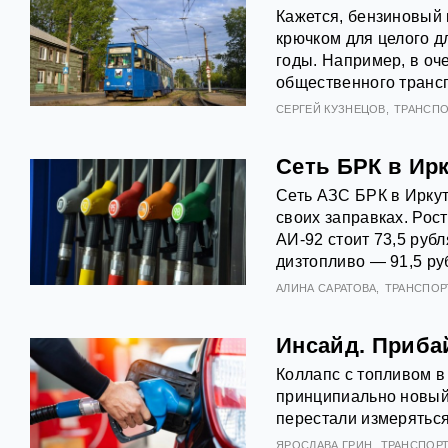
Кажется, бензиновый 
крючком для целого д
годы. Например, в оч
общественного трансп
СЕРГЕЙ КУЗНЕЦОВ
ТРАНСПО
Сеть БРК в Ир
Сеть АЗС БРК в Иркут
своих заправках. Рост
АИ‑92 стоит 73,5 рубл
дизтопливо — 91,5 ру
АЛИНА САРАТОВА
ТРАНСПОР
Инсайд. Приба
Коллапс с топливом в
принципиально новый
перестали измеряться
ЯРОСЛАВА ГРИН
ТРАНСПОР