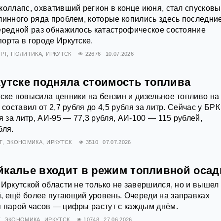
коллапс, охвативший регион в конце июня, стал спусков
линного ряда проблем, которые копились здесь последни
ередной раз обнажилось катастрофическое состояние
орта в городе Иркутске.
РТ
ПОЛИТИКА
ИРКУТСК
22676
10.07.2026
кутске подняла стоимость топлива
ске повысила ценники на бензин и дизельное топливо на
 составил от 2,7 рубля до 4,5 рубля за литр. Сейчас у БРК
я за литр, АИ‑95 — 77,3 рубля, АИ‑100 — 115 рублей,
бля.
Т
ЭКОНОМИКА
ИРКУТСК
3510
07.07.2026
йкалье входит в режим топливной оса
 Иркутской области не только не завершился, но и вышел
, ещё более пугающий уровень. Очереди на заправках
 парой часов — цифры растут с каждым днём.
Т
ЭКОНОМИКА
ИРКУТСК
10748
27.06.2026