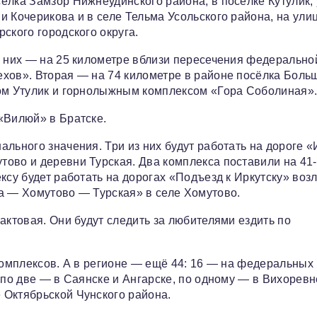
ёлка Замзор Нижнеудинского района, в посёлке Кутулик, 
 Кочерикова и в селе Тельма Усольского района, на ули
ского городского округа.
з них — на 25 километре вблизи пересечения федерально
ехов». Вторая — на 74 километре в районе посёлка Боль
ком Утулик и горнолыжным комплексом «Гора Соболиная»
«Вилюй» в Братске.
льного значения. Три из них будут работать на дороге «
ово и деревни Турская. Два комплекса поставили на 41-
ксу будет работать на дорогах «Подъезд к Иркутску» воз
а — Хомутово — Турская» в селе Хомутово.
актовая. Они будут следить за любителями ездить по
комплексов. А в регионе — ещё 44: 16 — на федеральных
 по две — в Саянске и Ангарске, по одному — в Вихоревн
 Октябрьской Чунского района.