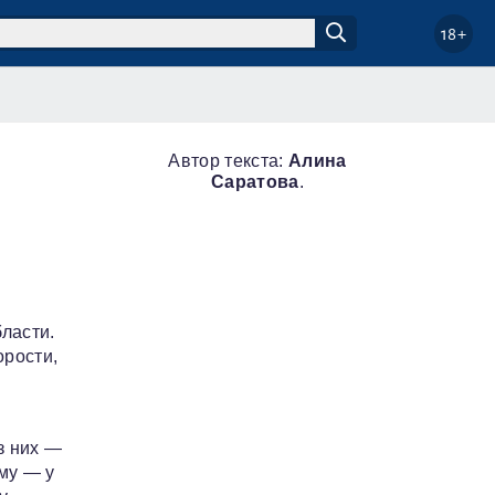
18+
Автор текста:
Алина
Саратова
.
ласти.
орости,
з них —
му — у