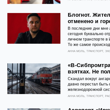
Блогнот. Жите
отменено и го
В последние дни мне 
сегодня буквально от
личном транспорте в И
То же самое происход
АННА МОЛЬ
ТРАНСПОРТ
ЭК
«В-Сибпромтра
взятках. Не по
Скандал вокруг ангар
давно перестал быть 
железнодорожной сис
АННА МОЛЬ
ТРАНСПОРТ
РА