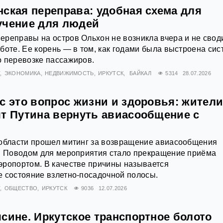
ская переправа: удобная схема для
учение для людей
реправы на остров Ольхон не возникла вчера и не своди
боте. Ее корень — в том, как годами была выстроена сис
о перевозке пассажиров.
Т
ЭКОНОМИКА
НЕДВИЖИМОСТЬ
ИРКУТСК
БАЙКАЛ
5314
28.07.2026
с это вопрос жизни и здоровья: жител
ят Путина вернуть авиасообщение с
 области прошел митинг за возвращение авиасообщения
м. Поводом для мероприятия стало прекращение приёма
эропортом. В качестве причины называется
 состояние взлетно-посадочной полосы.
Т
ОБЩЕСТВО
ИРКУТСК
9036
12.07.2026
сине. Иркутское транспортное болото