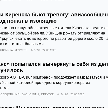
ли Киренска бьют тревогу: авиасообще
род попал в изоляцию
активно пишут обеспокоенные жители Киренска, ведь их 
резан от большой земли. Женщин рожать отправляют на
ркутск, ехать до которого по разбитой дороге около 20 ч
ит и с тяжелобольными.
ОНОМИКА
ИРКУТСК
5039
24.06.2026
нс» попытался вычеркнуть себя из дел
лучилось
ского АО «В-Сибпромтранс» продолжает разрастаться и 
обычной историей про одного коррупционера из
темы.
ССЛЕДОВАНИЯ
ЭКОНОМИКА
ИРКУТСК
24165
28.05.2026