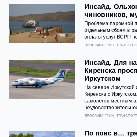
Инсайд. Ольхон
чиновников, м
Проблема паромной пе
отдельным сбоям в ра
оплаты услуг ВСРП п
ЯРОСЛАВА ГРИН
ТРАНСПОР
Инсайд. Для на
Киренска прос
Иркутском
На севере Иркутской
Киренска с Иркутско
самолетов местным а
неудовлетворительное
ЯРОСЛАВА ГРИН
ТРАНСПОР
По пояс в… тря