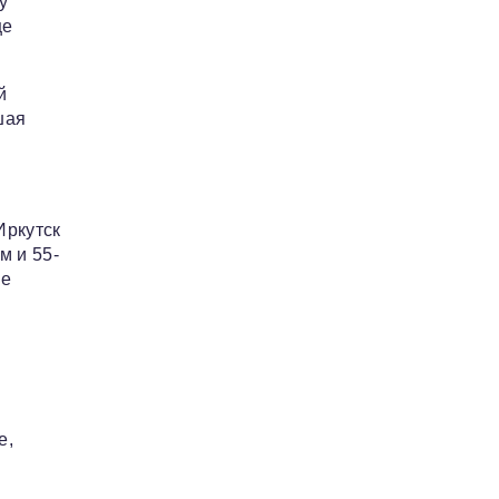
у
це
й
шая
.
Иркутск
м и 55-
ле
е,