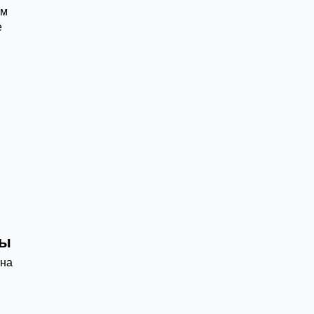
ым
е
ды
 на