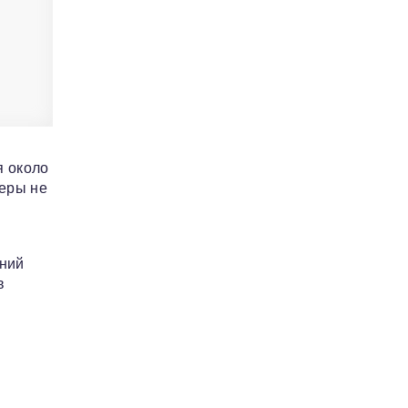
я около
меры не
ений
в