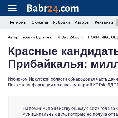
Babr
24
.com
Регионы
Сюжеты
Рубрики
Авторы
Рейтинги
Георгий Булычев
©
Babr24.com
ПОЛИТИКА
ОБ
Красные кандидат
Прибайкалья: мил
Избирком Иркутской области обнародовал часть данн
Пока это информация по спискам партий КПРФ, ЛДПР
Напомним, по действующему с 2023 года зак
муниципальных дум, которые не получают та