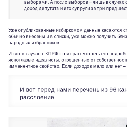
выборами. А после выборов – лишь в случае
доход депутата и его супруги за три предше
Уже опубликованные избиркомом данные касаются сп
обычно внесены и в списки, уже можно получить бли
народных избранников.
И вот в случае с КПРФ стоит рассмотреть его подробн
ясноглазые идеалисты, отрешенные от собственности.
имманентное свойство. Если доходов мало или нет –
И вот перед нами перечень из 96 к
расслоение.