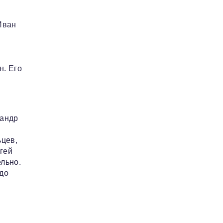
Иван
н. Его
сандр
ьцев,
гей
льно.
здо
,