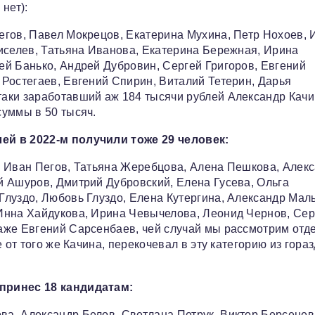
нет):
егов, Павел Мокрецов, Екатерина Мухина, Петр Нохоев, 
иселев, Татьяна Иванова, Екатерина Бережная, Ирина
й Банько, Андрей Дубровин, Сергей Григоров, Евгений
Ростегаев, Евгений Спирин, Виталий Тетерин, Дарья
аки заработавший аж 184 тысячи рублей Александр Качи
суммы в 50 тысяч.
ей в 2022-м получили тоже 29 человек:
, Иван Пегов, Татьяна Жеребцова, Алена Пешкова, Алек
й Ашуров, Дмитрий Дубровский, Елена Гусева, Ольга
луздо, Любовь Глуздо, Елена Кутергина, Александр Мал
Инна Хайдукова, Ирина Чевычелова, Леонид Чернов, Сер
аже Евгений Сарсенбаев, чей случай мы рассмотрим отде
 от того же Качина, перекочевал в эту категорию из гора
принес 18 кандидатам:
а, Александр Белов, Светлана Петрук, Виктор Берсенев