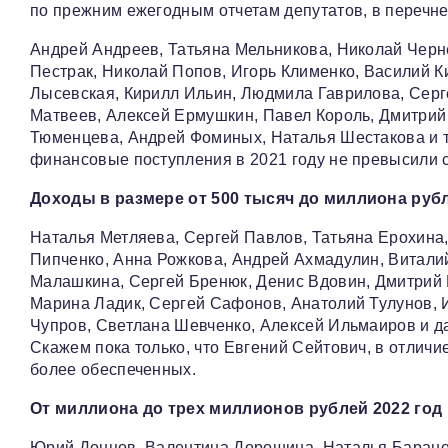
по прежним ежегодным отчетам депутатов, в перечне 
Андрей Андреев, Татьяна Мельникова, Николай Черн
Пестрак, Николай Попов, Игорь Клименко, Василий К
Лысевская, Кирилл Ильин, Людмила Гаврилова, Серге
Матвеев, Алексей Ермушкин, Павел Король, Дмитрий 
Тюменцева, Андрей Фоминых, Наталья Шестакова и т
финансовые поступления в 2021 году не превысили 
Доходы в размере от 500 тысяч до миллиона рубл
Наталья Метляева, Сергей Павлов, Татьяна Ерохина
Пипченко, Анна Рожкова, Андрей Ахмадулин, Витали
Малашкина, Сергей Бренюк, Денис Вдовин, Дмитрий Г
Марина Ладик, Сергей Сафонов, Анатолий Тулунов, 
Чупров, Светлана Шевченко, Алексей Ильмаиров и д
Скажем пока только, что Евгений Сейтович, в отличие
более обеспеченных.
От миллиона до трех миллионов рублей 2022 год 
Юрий Донцов, Валентина Дорошина, Наталья Баранов