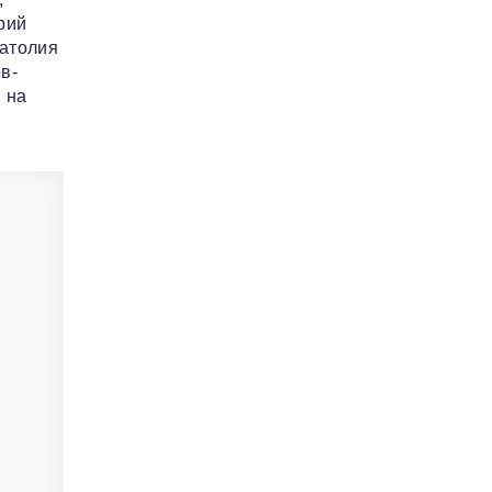
рий
натолия
в-
 на