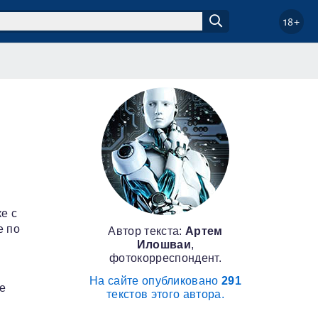
18+
е с
е по
Автор текста:
Артем
Илошваи
,
фотокорреспондент.
На сайте опубликовано
291
е
текстов этого автора.