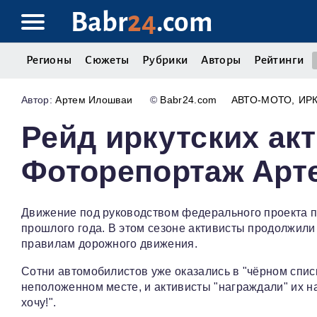
Babr
24
.com
Регионы
Сюжеты
Рубрики
Авторы
Рейтинги
Артем Илошваи
©
Babr24.com
АВТО-МОТО
ИР
Рейд иркутских акт
Фоторепортаж Арт
Движение под руководством федерального проекта пр
прошлого года. В этом сезоне активисты продолжили
правилам дорожного движения.
Сотни автомобилистов уже оказались в "чёрном списк
неположенном месте, и активисты "награждали" их на
хочу!".