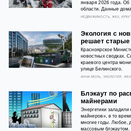
января 2026 года. Об
области. Данные дома
НЕДВИЖИМОСТЬ
ЖКХ
ИРКУ
Экология с но
решает старые
Красноярское Министе
новостных сводках. 
краевого центра мон
улице Белинского.
АННА МОЛЬ
ЭКОЛОГИЯ
ЖК
Блэкаут по рас
майнерами
Энергетики заладили 
майнеров», в то врем
многие годы. Любое, 
массовым блэкаутом.