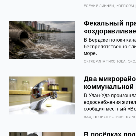
ЕСЕНИЯ ЛИННЕЙ
КОРПОРАЦ
Фекальный пра
«оздоравливае
В Бердске потоки кан
беспрепятственно сли
море.
ОКТЯБРИНА ТИХОНОВА
ЭКО
Два микрорайо
коммунальной
В Улан-Удэ произошл
водоснабжения жителе
сообщил местный «Во
ЖКХ
ПРОИСШЕСТВИЯ
БУРЯ
В посёлках по