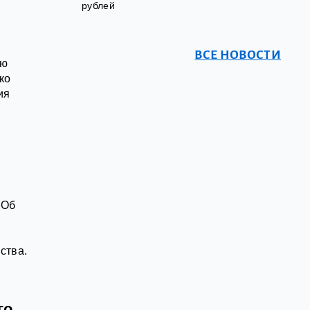
рублей
ВСЕ НОВОСТИ
ую
ко
ия
 Об
ства.
го