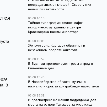
В Томской области за неделю 186
пострадавших от клещей. Скоро у них
новый пик активности
ется
06.08 16:10
Тайная типография станет кафе:
историческому зданию в центре
Красноярска нашли инвестора
06.08 16:05
густа
Жителя села Каргасок обвиняют в
незаконном обороте алкоголя
06.08 15:59
В Бурятии прогнозируют грозы и град в
ближайшие дни
06.08 15:46
2026
В Новосибирской области мужчине
на. В
назначили срок за контрабанду наркотиков
06.08 15:31
В Красноярске не нашли подрядчика для
моста на остров Татышев за миллиард