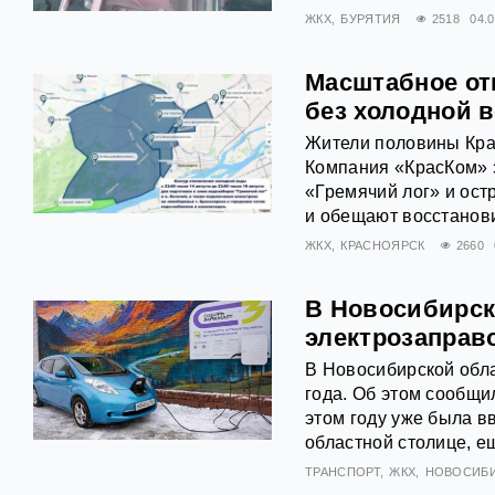
ЖКХ
БУРЯТИЯ
2518
04.
Масштабное от
без холодной в
Жители половины Крас
Компания «КрасКом» 
«Гремячий лог» и ост
и обещают восстановит
ЖКХ
КРАСНОЯРСК
2660
В Новосибирск
электрозаправ
В Новосибирской обла
года. Об этом сообщи
этом году уже была в
областной столице, ещ
ТРАНСПОРТ
ЖКХ
НОВОСИБ