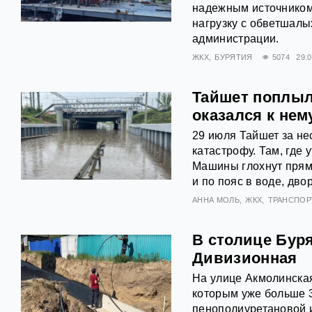
надежным источником
нагрузку с обветшалы
администрации.
ЖКХ
БУРЯТИЯ
5074
29.
Тайшет поплыл
оказался к нем
29 июля Тайшет за не
катастрофу. Там, где 
Машины глохнут прямо
и по пояс в воде, дво
АННА МОЛЬ
ЖКХ
ТРАНСПОР
В столице Бур
Дивизионная
На улице Акмолинска
которым уже больше 3
пенополиуретановой 