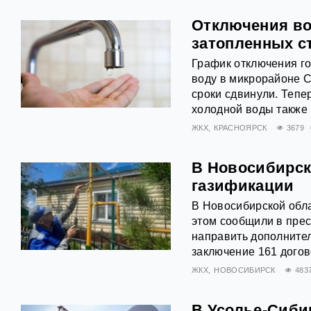
Отключения во
затопленных с
График отключения го
воду в микрорайоне С
сроки сдвинули. Тепе
холодной воды также
ЖКХ
КРАСНОЯРСК
3679
В Новосибирск
газификации
В Новосибирской обл
этом сообщили в прес
направить дополнител
заключение 161 догов
ЖКХ
НОВОСИБИРСК
483
В Усолье-Сиби