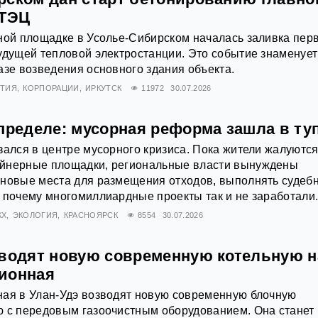
 ТЭЦ
ной площадке в Усолье-Сибирском началась заливка пер
удущей тепловой электростанции. Это событие знаменует
азе возведения основного здания объекта.
ТИЯ
КОРПОРАЦИИ
ИРКУТСК
11972
30.07.2026
пределе: мусорная реформа зашла в ту
зался в центре мусорного кризиса. Пока жители жалуются
йнерные площадки, региональные власти вынуждены
 новые места для размещения отходов, выполнять судеб
 почему многомиллиардные проекты так и не заработали
КХ
ЭКОЛОГИЯ
КРАСНОЯРСК
8554
30.07.2026
зводят новую современную котельную н
ионная
ная в Улан-Удэ возводят новую современную блочную
ю с передовым газоочистным оборудованием. Она станет