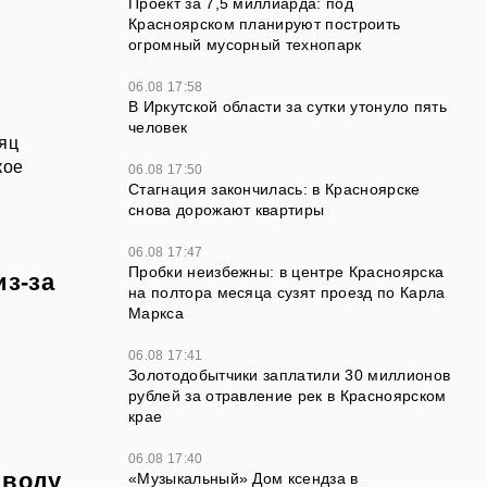
Проект за 7,5 миллиарда: под
Красноярском планируют построить
огромный мусорный технопарк
06.08 17:58
В Иркутской области за сутки утонуло пять
человек
сяц
кое
06.08 17:50
Стагнация закончилась: в Красноярске
снова дорожают квартиры
06.08 17:47
Пробки неизбежны: в центре Красноярска
з-за
на полтора месяца сузят проезд по Карла
Маркса
06.08 17:41
Золотодобытчики заплатили 30 миллионов
рублей за отравление рек в Красноярском
крае
06.08 17:40
 воду
«Музыкальный» Дом ксендза в