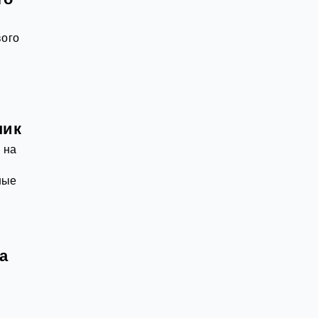
вого
пик
 на
ные
.
а