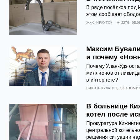
В ряде посёлков под 
этом сообщает «Водок
ЖКХ
ИРКУТСК
2276
05.0
Максим Бувалин
и почему «Нов
Почему Улан-Удэ оста
миллионов от ликвид
в интернете?
ВИКТОР КУЛАГИН
ЭКОНОМИ
В больнице Ки
котел после ис
Прокуратура Кижингин
центральной котельно
решения ситуации над