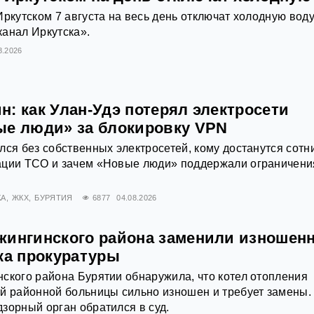
Иркутском 7 августа на весь день отключат холодную воду
анал Иркутска».
8.2026
: как Улан-Удэ потерял электросети
ые люди» за блокировку VPN
лся без собственных электросетей, кому достанутся сотн
ации ТСО и зачем «Новые люди» поддержали ограничени
КА
ЖКХ
БУРЯТИЯ
6877
04.08.2026
жингинского района заменили изношен
ка прокуратуры
ского района Бурятии обнаружила, что котел отопления
й районной больницы сильно изношен и требует замены.
зорный орган обратился в суд.