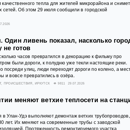
 качественного тепла для жителей микрорайона и сниме
х сетей. Об этом 29 июля сообщили в городской
07.2026
. Один ливень показал, насколько горо
у не готов
сколько часов превратился в декорацию к фильму про
утром были дороги, к полудню уже текли настоящие реки.
 посреди улиц, люди переходят дороги по колено, а мес
ры и вовсе превратились в озёра.
Т
ПРОИСШЕСТВИЯ
ИРКУТСК
9811
29.07.2026
ятии меняют ветхие теплосети на станц
я в Улан-Удэ выполняют демонтаж ветхих трубопроводов
0 лет. Их меняют на современные трубы с заводской
изоляцией. Протяженность ремонтируемого участка