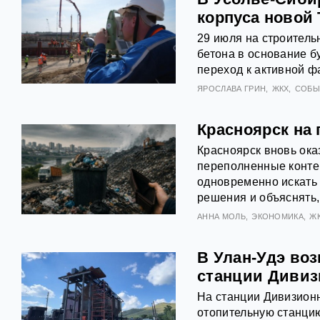
корпуса новой
29 июля на строитель
бетона в основание б
переход к активной ф
ЯРОСЛАВА ГРИН
ЖКХ
СОБЫ
Красноярск на 
Красноярск вновь ока
переполненные конте
одновременно искать
решения и объяснять,
АННА МОЛЬ
ЭКОНОМИКА
Ж
В Улан-Удэ во
станции Дивиз
На станции Дивизион
отопительную станци