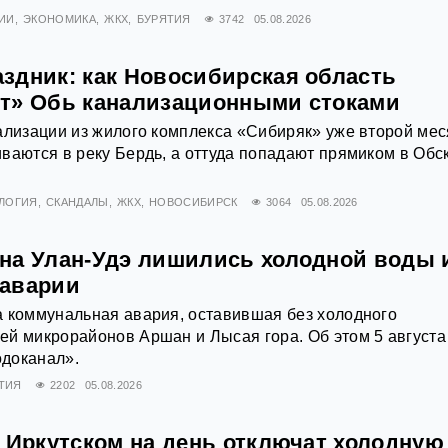
ИИ
ЭКОНОМИКА
ЖКХ
БУРЯТИЯ
3742
05.08.2026
здник: как Новосибирская область
т» Обь канализационными стоками
ализации из жилого комплекса «Сибиряк» уже второй ме
ваются в реку Бердь, а оттуда попадают прямиком в Обс
ЛОГИЯ
СКАНДАЛЫ
ЖКХ
НОВОСИБИРСК
3064
05.08.2026
на Улан-Удэ лишились холодной воды и
 аварии
а коммунальная авария, оставившая без холодного
й микрорайонов Аршан и Лысая гора. Об этом 5 августа
доканал».
ТИЯ
2202
05.08.2026
д Иркутском на день отключат холодную