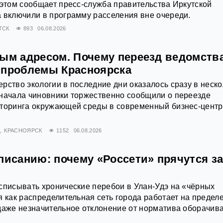
 этом сообщает пресс‑служба правительства Иркутской
 включили в программу расселения вне очереди.
ТСК
893
06.08.2026
вым адресом. Почему переезд ведомства
 проблемы Красноярска
рство экологии в последние дни оказалось сразу в неско
Сначала чиновники торжественно сообщили о переезде
иторинга окружающей среды в современный бизнес-центр
Х
КРАСНОЯРСК
1152
06.08.2026
писанию: почему «Россети» прячутся з
списывать хронические перебои в Улан-Удэ на «чёрных
я как распределительная сеть города работает на предел
даже незначительное отклонение от норматива оборачив