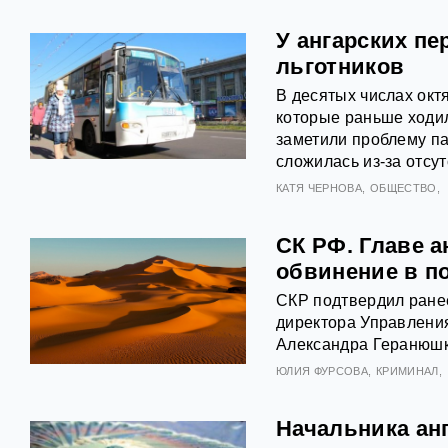
У ангарских пе
льготников
В десятых числах окт
которые раньше ходил
заметили проблему па
сложилась из-за отсу
КАТЯ ЧЕРНОВА
ОБЩЕСТВО
СК РФ. Главе 
обвинение в п
СКР подтвердил ране
директора Управлени
Александра Геранюшк
ЮЛИЯ ФУРСОВА
КРИМИНАЛ
Начальника ан