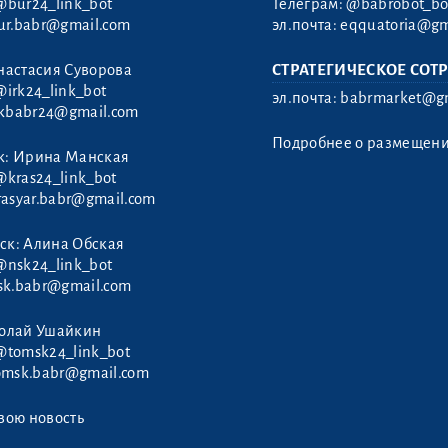
@bur24_link_bot
Телеграм:
@babrobot_bo
ur.babr@gmail.com
эл.почта:
eqquatoria@gm
настасия Суворова
СТРАТЕГИЧЕСКОЕ СОТ
@irk24_link_bot
эл.почта:
babrmarket@gm
rkbabr24@gmail.com
Подробнее о размещен
к: Ирина Манская
@kras24_link_bot
rasyar.babr@gmail.com
ск: Алина Обская
@nsk24_link_bot
sk.babr@gmail.com
колай Ушайкин
@tomsk24_link_bot
omsk.babr@gmail.com
вою новость