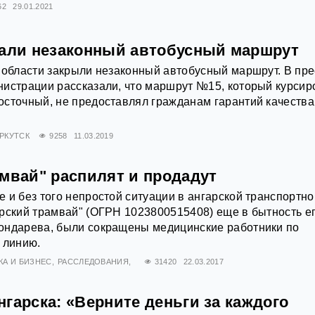
62
29.01.2021
рали незаконный автобусный маршрут
 области закрыли незаконный автобусный маршрут. В пре
истрации рассказали, что маршрут №15, который курсир
сточный, не предоставлял гражданам гарантий качества
РКУТСК
9258
11.03.2019
амвай" распилят и продадут
 и без того непростой ситуации в ангарской транспортно
рский трамвай" (ОГРН 1023800515408) еще в бытность е
ондарева, были сокращены медицинские работники по
 линию.
А И БИЗНЕС
РАССЛЕДОВАНИЯ
31420
22.03.2017
гарска: «Верните деньги за каждого