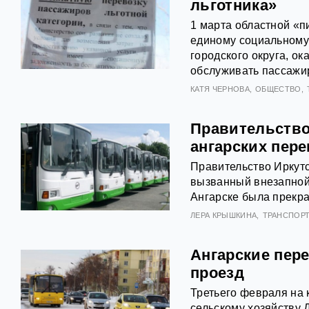
льготника»
1 марта областной «п
единому социальному
городского округа, о
обслуживать пассажи
КАТЯ ЧЕРНОВА
ОБЩЕСТВО
Правительство
ангарских пер
Правительство Иркутс
вызванный внезапной 
Ангарске была прекр
ЛЕРА КРЫШКИНА
ТРАНСПОР
Ангарские пер
проезд
Третьего февраля на 
сельскому хозяйству 