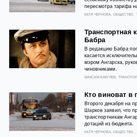
пересмотра тарифа н
КАТЯ ЧЕРНОВА
ОБЩЕСТВО
Транспортная 
Бабра
В редакцию Бабра поп
касается исключител
мэром Ангарска, руко
чиновниками.
МАКСИМ БАКУЛЕВ
ТРАНСПОР
Кто виноват в
Второго декабря на 
Шарков заявил, что п
транспортникам Ангар
дотаций из бюджета.
КАТЯ ЧЕРНОВА
ОБЩЕСТВО