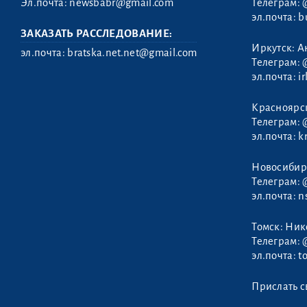
Эл.почта:
newsbabr@gmail.com
Телеграм:
эл.почта:
b
ЗАКАЗАТЬ РАССЛЕДОВАНИЕ:
Иркутск: А
эл.почта:
bratska.net.net@gmail.com
Телеграм:
эл.почта:
i
Альцман
Красноярс
Клавдия
Телеграм:
эл.почта:
k
Новосибир
Телеграм:
эл.почта:
n
Томск: Ни
Телеграм:
эл.почта:
t
Прислать с