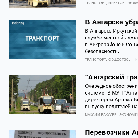
ТРАНСПОРТ
ИРКУТСК
60
В Ангарске уб
В Ангарске Иркутской
службе местной админ
в микрорайоне Юго-Во
безопасности.
ТРАНСПОРТ
ОБЩЕСТВО
И
"Ангарский тр
Очередное обострение
системе. В МУП "Анга
директором Артема Б
выпуску водителей на
МАКСИМ БАКУЛЕВ
ЭКОНОМИК
Перевозчики Ан