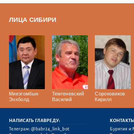
ЛИЦА СИБИРИ
Миеэгомбын
Темгеневский
Сороковиков
Энхболд
Василий
Кирилл
НАПИСАТЬ ГЛАВРЕДУ:
КОНТАКТ
Телеграм:
@babr24_link_bot
Бурятия и 