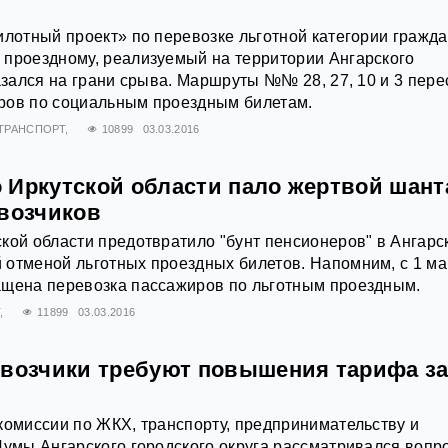
илотный проект» по перевозке льготной категории гражда
 проездному, реализуемый на территории Ангарского
казался на грани срыва. Маршруты №№ 28, 27, 10 и 3 пере
ров по социальным проездным билетам.
ТРАНСПОРТ
10899
03.03.2016
 Иркутской области пало жертвой шант
евозчиков
кой области предотвратило "бунт пенсионеров" в Ангарс
отменой льготных проездных билетов. Напомним, с 1 ма
ащена перевозка пассажиров по льготным проездным.
Т
11899
03.03.2016
евозчики требуют повышения тарифа з
комиссии по ЖКХ, транспорту, предпринимательству и
Думы Ангарского городского округа рассматривался вопр