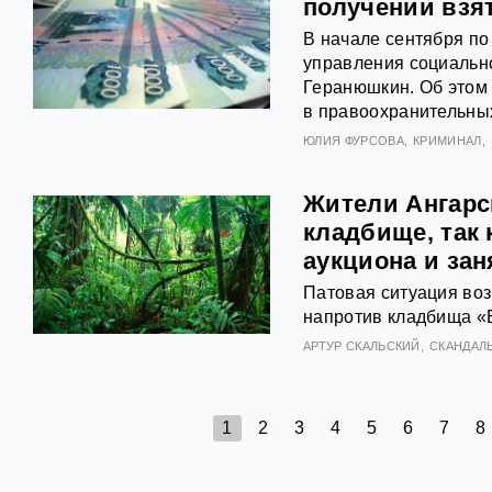
получении взя
В начале сентября по
управления социальн
Геранюшкин. Об этом 
в правоохранительных
ЮЛИЯ ФУРСОВА
КРИМИНАЛ
Жители Ангарск
кладбище, так 
аукциона и зан
Патовая ситуация воз
напротив кладбища «
АРТУР СКАЛЬСКИЙ
СКАНДАЛ
1
2
3
4
5
6
7
8