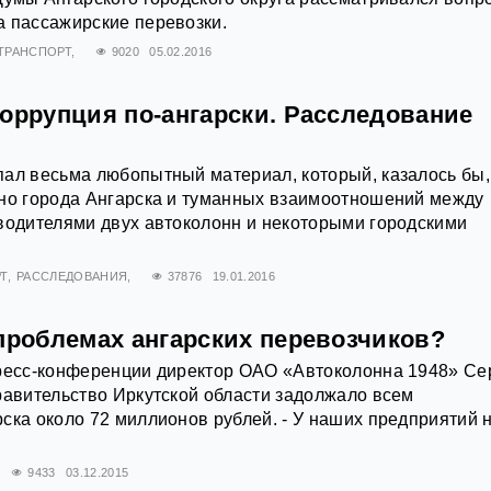
а пассажирские перевозки.
ТРАНСПОРТ
9020
05.02.2016
коррупция по-ангарски. Расследование
ал весьма любопытный материал, который, казалось бы,
ьно города Ангарска и туманных взаимоотношений между
водителями двух автоколонн и некоторыми городскими
Т
РАССЛЕДОВАНИЯ
37876
19.01.2016
 проблемах ангарских перевозчиков?
пресс-конференции директор ОАО «Автоколонна 1948» Се
равительство Иркутской области задолжало всем
ска около 72 миллионов рублей. - У наших предприятий 
9433
03.12.2015