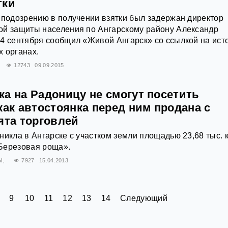
тки
 подозрению в получении взятки был задержан директор
ой защиты населения по Ангарскому району Александр
4 сентября сообщил «Живой Ангарск» со ссылкой на ист
 органах.
12743
09.09.2015
а на Радоницу не смогут посетить
как автостоянка перед ним продана с
ята торговлей
никла в Ангарске с участком земли площадью 23,68 тыс. к
Березовая роща».
Ы
7927
15.04.2013
9
10
11
12
13
14
Следующий