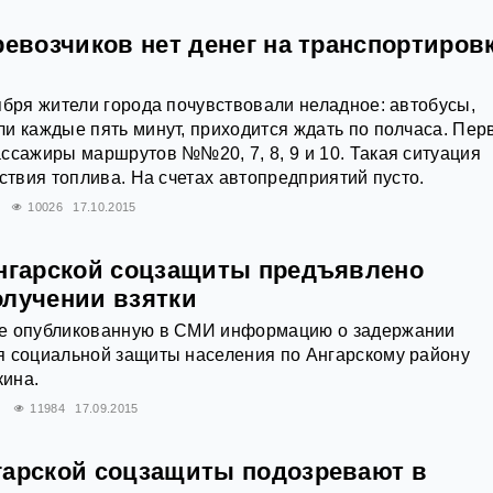
ревозчиков нет денег на транспортиров
ября жители города почувствовали неладное: автобусы,
и каждые пять минут, приходится ждать по полчаса. Пе
ссажиры маршрутов №№20, 7, 8, 9 и 10. Такая ситуация
тствия топлива. На счетах автопредприятий пусто.
10026
17.10.2015
ангарской соцзащиты предъявлено
олучении взятки
е опубликованную в СМИ информацию о задержании
я социальной защиты населения по Ангарскому району
ина.
11984
17.09.2015
гарской соцзащиты подозревают в