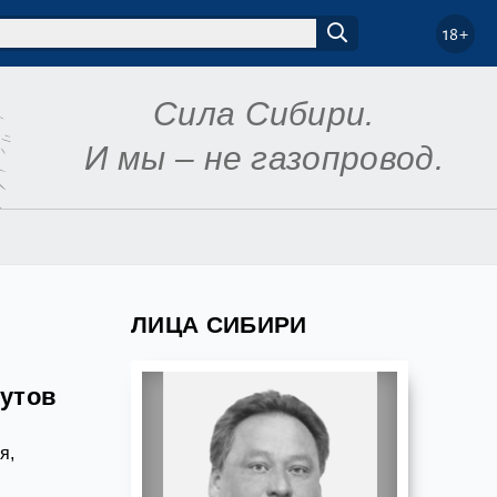
18+
Сила Сибири.
И мы – не газопровод.
ЛИЦА СИБИРИ
рутов
я,