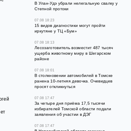
В Улан-Удэ убрали нелегальную свалку у
Степной протоки
07.08 18:23
15 видов диагностики могут пройти
иркутяне у ТЦ «Бум»
07.08 18:13
Лесозаготовитель возместит 487 тысяч
ущерба животному миру в Шегарском
районе
07.08 18:01
В столкновении автомобилей в Томске
ранена 10-летняя девочка. Очевидцев
просят откликнуться
07.08 17:47
ргей
За четыре дня приёма 17,5 тысячи
избирателей Томской области подали
нет
заявления об участии в ДЭГ
07.08 17:47