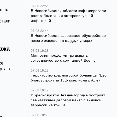
07.08 22:56
н по
В Новосибирской области зафиксировали
рост заболевания энтеровирусной
инфекцией
стали
07.08 22:44
В Новосибирске завершают обустройство
нового освещения на двух улицах
ажа
07.08 19:28
Монголия продолжит развивать
сотрудничество с компанией Boeing
ке,
рта в
07.08 19:13
Территорию красноярской больницы №20
благоустроят за 13,5 миллиона рублей
07.08 19:12
В красноярском Академгородке построят
а
семиэтажный деловой центр с видовой
террасой на крыше
07.08 18:58
ос