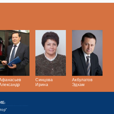
Афанасьев
Синцова
Акбулатов
Александр
Ирина
Эдхам
ИЕ:
тор"