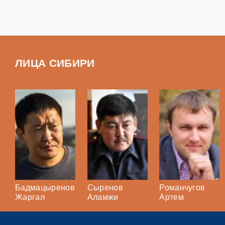
ЛИЦА СИБИРИ
Бадмацыренов
Сыренов
Романчугов
Жаргал
Аламжи
Артем