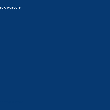
вою новость
ератор sitemap