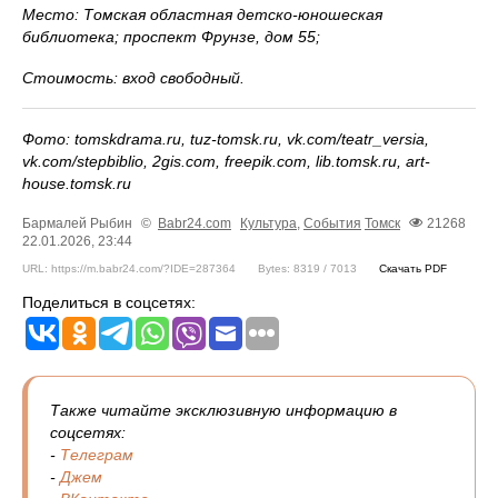
Место: Томская областная детско-юношеская
библиотека; проспект Фрунзе, дом 55;
Стоимость: вход свободный.
Фото: tomskdrama.ru, tuz-tomsk.ru, vk.com/teatr_versia,
vk.com/stepbiblio, 2gis.com, freepik.com, lib.tomsk.ru, art-
house.tomsk.ru
Бармалей Рыбин
©
Babr24.com
Культура
,
События
Томск
21268
22.01.2026, 23:44
URL: https://m.babr24.com/?IDE=287364
Bytes: 8319 / 7013
Скачать PDF
Поделиться в соцсетях:
Также читайте эксклюзивную информацию в
соцсетях:
-
Телеграм
-
Джем