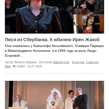
Люся из Сбербанка. К юбилею Ирен Жакоб
Она снималась у Кшиштофа Кесьлёвского, Оливера Паркера
и Микеланджело Антониони, а в 1994 году за роль Люды
Егоровой ...
Автор: Филипп Марков.
Источник:
Babr24.com
.
Культура
,
События
Мир
15982
15.07.2026