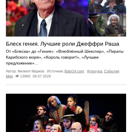
Блеск гения. Лучшие роли Джеффри Раша
От «Блеска» до «Гения»: «Влюблённый Шекспир», «Пираты
Карибского моря», «Король говорит!», «Лучшее
предложение»...
Автор: Филипп Марков.
Источник:
Babr24.com
.
Культура
,
События
Мир
13960
06.07.2026