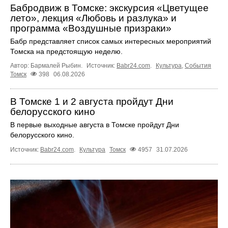
Бабродвиж в Томске: экскурсия «Цветущее
лето», лекция «Любовь и разлука» и
программа «Воздушные призраки»
Бабр представляет список самых интересных мероприятий
Томска на предстоящую неделю.
Автор: Бармалей Рыбин.
Источник:
Babr24.com
.
Культура
,
События
Томск
398
06.08.2026
В Томске 1 и 2 августа пройдут Дни
белорусского кино
В первые выходные августа в Томске пройдут Дни
белорусского кино.
Источник:
Babr24.com
.
Культура
Томск
4957
31.07.2026