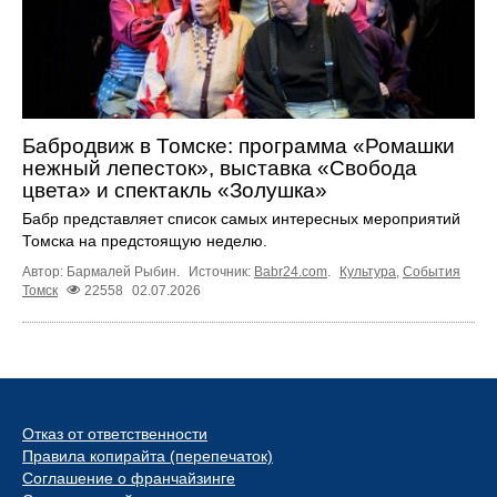
Бабродвиж в Томске: программа «Ромашки
нежный лепесток», выставка «Свобода
цвета» и спектакль «Золушка»
Бабр представляет список самых интересных мероприятий
Томска на предстоящую неделю.
Автор: Бармалей Рыбин.
Источник:
Babr24.com
.
Культура
,
События
Томск
22558
02.07.2026
Отказ от ответственности
Правила копирайта (перепечаток)
Соглашение о франчайзинге