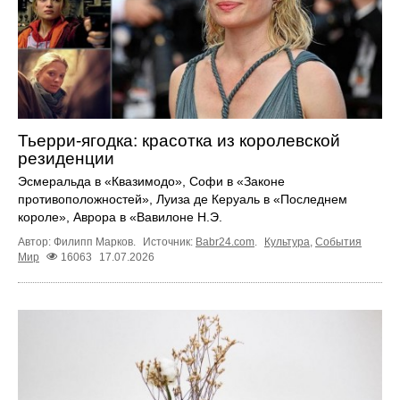
Тьерри-ягодка: красотка из королевской
резиденции
Эсмеральда в «Квазимодо», Софи в «Законе
противоположностей», Луиза де Керуаль в «Последнем
короле», Аврора в «Вавилоне Н.Э.
Автор: Филипп Марков.
Источник:
Babr24.com
.
Культура
,
События
Мир
16063
17.07.2026